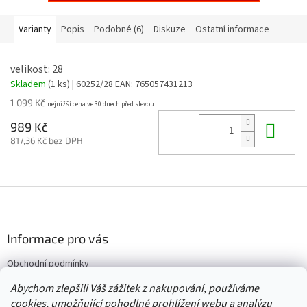
Varianty
Popis
Podobné (6)
Diskuze
Ostatní informace
velikost: 28
Skladem
(1 ks)
| 60252/28
EAN:
765057431213
1 099 Kč
Do 
989 Kč
817,36 Kč bez DPH
Z
á
p
a
Informace pro vás
t
Obchodní podmínky
í
Vrácení/výměna/reklamace
Abychom zlepšili Váš zážitek z nakupování, používáme
Velkoobchod
cookies, umožňující pohodlné prohlížení webu a analýzu