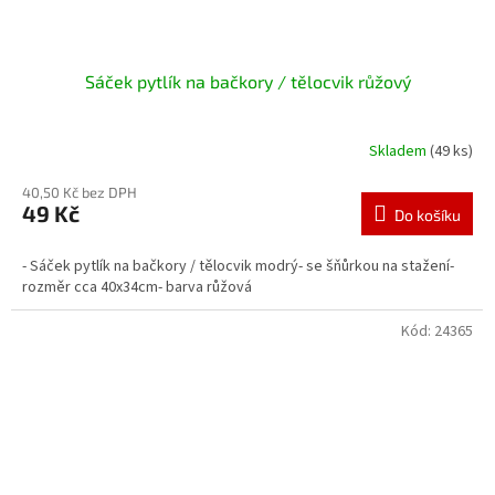
Sáček pytlík na bačkory / tělocvik růžový
Skladem
(49 ks)
40,50 Kč bez DPH
49 Kč
Do košíku
- Sáček pytlík na bačkory / tělocvik modrý- se šňůrkou na stažení-
rozměr cca 40x34cm- barva růžová
Kód:
24365