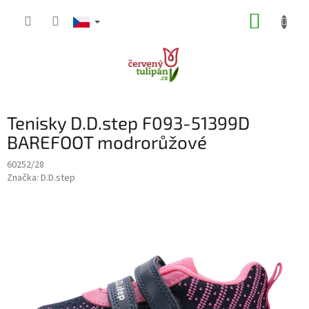
Přejít
NÁKUP
na
obsah
KOŠÍK
Tenisky D.D.step F093-51399D
BAREFOOT modrorůžové
60252/28
Značka:
D.D.step