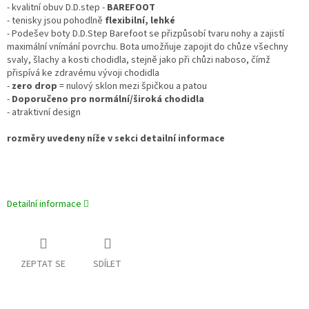
- kvalitní obuv D.D.step -
BAREFOOT
- tenisky jsou pohodlně
flexibilní, lehké
- Podešev boty D.D.Step Barefoot se přizpůsobí tvaru nohy a zajistí
maximální vnímání povrchu. Bota umožňuje zapojit do chůze všechny
svaly, šlachy a kosti chodidla, stejně jako při chůzi naboso, čímž
přispívá ke zdravému vývoji chodidla
-
zero drop
= nulový sklon mezi špičkou a patou
-
Doporučeno pro normální/široká chodidla
- atraktivní design
rozměry uvedeny níže v sekci detailní informace
Detailní informace
ZEPTAT SE
SDÍLET