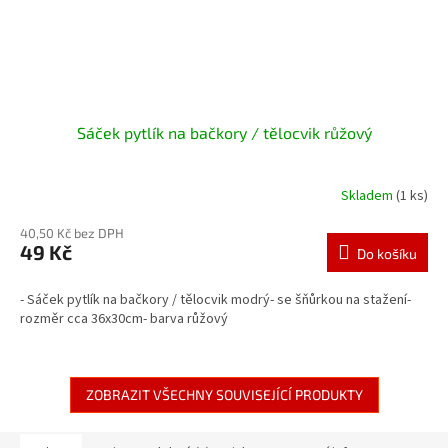
Sáček pytlík na bačkory / tělocvik růžový
Skladem
(1 ks)
40,50 Kč bez DPH
49 Kč
Do košíku
- Sáček pytlík na bačkory / tělocvik modrý- se šňůrkou na stažení-
rozměr cca 36x30cm- barva růžový
ZOBRAZIT VŠECHNY SOUVISEJÍCÍ PRODUKTY