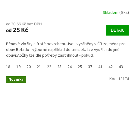
Skladem
(6 ks)
od 20,66 Kč bez DPH
25 Kč
od
DETAIL
Pěnové vložky s froté povrchem. Jsou vyráběny v ČR zejména pro
obuv Befado - výborné například do tenisek. Lze využít i do jiné
obuvi.Vložky lze dle potřeby zastřihnout - pokud...
18
19
20
21
22
23
24
25
37
41
42
43
44/
Kód:
13174
Novinka