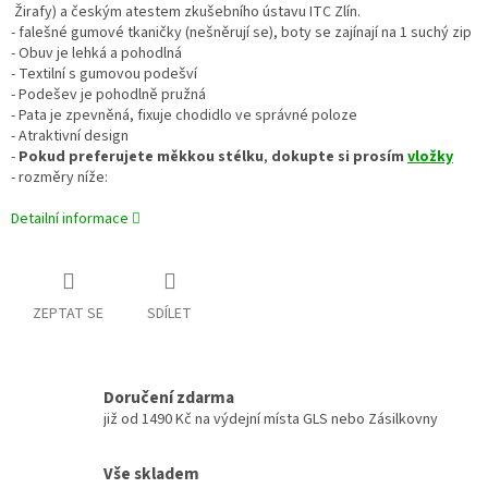
Žirafy) a českým atestem zkušebního ústavu ITC Zlín.
- falešné gumové tkaničky (nešněrují se), boty se zajínají na 1 suchý zip
- Obuv je lehká a pohodlná
- Textilní s gumovou podešví
- Podešev je pohodlně pružná
- Pata je zpevněná, fixuje chodidlo ve správné poloze
- Atraktivní design
-
Pokud preferujete
měkkou stélku
,
dokupte si prosím
vložky
- rozměry níže:
Detailní informace
ZEPTAT SE
SDÍLET
Doručení zdarma
již od 1490 Kč na výdejní místa GLS nebo Zásilkovny
Vše skladem