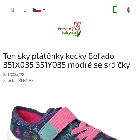
Přejít
NÁKUP
na
obsah
KOŠÍK
Tenisky plátěnky kecky Befado
351X035 351Y035 modré se srdíčky
351X035/28
Značka:
BEFADO