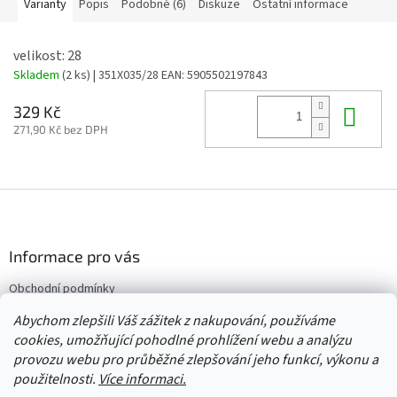
Varianty
Popis
Podobné (6)
Diskuze
Ostatní informace
velikost: 28
Skladem
(2 ks)
| 351X035/28
EAN:
5905502197843
Do 
329 Kč
271,90 Kč bez DPH
Z
á
p
a
Informace pro vás
t
Obchodní podmínky
í
Vrácení/výměna/reklamace
Abychom zlepšili Váš zážitek z nakupování, používáme
Velkoobchod
cookies, umožňující pohodlné prohlížení webu a analýzu
provozu webu pro průběžné zlepšování jeho funkcí, výkonu a
použitelnosti.
Více informaci.