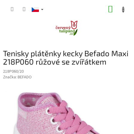
Přejít
NÁKUP
na
obsah
KOŠÍK
Tenisky plátěnky kecky Befado Maxi
218P060 růžové se zvířátkem
218P060/20
Značka:
BEFADO