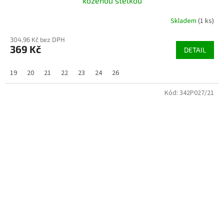
koženou stélkou
Skladem
(1 ks)
304,96 Kč bez DPH
369 Kč
DETAIL
19
20
21
22
23
24
26
Kód:
342P027/21