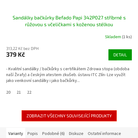
Sandálky bačkůrky Befado Papi 342P027 stříbrné s
růžovou s včeličkami s koženou stélkou
Skladem
(1 ks)
313,22 Kč bez DPH
379 Kč
DETAIL
- Kvalitní sandálky / bačkůrky s certifikátem Zdrowa stopa (obdoba
naší Žirafy) a českým atestem zkušeb. ústavu ITC Zlín- Lze využít
jako venkovní sandálky i jako bačkůrky...
20
21
22
ZOBRAZIT VŠECHNY SOUVISEJÍCÍ PRODUKTY
Varianty
Popis
Podobné (6)
Diskuze
Ostatní informace