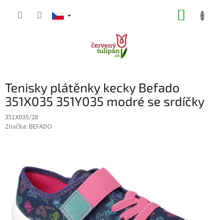
Přejít
NÁKUP
na
obsah
KOŠÍK
Tenisky plátěnky kecky Befado
351X035 351Y035 modré se srdíčky
351X035/28
Značka:
BEFADO