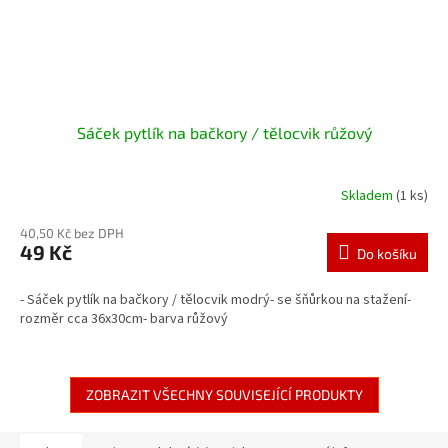
Sáček pytlík na bačkory / tělocvik růžový
Skladem
(1 ks)
40,50 Kč bez DPH
49 Kč
Do košíku
- Sáček pytlík na bačkory / tělocvik modrý- se šňůrkou na stažení-
rozměr cca 36x30cm- barva růžový
ZOBRAZIT VŠECHNY SOUVISEJÍCÍ PRODUKTY