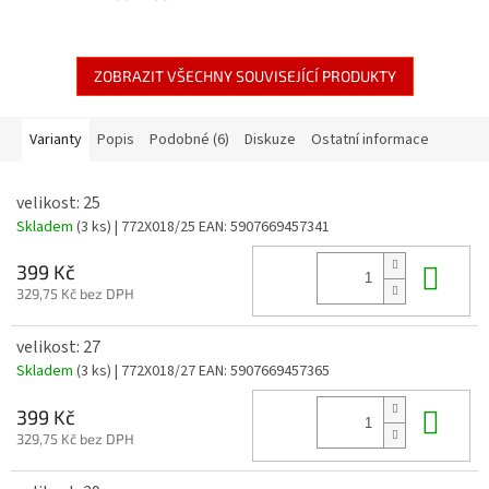
ZOBRAZIT VŠECHNY SOUVISEJÍCÍ PRODUKTY
Varianty
Popis
Podobné (6)
Diskuze
Ostatní informace
velikost: 25
Skladem
(3 ks)
| 772X018/25
EAN:
5907669457341
Do 
399 Kč
329,75 Kč bez DPH
velikost: 27
Skladem
(3 ks)
| 772X018/27
EAN:
5907669457365
Do 
399 Kč
329,75 Kč bez DPH