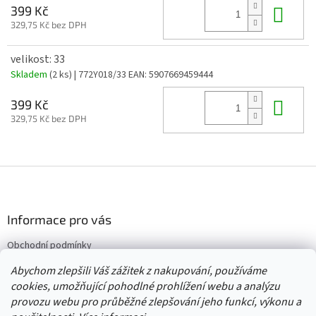
Do 
399 Kč
329,75 Kč bez DPH
velikost: 33
Skladem
(2 ks)
| 772Y018/33
EAN:
5907669459444
Do 
399 Kč
329,75 Kč bez DPH
Z
á
p
a
Informace pro vás
t
Obchodní podmínky
í
Vrácení/výměna/reklamace
Abychom zlepšili Váš zážitek z nakupování, používáme
Velkoobchod
cookies, umožňující pohodlné prohlížení webu a analýzu
provozu webu pro průběžné zlepšování jeho funkcí, výkonu a