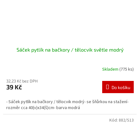
Sáček pytlík na bačkory / tělocvik světle modrý
Skladem
(775 ks)
32,23 Kč bez DPH
39 Kč
Do košíku
- Sáček pytlík na bačkory / tělocvik modrý- se šňůrkou na stažení-
rozměr cca 40(v)x34(š)cm- barva modrá
Kód:
882/S13