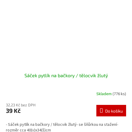
Sáček pytlík na bačkory / tělocvik žlutý
Skladem
(776 ks)
32,23 Kč bez DPH
39 Kč
Do košíku
- Sáček pytlík na bačkory / tělocvik žlutý- se šňůrkou na stažení-
rozměr cca 40(v)x34(š)cm