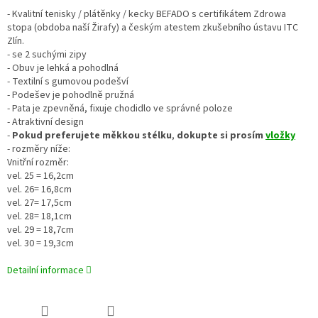
- Kvalitní tenisky / plátěnky / kecky BEFADO s certifikátem Zdrowa
stopa (obdoba naší Žirafy) a českým atestem zkušebního ústavu ITC
Zlín.
- se 2 suchými zipy
- Obuv je lehká a pohodlná
- Textilní s gumovou podešví
- Podešev je pohodlně pružná
- Pata je zpevněná, fixuje chodidlo ve správné poloze
- Atraktivní design
-
Pokud preferujete
měkkou stélku
,
dokupte si prosím
vložky
- rozměry níže:
Vnitřní rozměr:
vel. 25 = 16,2cm
vel. 26= 16,8cm
vel. 27= 17,5cm
vel. 28= 18,1cm
vel. 29 = 18,7cm
vel. 30 = 19,3cm
Detailní informace