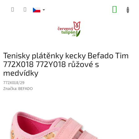
Přejít
NÁKUP
na
obsah
KOŠÍK
Tenisky plátěnky kecky Befado Tim
772X018 772Y018 růžové s
medvídky
772X018/29
Značka:
BEFADO