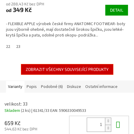
od 288,43 Kč bez DPH
349 Kč
od
DETAIL
- FLEXIBLE APPLE výrobek české firmy ANATOMIC FOOTWEAR- boty
jsou výborně ohebné, mají dostatečně širokou špičku, jsou lehké-
krytá špička a pata, odolné proti okopu- podrážka...
22
23
ZOBRAZIT VŠECHNY SOUVISEJÍCÍ PRODUKTY
Varianty
Popis
Podobné (6)
Diskuze
Ostatní informace
velikost: 33
Skladem
(2 ks)
| 61341/33
EAN:
5906330049533
Do 
659 Kč
544,63 Kč bez DPH