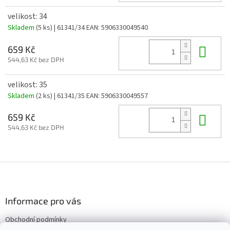
velikost: 34
Skladem
(5 ks)
| 61341/34
EAN:
5906330049540
Do 
659 Kč
544,63 Kč bez DPH
velikost: 35
Skladem
(2 ks)
| 61341/35
EAN:
5906330049557
Do 
659 Kč
544,63 Kč bez DPH
Z
á
p
a
Informace pro vás
t
Obchodní podmínky
í