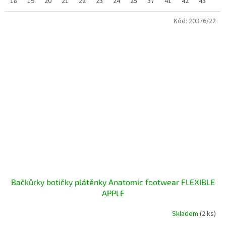
18
19
20
21
22
23
24
25
37
41
42
43
44/
Kód:
20376/22
Bačkůrky botičky plátěnky Anatomic footwear FLEXIBLE
APPLE
Skladem
(2 ks)