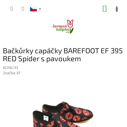
Přejít
NÁKUP
na
obsah
KOŠÍK
Bačkůrky capáčky BAREFOOT EF 395
RED Spider s pavoukem
61341/33
Značka:
EF