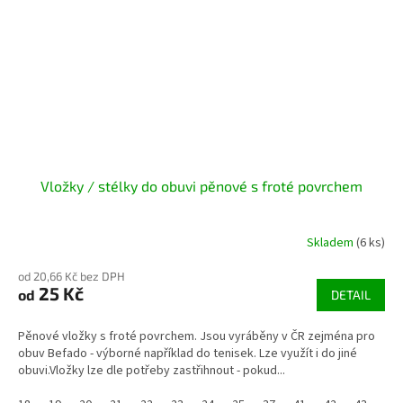
Vložky / stélky do obuvi pěnové s froté povrchem
Skladem
(6 ks)
od 20,66 Kč bez DPH
25 Kč
od
DETAIL
Pěnové vložky s froté povrchem. Jsou vyráběny v ČR zejména pro
obuv Befado - výborné například do tenisek. Lze využít i do jiné
obuvi.Vložky lze dle potřeby zastřihnout - pokud...