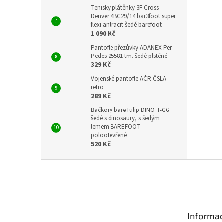
Tenisky plátěnky 3F Cross
Denver 4BC29/14 bar3foot super
flexi antracit šedé barefoot
1 090 Kč
Pantofle přezůvky ADANEX Per
Pedes 25581 tm. šedé plstěné
329 Kč
Vojenské pantofle AČR ČSLA
retro
289 Kč
Bačkory bareTulip DINO T-GG
šedé s dinosaury, s šedým
lemem BAREFOOT
polootevřené
520 Kč
Z
á
p
a
t
Informac
í