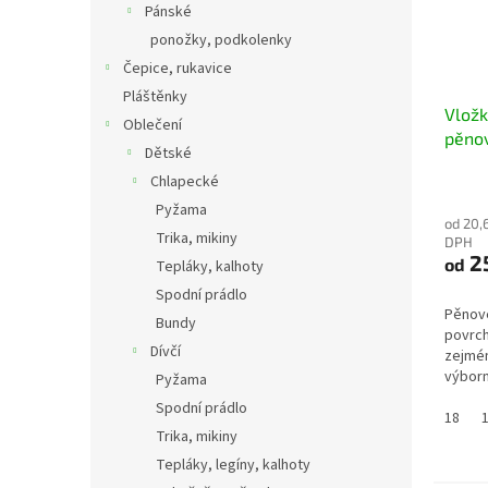
Pánské
ponožky, podkolenky
Čepice, rukavice
Pláštěnky
Vložk
Oblečení
pěnov
Dětské
Chlapecké
Pyžama
od 20,
Trika, mikiny
DPH
2
od
Tepláky, kalhoty
Spodní prádlo
Pěnové
Bundy
povrch
Dívčí
zejmén
výborn
Pyžama
Lze vyu
Spodní prádlo
lze dl
18
Trika, mikiny
pokud.
Tepláky, legíny, kalhoty