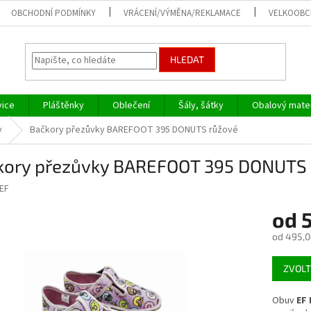
OBCHODNÍ PODMÍNKY
VRÁCENÍ/VÝMĚNA/REKLAMACE
VELKOOB
HLEDAT
vice
Pláštěnky
Oblečení
Šály, šátky
Obalový mater
y
Bačkory přezůvky BAREFOOT 395 DONUTS růžové
kory přezůvky BAREFOOT 395 DONUTS
EF
od
od
495,0
Měrná
ZVOLT
cena:
Obuv
EF