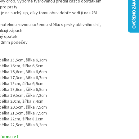
lový drop, výborně tvarovanou přední část s dostatkem
pro prsty
í je na suchý zip, díky tomu obuv dobře sedí (i na užší
jímatelnou rovnou koženou stélku s prvky aktivního uhlí,
lcují zápach
ný opatek
lní 2mm podešev
:
. délka 15,5cm, šířka 6,3cm
. délka 16cm, šířka 6,5cm
. délka 16,6cm, šířka 6,6cm
. délka 17,3cm, šířka 6,7cm
. délka 18cm, šířka 6,9cm
. délka 18,6cm, šířka 6,9cm
. délka 19,5cm, šířka 7,2cm
. délka 20cm, šířka 7,4cm
. délka 20,5cm, šířka 7,5cm
. délka 21,5cm, šířka 7,9cm
. délka 22cm, šířka 8,1cm
. délka 22,5cm, šířka 8,2cm
informace