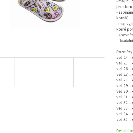
- mají nu
prostoru 
- zapínán
kotník)
- mají vy
které poh
- zpevně
- flexibi
Rozměry
vel. 24 ..
vel. 25 ..
vel. 26 ..
vel. 27 ..
vel. 28 ..
vel. 29 ..
vel. 30 ..
vel. 31 ..
vel. 32 ..
vel. 33 ..
vel. 34 ..
vel. 35 ..
Detailní 