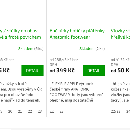
y / stélky do obuvi
Bačkůrky botičky plátěnky
Vložky st
é s froté povrchem
Anatomic footwear
hřejivé 
FLEXIBLE APPLE
Skladem
(6 ks)
Skladem
(2 ks)
66 Kč bez
od 288,43 Kč bez
od 41,32 Kč
DPH
DPH
5 Kč
349 Kč
50 K
od
od
DETAIL
DETAIL
 vložky s froté
- FLEXIBLE APPLE výrobek
- hřejivé v
em. Jsou vyráběny v ČR
české firmy ANATOMIC
kožešinka (
a pro obuv Befado -
FOOTWEAR- boty jsou výborně
vložky jso
é například do tenisek.
ohebné, mají dostatečně
(acryl), al
žít i do jiné obuvi.Vložky
širokou špičku, jsou lehké-
vlněné (ro
e potřeby zastřihnout -
19
20
21
22
23
24
krytá špička a pata, odolné
22
25
23
37
41
42
43
44/45
zimní obuv
22/23
46/4
2
..
proti okopu- podrážka...
holínek...