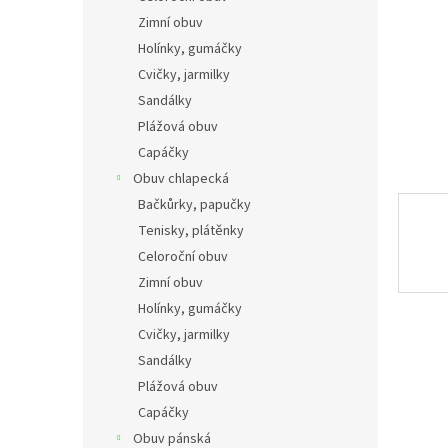
n
Zimní obuv
e
Holínky, gumáčky
l
Cvičky, jarmilky
Sandálky
Plážová obuv
Capáčky
Obuv chlapecká
Bačkůrky, papučky
Tenisky, plátěnky
Celoroční obuv
Zimní obuv
Holínky, gumáčky
Cvičky, jarmilky
Sandálky
Plážová obuv
Capáčky
Obuv pánská