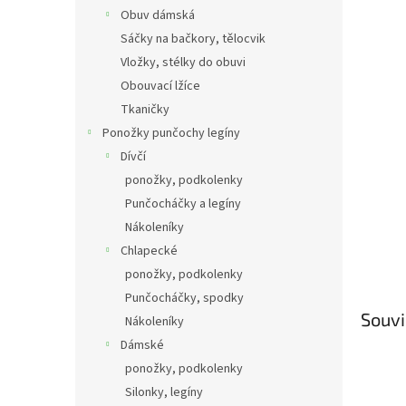
Obuv dámská
Sáčky na bačkory, tělocvik
Vložky, stélky do obuvi
Obouvací lžíce
Tkaničky
Ponožky punčochy legíny
Dívčí
ponožky, podkolenky
Punčocháčky a legíny
Nákoleníky
Chlapecké
ponožky, podkolenky
Punčocháčky, spodky
Souvi
Nákoleníky
Dámské
ponožky, podkolenky
Silonky, legíny