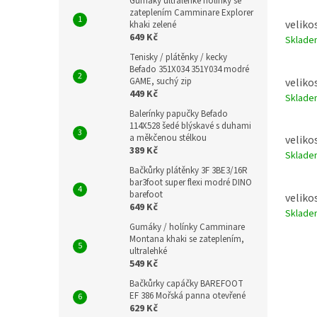
Gumáky ultralehké holínky se
zateplením Camminare Explorer
velikos
khaki zelené
649 Kč
Sklad
Tenisky / plátěnky / kecky
Befado 351X034 351Y034 modré
velikos
GAME, suchý zip
449 Kč
Sklad
Balerínky papučky Befado
114X528 šedé blýskavé s duhami
a měkčenou stélkou
velikos
389 Kč
Sklad
Bačkůrky plátěnky 3F 3BE3/16R
bar3foot super flexi modré DINO
barefoot
velikos
649 Kč
Sklad
Gumáky / holínky Camminare
Montana khaki se zateplením,
ultralehké
549 Kč
Bačkůrky capáčky BAREFOOT
EF 386 Mořská panna otevřené
629 Kč