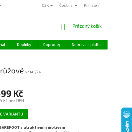
CZK
Čeština
CHOD
Přihlášení
NÁKUPNÍ
Prázdný košík
KOŠÍK
iál
Doplňky
Doprodej
Doprava a platba
Hodnocen
 růžové
62341/24
599 Kč
4 Kč
bez DPH
E VARIANTU
BAREFOOT s atraktivním motivem