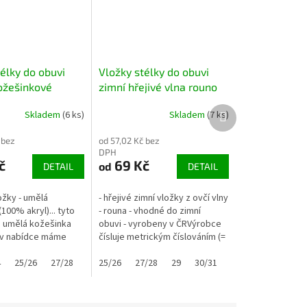
élky do obuvi
Vložky stélky do obuvi
kožešinkové
zimní hřejivé vlna rouno
Další
Skladem
(6 ks)
Skladem
(7 ks)
produkt
 bez
od 57,02 Kč bez
DPH
č
69 Kč
od
DETAIL
DETAIL
ložky - umělá
- hřejivé zimní vložky z ovčí vlny
100% akryl)... tyto
- rouna - vhodné do zimní
u umělá kožešinka
obuvi - vyrobeny v ČRVýrobce
e v nabídce máme
čísluje metrickým číslováním (=
uno)- vhodné do
zruba délka vložky) ...níže v
i nebo třeba do
7
4
25/26
48
27/28
29
tabulce uvádíme...
25/26
30/31
27/28
32
33/34
29
30/31
35/36
32
37
33/34
38
39/4
35