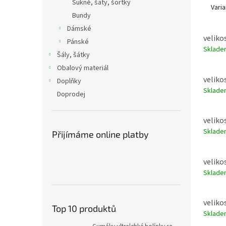
Sukně, šaty, šortky
Varia
Bundy
Dámské
velikos
Pánské
Sklad
Šály, šátky
Obalový materiál
velikos
Doplňky
Sklad
Doprodej
velikos
Sklad
Přijímáme online platby
velikos
Sklad
velikos
Top 10 produktů
Sklad