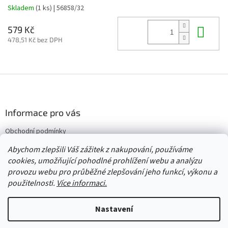
Skladem
(1 ks)
| 56858/32
Do 
579 Kč
478,51 Kč bez DPH
Z
á
p
a
Informace pro vás
t
Obchodní podmínky
í
Vrácení/výměna/reklamace
Abychom zlepšili Váš zážitek z nakupování, používáme
Velkoobchod
cookies, umožňující pohodlné prohlížení webu a analýzu
provozu webu pro průběžné zlepšování jeho funkcí, výkonu a
použitelnosti.
Více informaci.
Vytvořil Shoptet
Nastavení