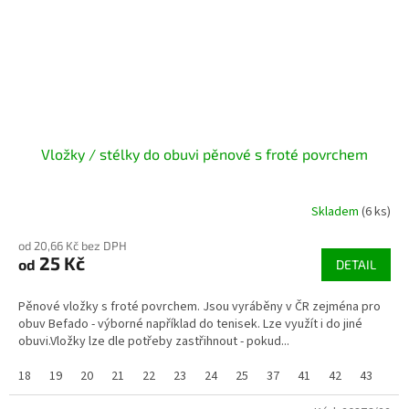
Vložky / stélky do obuvi pěnové s froté povrchem
Skladem
(6 ks)
od 20,66 Kč bez DPH
25 Kč
od
DETAIL
Pěnové vložky s froté povrchem. Jsou vyráběny v ČR zejména pro
obuv Befado - výborné například do tenisek. Lze využít i do jiné
obuvi.Vložky lze dle potřeby zastřihnout - pokud...
18
19
20
21
22
23
24
25
37
41
42
43
44/