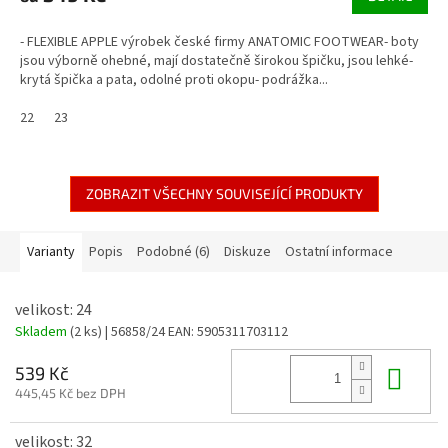
- FLEXIBLE APPLE výrobek české firmy ANATOMIC FOOTWEAR- boty
jsou výborně ohebné, mají dostatečně širokou špičku, jsou lehké-
krytá špička a pata, odolné proti okopu- podrážka...
22
23
ZOBRAZIT VŠECHNY SOUVISEJÍCÍ PRODUKTY
Varianty
Popis
Podobné (6)
Diskuze
Ostatní informace
velikost: 24
Skladem
(2 ks)
| 56858/24
EAN:
5905311703112
Do 
539 Kč
445,45 Kč bez DPH
velikost: 32