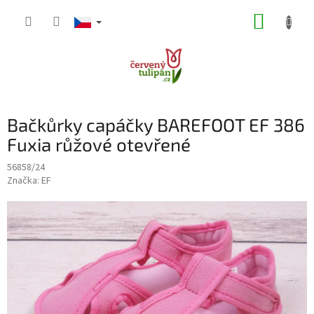
Přejít
NÁKUP
na
obsah
KOŠÍK
Bačkůrky capáčky BAREFOOT EF 386
Fuxia růžové otevřené
56858/24
Značka:
EF