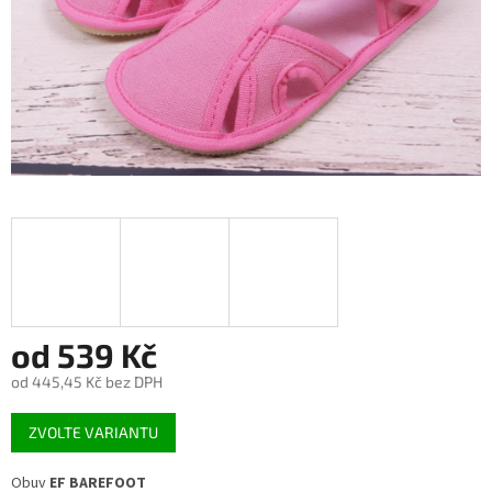
od
539 Kč
od
445,45 Kč
bez DPH
Měrná
ZVOLTE VARIANTU
cena:
Obuv
EF
BAREFOOT