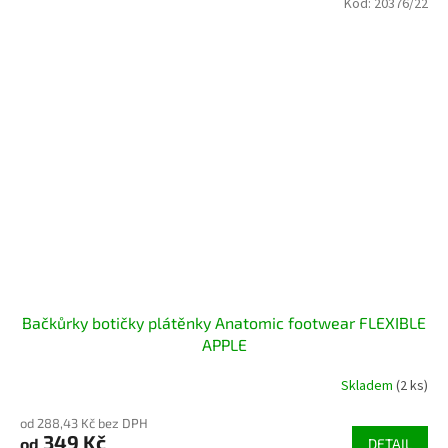
Kód:
20376/22
Bačkůrky botičky plátěnky Anatomic footwear FLEXIBLE
APPLE
Skladem
(2 ks)
od 288,43 Kč bez DPH
349 Kč
od
DETAIL