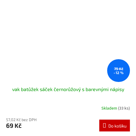
79 Kč
–12 %
vak batůžek sáček černorůžový s barevnými nápisy
Skladem
(33 ks)
57,02 Kč bez DPH
69 Kč
Do košíku