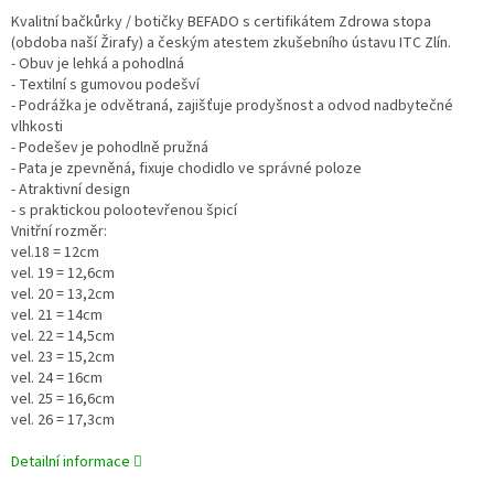
Kvalitní bačkůrky / botičky BEFADO s certifikátem Zdrowa stopa
(obdoba naší Žirafy) a českým atestem zkušebního ústavu ITC Zlín.
- Obuv je lehká a pohodlná
- Textilní s gumovou podešví
- Podrážka je odvětraná, zajišťuje prodyšnost a odvod nadbytečné
vlhkosti
- Podešev je pohodlně pružná
- Pata je zpevněná, fixuje chodidlo ve správné poloze
- Atraktivní design
- s praktickou polootevřenou špicí
Vnitřní rozměr:
vel.18 = 12cm
vel. 19 = 12,6cm
vel. 20 = 13,2cm
vel. 21 = 14cm
vel. 22 = 14,5cm
vel. 23 = 15,2cm
vel. 24 = 16cm
vel. 25 = 16,6cm
vel. 26 = 17,3cm
Detailní informace