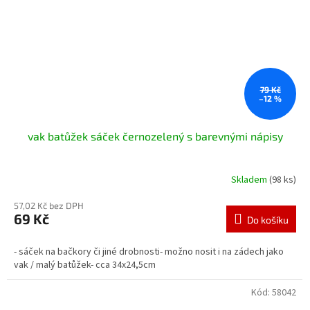
79 Kč
–12 %
vak batůžek sáček černozelený s barevnými nápisy
Skladem
(98 ks)
57,02 Kč bez DPH
69 Kč
Do košíku
- sáček na bačkory či jiné drobnosti- možno nosit i na zádech jako
vak / malý batůžek- cca 34x24,5cm
Kód:
58042