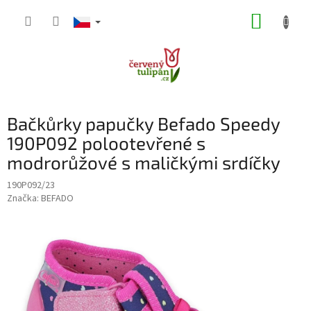
Přejít
NÁKUP
na
obsah
KOŠÍK
Bačkůrky papučky Befado Speedy
190P092 polootevřené s
modrorůžové s maličkými srdíčky
190P092/23
Značka:
BEFADO