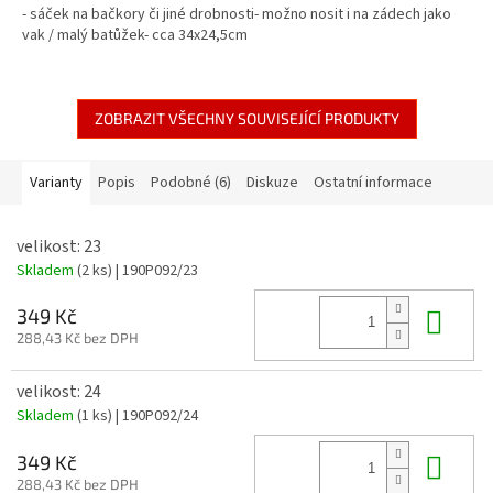
- sáček na bačkory či jiné drobnosti- možno nosit i na zádech jako
vak / malý batůžek- cca 34x24,5cm
ZOBRAZIT VŠECHNY SOUVISEJÍCÍ PRODUKTY
Varianty
Popis
Podobné (6)
Diskuze
Ostatní informace
velikost: 23
Skladem
(2 ks)
| 190P092/23
Do 
349 Kč
288,43 Kč bez DPH
velikost: 24
Skladem
(1 ks)
| 190P092/24
Do 
349 Kč
288,43 Kč bez DPH