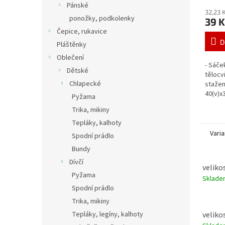
Pánské
32,23 
ponožky, podkolenky
39 K
Čepice, rukavice
D
Pláštěnky
Oblečení
- Sáče
Dětské
tělocv
Chlapecké
stažen
40(v)x
Pyžama
Trika, mikiny
Tepláky, kalhoty
Varia
Spodní prádlo
Bundy
Dívčí
velikos
Pyžama
Sklad
Spodní prádlo
Trika, mikiny
velikos
Tepláky, legíny, kalhoty