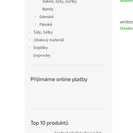
Sklad
Sukně, šaty, šortky
Bundy
Dámské
velikos
Pánské
Sklad
Šály, šátky
Obalový materiál
Doplňky
Doprodej
Přijímáme online platby
Top 10 produktů