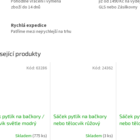
Pohodlné vrácení i výměna
již od 1490 Kč na výde
zboží do 14 dnů
GLS nebo Zásilkovny
Rychlá expedice
Patříme mezi nejrychlejší na trhu
sející produkty
Kód:
63286
Kód:
24362
 pytlík na bačkory /
Sáček pytlík na bačkory
Sáček py
vik světle modrý
nebo tělocvik růžový
nebo těl
Skladem
(775 ks)
Skladem
(3 ks)