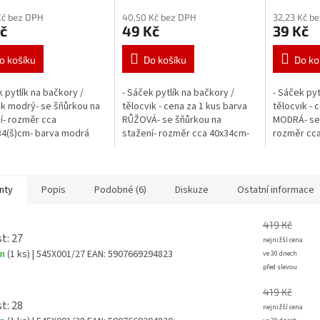
Kč bez DPH
40,50 Kč bez DPH
32,23 Kč b
č
49 Kč
39 Kč
o košíku
Do košíku
Do ko
k pytlík na bačkory /
- Sáček pytlík na bačkory /
- Sáček pyt
ik modrý- se šňůrkou na
tělocvik - cena za 1 kus barva
tělocvik - 
í- rozměr cca
RŮŽOVÁ- se šňůrkou na
MODRÁ- se 
34(š)cm- barva modrá
stažení- rozměr cca 40x34cm-
rozměr cca
barva růžová
MODRÁ
nty
Popis
Podobné (6)
Diskuze
Ostatní informace
419 Kč
t: 27
em
(1 ks)
| 545X001/27
EAN:
5907669294823
419 Kč
t: 28