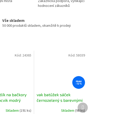
jní místa
Zákaznická podpora, vynikající
hodnocení zákazníků
Vše skladem
50 000 produktů skladem, okamžitě k prodeji
Kód:
24365
Kód:
58039
79 Kč
–12 %
tlík na bačkory
vak batůžek sáček
ocvik modrý
černozelený s barevnými
Další
nápisy
produkt
Skladem
(191 ks)
Skladem
(98 ks)