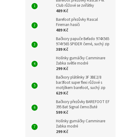
Barefoot přezůvky Rascal Pet
Club růžové se zvířátky
489 Kč
Barefoot přezůvky Rascal
Fireman hasiči
489 Kč
Bačkory papuče Befado 974X565
974Y565 SPIDER černé, suchý zip
389 Kč
Holínky gumáčky Camminare
žabka světle modré
299 Kč
Bačkory plátěnky 3F 3BE2/8
bar3foot super flexi růžové s
motýlkem barefoot, suchý zip
629 Kč
Bačkory přezůvky BAREFOOT EF
395 Bat Signal černožluté
599 Kč
Holínky gumáčky Camminare
žabka modré
299 Kč