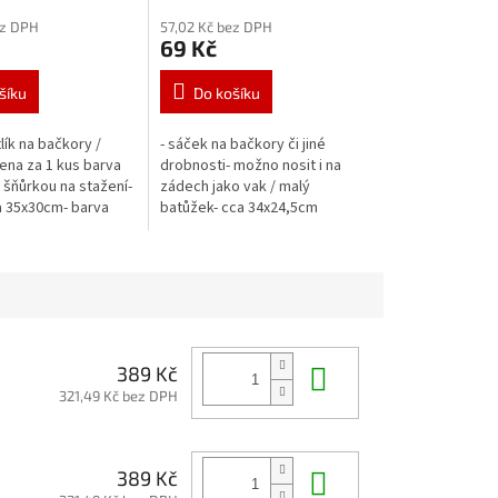
ez DPH
57,02 Kč bez DPH
69 Kč
šíku
Do košíku
lík na bačkory /
- sáček na bačkory či jiné
cena za 1 kus barva
drobnosti- možno nosit i na
šňůrkou na stažení-
zádech jako vak / malý
 35x30cm- barva
batůžek- cca 34x24,5cm
Do košíku
389 Kč
321,49 Kč bez DPH
Do košíku
389 Kč