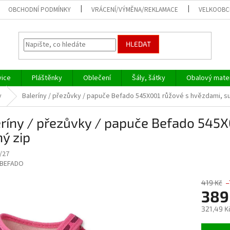
OBCHODNÍ PODMÍNKY
VRÁCENÍ/VÝMĚNA/REKLAMACE
VELKOOB
HLEDAT
vice
Pláštěnky
Oblečení
Šály, šátky
Obalový mater
y
Baleríny / přezůvky / papuče Befado 545X001 růžové s hvězdami, s
ríny / přezůvky / papuče Befado 545X
ý zip
/27
BEFADO
419 Kč
–
389
321,49 K
Měrná