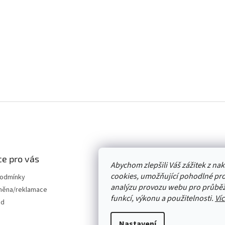
e pro vás
Abychom zlepšili Váš zážitek z n
cookies, umožňující pohodlné pro
podmínky
analýzu provozu webu pro průběž
měna/reklamace
funkcí, výkonu a použitelnosti.
Víc
od
Nastavení