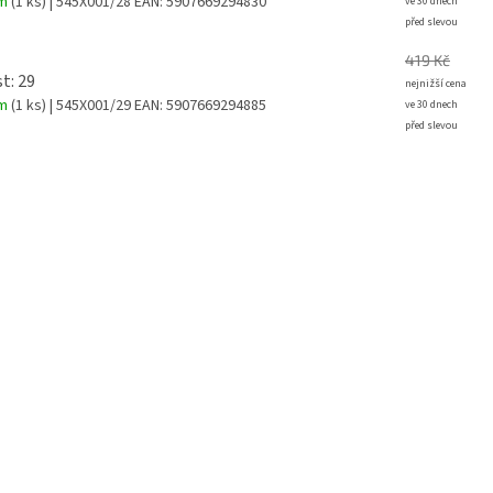
em
(1 ks)
| 545X001/28
EAN:
5907669294830
419 Kč
t: 29
em
(1 ks)
| 545X001/29
EAN:
5907669294885