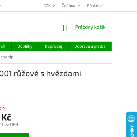
CZK
Čeština
CHOD
Přihlášení
NÁKUPNÍ
Prázdný košík
KOŠÍK
iál
Doplňky
Doprodej
Doprava a platba
Hodnocen
uchý zip
001 růžové s hvězdami,
7 %
 Kč
č bez DPH