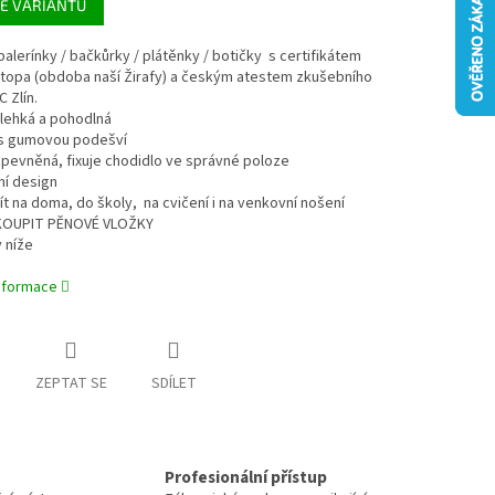
E VARIANTU
í balerínky / bačkůrky / plátěnky / botičky s certifikátem
topa (obdoba naší Žirafy) a českým atestem zkušebního
 Zlín.
 lehká a pohodlná
í s gumovou podešví
 zpevněná, fixuje chodidlo ve správné poloze
vní design
žít na doma, do školy, na cvičení i na venkovní nošení
IKOUPIT PĚNOVÉ VLOŽKY
 níže
informace
ZEPTAT SE
SDÍLET
Profesionální přístup