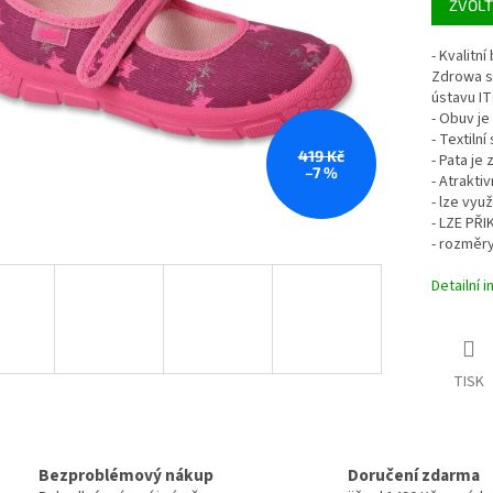
ZVOLT
cena:
- Kvalitn
Zdrowa s
ústavu ITC
- Obuv je
- Textiln
419 Kč
- Pata je
–7 %
- Atrakti
- lze vyu
- LZE PŘ
- rozměry
Detailní 
TISK
Bezproblémový nákup
Doručení zdarma