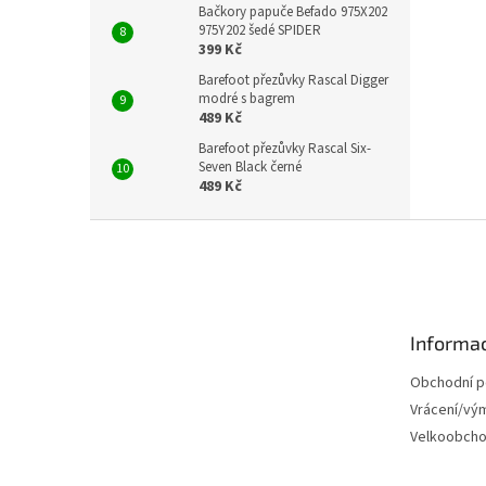
Bačkory papuče Befado 975X202
975Y202 šedé SPIDER
399 Kč
Barefoot přezůvky Rascal Digger
modré s bagrem
489 Kč
Barefoot přezůvky Rascal Six-
Seven Black černé
489 Kč
Z
á
p
a
t
Informac
í
Obchodní 
Vrácení/vý
Velkoobch