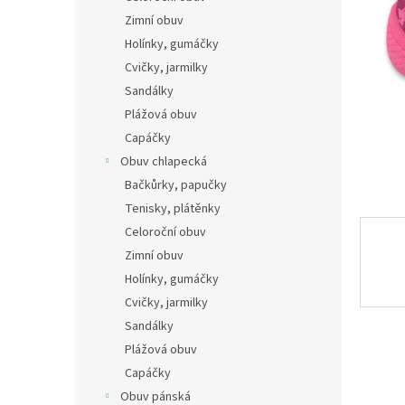
n
Zimní obuv
e
Holínky, gumáčky
l
Cvičky, jarmilky
Sandálky
Plážová obuv
Capáčky
Obuv chlapecká
Bačkůrky, papučky
Tenisky, plátěnky
Celoroční obuv
Zimní obuv
Holínky, gumáčky
Cvičky, jarmilky
Sandálky
Plážová obuv
Capáčky
Obuv pánská