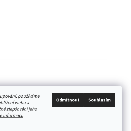
akupování, používáme
Odmítnout
Souhlasím
hlížení webu a
né zlepšování jeho
e informaci.