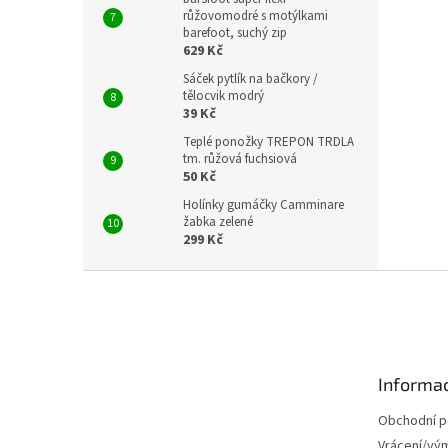
růžovomodré s motýlkami
barefoot, suchý zip
629 Kč
Sáček pytlík na bačkory /
tělocvik modrý
39 Kč
Teplé ponožky TREPON TRDLA
tm. růžová fuchsiová
50 Kč
Holínky gumáčky Camminare
žabka zelené
299 Kč
Z
á
p
a
t
Informac
í
Obchodní 
Vrácení/vý