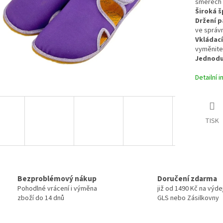
směrech 
Široká š
Držení p
ve správn
Vkládací
vyměnite
Jednoduc
Detailní 
TISK
Bezproblémový nákup
Doručení zdarma
Pohodlné vrácení i výměna
již od 1490 Kč na výde
zboží do 14 dnů
GLS nebo Zásilkovny