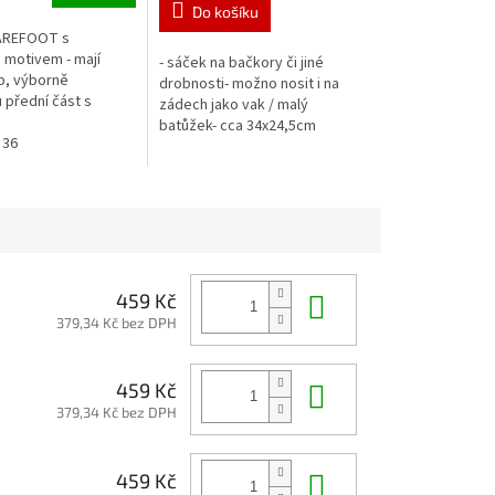
Do košíku
AREFOOT s
 motivem - mají
- sáček na bačkory či jiné
p, výborně
drobnosti- možno nosit i na
 přední část s
zádech jako vak / malý
prostoru pro prsty-
batůžek- cca 34x24,5cm
 na suchý zip, díky
34
36
35
..
Do košíku
459 Kč
379,34 Kč bez DPH
Do košíku
459 Kč
379,34 Kč bez DPH
Do košíku
459 Kč