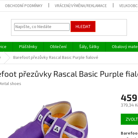
OBCHODNÍ PODMÍNKY
VRÁCENÍ/VÝMĚNA/REKLAMACE
VELKOOB
HLEDAT
vice
Pláštěnky
Oblečení
Šály, šátky
Obalový mater
y
Barefoot přezůvky Rascal Basic Purple fialové
foot přezůvky Rascal Basic Purple fia
Antal shoes
459
379,34 K
Měrná
ZVOLT
cena:
Barefoot