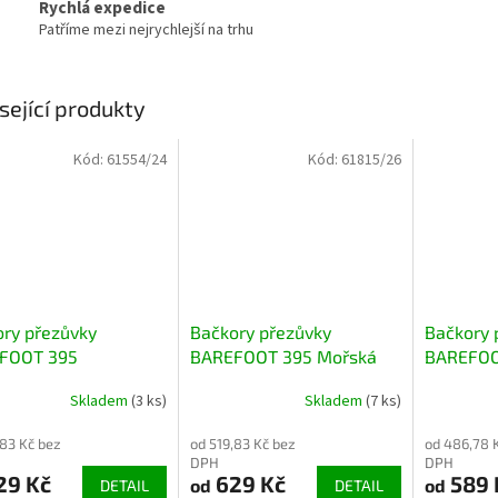
Rychlá expedice
Patříme mezi nejrychlejší na trhu
sející produkty
Kód:
61554/24
Kód:
61815/26
ry přezůvky
Bačkory přezůvky
Bačkory 
FOOT 395
BAREFOOT 395 Mořská
BAREFOO
BARA s kapybarou a
panna
Unicorn 
Skladem
(3 ks)
Skladem
(7 ks)
kami růžové
růžové
,83 Kč bez
od 519,83 Kč bez
od 486,78 
DPH
DPH
29 Kč
629 Kč
589 
od
od
DETAIL
DETAIL