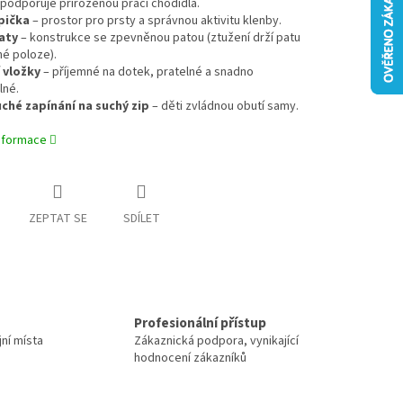
podporuje přirozenou práci chodidla.
pička
– prostor pro prsty a správnou aktivitu klenby.
aty
– konstrukce se zpevněnou patou (ztužení drží patu
é poloze).
 vložky
– příjemné na dotek, pratelné a snadno
lné.
hé zapínání na suchý zip
– děti zvládnou obutí samy.
informace
ZEPTAT SE
SDÍLET
Profesionální přístup
jní místa
Zákaznická podpora, vynikající
hodnocení zákazníků