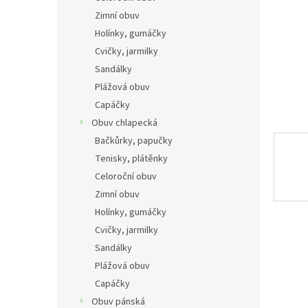
n
Zimní obuv
e
Holínky, gumáčky
l
Cvičky, jarmilky
Sandálky
Plážová obuv
Capáčky
Obuv chlapecká
Bačkůrky, papučky
Tenisky, plátěnky
Celoroční obuv
Zimní obuv
Holínky, gumáčky
Cvičky, jarmilky
Sandálky
Plážová obuv
Capáčky
Obuv pánská