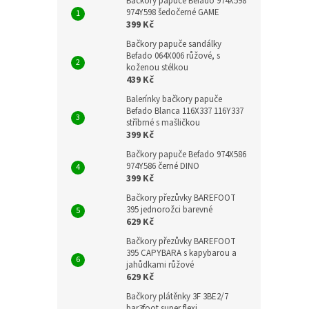
Bačkory papuče Befado 974X598
974Y598 šedočerné GAME
399 Kč
Bačkory papuče sandálky
Befado 064X006 růžové, s
koženou stélkou
439 Kč
Balerínky bačkory papuče
Befado Blanca 116X337 116Y337
stříbrné s mašličkou
399 Kč
Bačkory papuče Befado 974X586
974Y586 černé DINO
399 Kč
Bačkory přezůvky BAREFOOT
395 jednorožci barevné
629 Kč
Bačkory přezůvky BAREFOOT
395 CAPYBARA s kapybarou a
jahůdkami růžové
629 Kč
Bačkory plátěnky 3F 3BE2/7
bar3foot super flexi