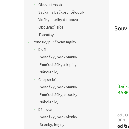
Obuv dámská
Sáčky na bačkory, tělocvik
Vložky, stélky do obuvi
Obouvací lžíce
Souvi
Tkaničky
Ponožky punčochy legíny
Dívčí
ponožky, podkolenky
Punčocháčky a legíny
Nákoleníky
Chlapecké
Bačko
ponožky, podkolenky
BARE
Punčocháčky, spodky
CAPY
Nákoleníky
jahůd
Dámské
od 519
ponožky, podkolenky
DPH
6
Silonky, legíny
od