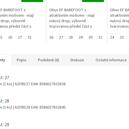
EF BAREFOOT s
Obuv EF BAREFOOT s
Obuv EF B
ivním motivem - mají
atraktivním motivem - mají
atraktivním
 drop, výborně
nulový drop, výborně
nulový dro
anou přední část s
tvarovanou přední část s
tvarovanou
kem prostoru pro prsty-
dostatkem prostoru pro prsty-
dostatkem 
í je na suchý zip, díky
25
26
27
31
zapínání je na suchý zip, díky
26
27
28
29
30
31
32
zapínání je
24
33
32
buv...
tomu obuv...
tomu obuv.
nty
Popis
Podobné (6)
Diskuze
Ostatní informace
t: 27
em
(1 ks)
| 62590/27
EAN:
8586027832838
t: 28
em
(1 ks)
| 62590/28
EAN:
8586027832845
t: 29