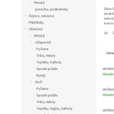
Pánské
Obuv 
ponožky, podkolenky
atrakt
Čepice, rukavice
nulový
Pláštěnky
tvarov
dostat
Oblečení
zapínán
24
Dětské
tomu o
Chlapecké
Pyžama
Varia
Trika, mikiny
Tepláky, kalhoty
velikos
Spodní prádlo
Sklad
Bundy
Dívčí
Pyžama
velikos
Sklad
Spodní prádlo
Trika, mikiny
Tepláky, legíny, kalhoty
velikos