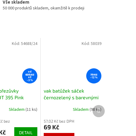
Vše skladem
50 000 produktů skladem, okamžitě k prodeji
Kód:
54688/24
Kód:
58039
od
609 Kč
79 Kč
až
–12 %
–3 %
přezůvky
vak batůžek sáček
T 395 Pink
černozelený s barevnými
jednorožec
nápisy
Další
Skladem
(11 ks)
Skladem
(98 ks)
produkt
Kč bez
57,02 Kč bez DPH
69 Kč
Kč
DETAIL