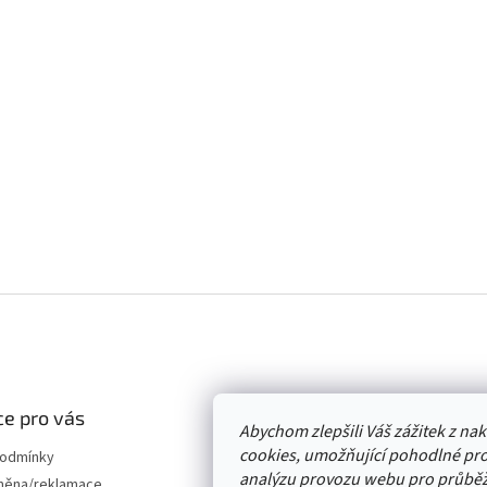
e pro vás
Abychom zlepšili Váš zážitek z n
cookies, umožňující pohodlné pro
podmínky
analýzu provozu webu pro průběž
měna/reklamace