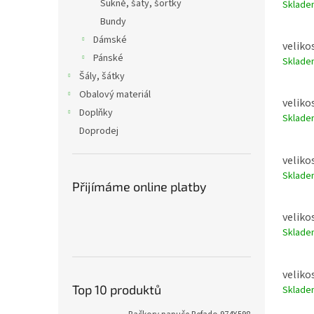
Sukně, šaty, šortky
Sklad
Bundy
Dámské
velikos
Pánské
Sklad
Šály, šátky
Obalový materiál
velikos
Doplňky
Sklad
Doprodej
velikos
Sklad
Přijímáme online platby
velikos
Sklad
velikos
Top 10 produktů
Sklad