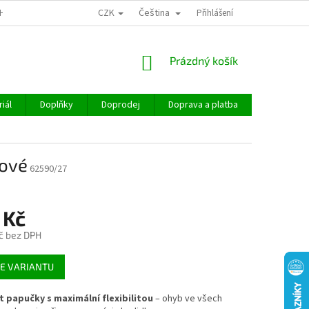
CZK
Čeština
CHOD
Přihlášení
NÁKUPNÍ
Prázdný košík
KOŠÍK
iál
Doplňky
Doprodej
Doprava a platba
Hodnocen
lové
62590/27
 Kč
č bez DPH
E VARIANTU
 papučky s maximální flexibilitou
– ohyb ve všech