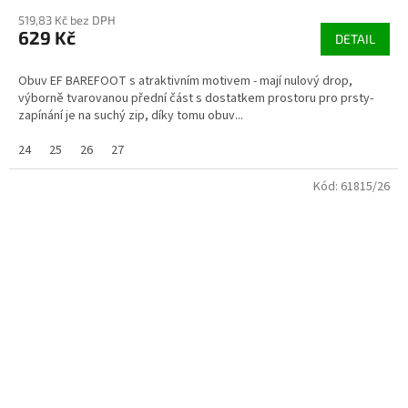
519,83 Kč bez DPH
629 Kč
DETAIL
Obuv EF BAREFOOT s atraktivním motivem - mají nulový drop,
výborně tvarovanou přední část s dostatkem prostoru pro prsty-
zapínání je na suchý zip, díky tomu obuv...
24
25
26
27
Kód:
61815/26