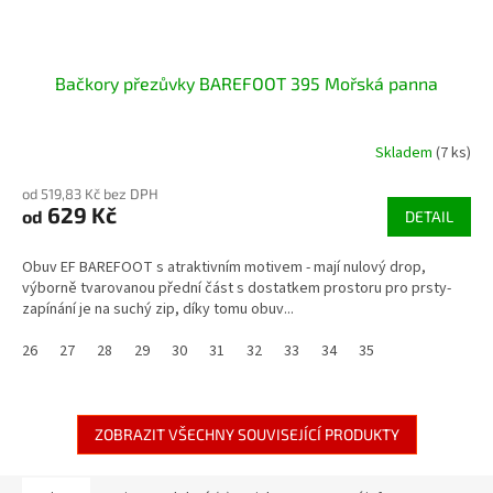
Bačkory přezůvky BAREFOOT 395 Mořská panna
Skladem
(7 ks)
od 519,83 Kč bez DPH
629 Kč
od
DETAIL
Obuv EF BAREFOOT s atraktivním motivem - mají nulový drop,
výborně tvarovanou přední část s dostatkem prostoru pro prsty-
zapínání je na suchý zip, díky tomu obuv...
26
27
28
29
30
31
32
33
34
35
ZOBRAZIT VŠECHNY SOUVISEJÍCÍ PRODUKTY