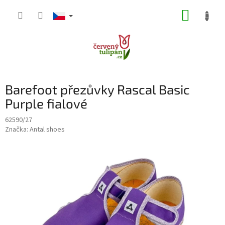
Přejít
NÁKUP
na
obsah
KOŠÍK
Barefoot přezůvky Rascal Basic
Purple fialové
62590/27
Značka:
Antal shoes