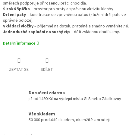
směrech podporuje přirozenou práci chodidla.
Široká špička
– prostor pro prsty a správnou aktivitu klenby.
Držení paty
– konstrukce se zpevněnou patou (ztužení drží patu ve
správné poloze).
Vkládací vložky
– příjemné na dotek, pratelné a snadno vyměnitelné.
Jednoduché zapínání na suchý zip
– děti zvládnou obutí samy.
Detailní informace
ZEPTAT SE
SDÍLET
Doručení zdarma
již od 1490 Kč na výdejní místa GLS nebo Zásilkovny
Vše skladem
50 000 produktů skladem, okamžitě k prodeji