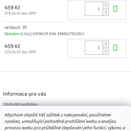
Do 
459 Kč
379,34 Kč bez DPH
velikost: 35
Skladem
(1 ks)
| 62590/35
EAN:
8586027832913
Do 
459 Kč
379,34 Kč bez DPH
Z
á
p
a
Informace pro vás
t
Obchodní podmínky
í
Vrácení/výměna/reklamace
Abychom zlepšili Váš zážitek z nakupování, používáme
Velkoobchod
cookies, umožňující pohodlné prohlížení webu a analýzu
provozu webu pro průběžné zlepšování jeho funkcí, výkonu a