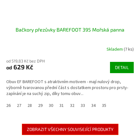
Bačkory přezůvky BAREFOOT 395 Mořská panna
Skladem
(7 ks)
od 519,83 Kč bez DPH
629 Kč
od
DETAIL
Obuv EF BAREFOOT s atraktivním motivem - mají nulový drop,
výborně tvarovanou přední část s dostatkem prostoru pro prsty-
zapínání je na suchý zip, díky tomu obuv...
26
27
28
29
30
31
32
33
34
35
ZOBRAZIT VŠECHNY SOUVISEJÍCÍ PRODUKTY