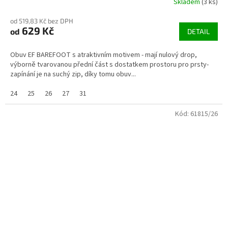
Skladem
(3 ks)
od 519,83 Kč bez DPH
629 Kč
od
DETAIL
Obuv EF BAREFOOT s atraktivním motivem - mají nulový drop,
výborně tvarovanou přední část s dostatkem prostoru pro prsty-
zapínání je na suchý zip, díky tomu obuv...
24
25
26
27
31
Kód:
61815/26