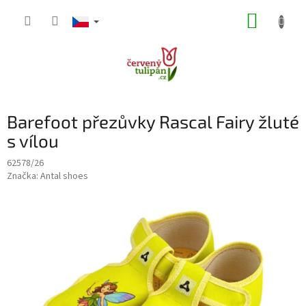
Přejít
NÁKUP
na
obsah
KOŠÍK
Barefoot přezůvky Rascal Fairy žluté
s vílou
62578/26
Značka:
Antal shoes