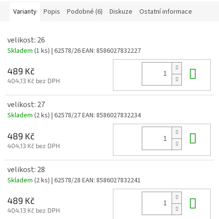
Varianty
Popis
Podobné (6)
Diskuze
Ostatní informace
velikost: 26
Skladem
(1 ks)
| 62578/26
EAN:
8586027832227
Do 
489 Kč
404,13 Kč bez DPH
velikost: 27
Skladem
(2 ks)
| 62578/27
EAN:
8586027832234
Do 
489 Kč
404,13 Kč bez DPH
velikost: 28
Skladem
(2 ks)
| 62578/28
EAN:
8586027832241
Do 
489 Kč
404,13 Kč bez DPH