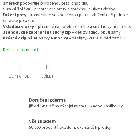
směrech podporuje přirozenou práci chodidla.
Široká špička
– prostor pro prsty a správnou aktivitu klenby.
Držení paty
– konstrukce se zpevněnou patou (ztužení drží patu ve
správné poloze).
Vkládací vložky
– příjemné na dotek, pratelné a snadno vyměnitelné.
Jednoduché zapínání na suchý zip
– děti zvládnou obutí samy.
Krásné originální barvy a motivy
– designy, které si děti zamilují.
Detailní informace
ZEPTAT SE
SDÍLET
Doručení zdarma
již od 1490 Kč na výdejní místa GLS nebo Zásilkovny
Vše skladem
50 000 produktů skladem, okamžitě k prodeji