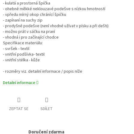
- kulatá a prostorná špička
- ohebné měkké neklouzavé podešve s nízkou hmotností
- vpředu mírný okop chránící špičku
- zapínaní na suchy zip
- prodyšné podešve (není vhodné užívat v písku a při dešti)
- možno prát v sáčku na praní
- vhodná i pro začínající chodce
Specifikace materiálu:
- svršek - textil
- vnitřní podšívka- textil
- vnitřní stélka - kůže
- rozměry viz. detailní informace / popis níže
Detailní informace
ZEPTAT SE
SDÍLET
Doručení zdarma