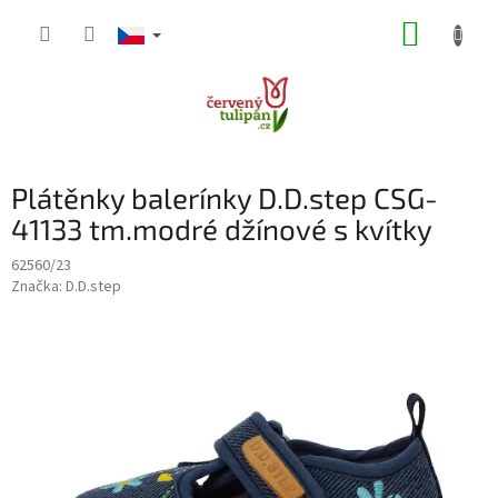
Přejít
NÁKUP
na
obsah
KOŠÍK
Plátěnky balerínky D.D.step CSG-
41133 tm.modré džínové s kvítky
62560/23
Značka:
D.D.step