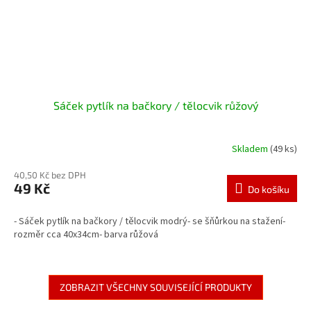
Sáček pytlík na bačkory / tělocvik růžový
Skladem
(49 ks)
40,50 Kč bez DPH
49 Kč
Do košíku
- Sáček pytlík na bačkory / tělocvik modrý- se šňůrkou na stažení-
rozměr cca 40x34cm- barva růžová
ZOBRAZIT VŠECHNY SOUVISEJÍCÍ PRODUKTY