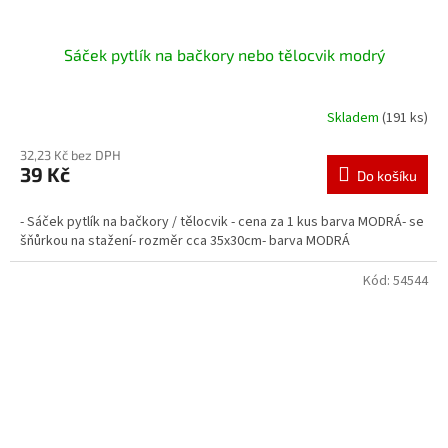
Sáček pytlík na bačkory nebo tělocvik modrý
Skladem
(191 ks)
32,23 Kč bez DPH
39 Kč
Do košíku
- Sáček pytlík na bačkory / tělocvik - cena za 1 kus barva MODRÁ- se
šňůrkou na stažení- rozměr cca 35x30cm- barva MODRÁ
Kód:
54544