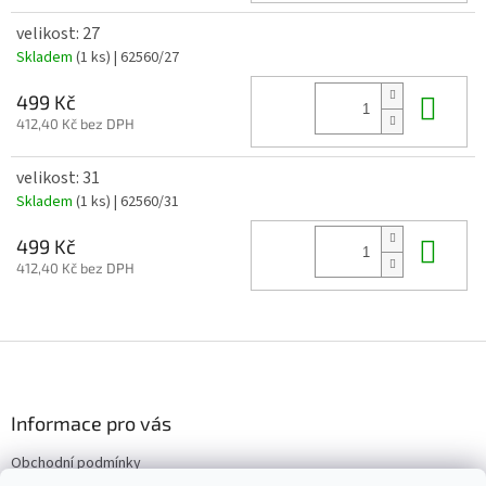
velikost: 27
Skladem
(1 ks)
| 62560/27
Do 
499 Kč
412,40 Kč bez DPH
velikost: 31
Skladem
(1 ks)
| 62560/31
Do 
499 Kč
412,40 Kč bez DPH
Z
á
p
a
Informace pro vás
t
Obchodní podmínky
í