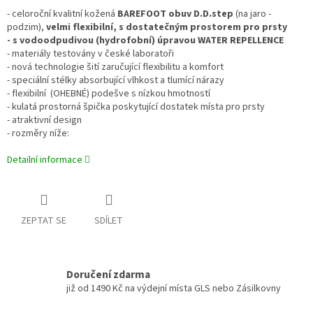
- celoroční kvalitní kožená
BAREFOOT obuv D.D.step
(na jaro -
podzim),
velmi flexibilní, s dostatečným prostorem pro prsty
- s vodoodpudivou (hydrofobní) úpravou WATER REPELLENCE
- materiály testovány v české laboratoři
- nová technologie šití zaručující flexibilitu a komfort
- speciální stélky absorbující vlhkost a tlumící nárazy
- flexibilní (OHEBNÉ) podešve s nízkou hmotností
- kulatá prostorná špička poskytující dostatek místa pro prsty
- atraktivní design
- rozměry níže:
Detailní informace
ZEPTAT SE
SDÍLET
Doručení zdarma
již od 1490 Kč na výdejní místa GLS nebo Zásilkovny