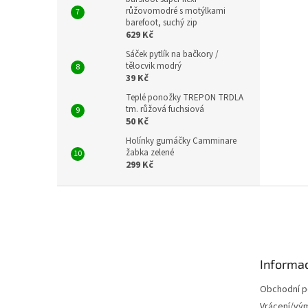
růžovomodré s motýlkami
barefoot, suchý zip
629 Kč
Sáček pytlík na bačkory /
tělocvik modrý
39 Kč
Teplé ponožky TREPON TRDLA
tm. růžová fuchsiová
50 Kč
Holínky gumáčky Camminare
žabka zelené
299 Kč
Z
á
p
a
t
Informac
í
Obchodní 
Vrácení/vý