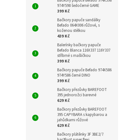
Bačkory papuče Befado 974X598
974Y598 šedočerné GAME
399 Kč
Bačkory papuče sandálky
Befado 064X006 růžové, s
koženou stélkou
439 Kč
Balerínky bačkory papuče
Befado Blanca 116X337 116Y337
stříbrné s mašličkou
399 Kč
Bačkory papuče Befado 974X586
974Y586 černé DINO
399 Kč
Bačkory přezůvky BAREFOOT
395 jednorožci barevné
629 Kč
Bačkory přezůvky BAREFOOT
395 CAPYBARA s kapybarou a
jahůdkami růžové
629 Kč
Bačkory plátěnky 3F 3BE2/7
bar3foot super flexi