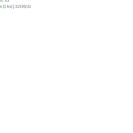
t: 21
em
(1 ks)
| 21530/21