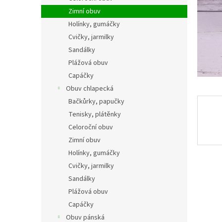
n
Zimní obuv
e
Holínky, gumáčky
l
Cvičky, jarmilky
Sandálky
Plážová obuv
Capáčky
Obuv chlapecká
Bačkůrky, papučky
Tenisky, plátěnky
Celoroční obuv
Zimní obuv
Holínky, gumáčky
Cvičky, jarmilky
Sandálky
Plážová obuv
Capáčky
Obuv pánská