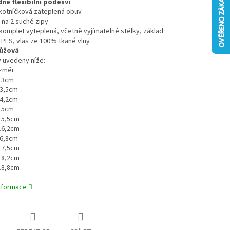
ě flexibilní podešví
 kotníčková zateplená obuv
í na 2 suché zipy
 komplet vyteplená, včetně vyjímatelné stélky, základ
PES, vlas ze 100% tkané vlny
růžová
 uvedeny níže:
ozměr:
 13cm
13,5cm
14,2cm
 15cm
 15,5cm
 16,2cm
16,8cm
 17,5cm
 18,2cm
 18,8cm
informace