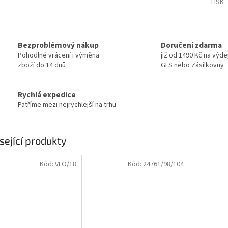
TISK
Bezproblémový nákup
Doručení zdarma
Pohodlné vrácení i výměna
již od 1490 Kč na výde
zboží do 14 dnů
GLS nebo Zásilkovny
Rychlá expedice
Patříme mezi nejrychlejší na trhu
sející produkty
Kód:
VLO/18
Kód:
24761/98/104