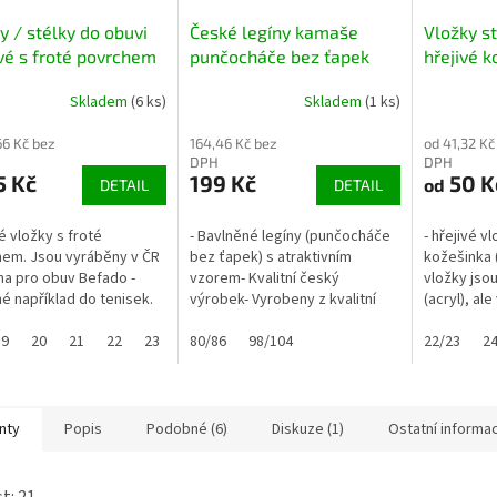
y / stélky do obuvi
České legíny kamaše
Vložky st
é s froté povrchem
punčocháče bez ťapek
hřejivé 
TREPON STRASIK
Skladem
(6 ks)
Skladem
(1 ks)
šedomodré pruhované
66 Kč bez
164,46 Kč bez
od 41,32 Kč
DPH
DPH
5 Kč
199 Kč
50 K
od
DETAIL
DETAIL
 vložky s froté
- Bavlněné legíny (punčocháče
- hřejivé v
em. Jsou vyráběny v ČR
bez ťapek) s atraktivním
kožešinka (
a pro obuv Befado -
vzorem- Kvalitní český
vložky jso
é například do tenisek.
výrobek- Vyrobeny z kvalitní
(acryl), al
žít i do jiné obuvi.Vložky
bavlněné příze- Pohodlné při
vlněné (ro
e potřeby zastřihnout -
19
20
21
22
23
24
nošení díky přidanému
80/86
25
98/104
37
41
42
43
44/45
zimní obuv
22/23
46/4
2
..
elastanu,...
holínek...
nty
Popis
Podobné (6)
Diskuze (1)
Ostatní informa