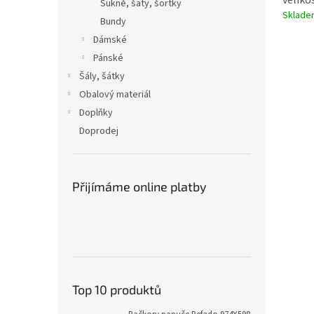
velikos
Sukně, šaty, šortky
Sklad
Bundy
Dámské
Pánské
Šály, šátky
Obalový materiál
Doplňky
Doprodej
Přijímáme online platby
Top 10 produktů