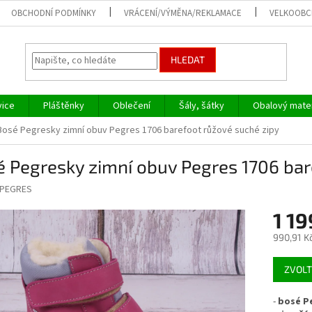
OBCHODNÍ PODMÍNKY
VRÁCENÍ/VÝMĚNA/REKLAMACE
VELKOOB
HLEDAT
vice
Pláštěnky
Oblečení
Šály, šátky
Obalový mater
Bosé Pegresky zimní obuv Pegres 1706 barefoot růžové suché zipy
 Pegresky zimní obuv Pegres 1706 bar
PEGRES
1 19
990,91 K
Měrná
ZVOLT
cena:
-
bosé P