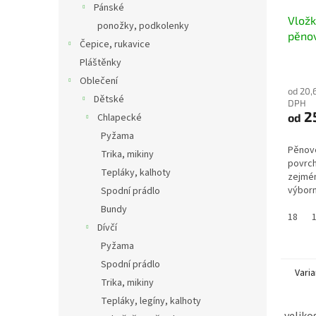
Pánské
Vložk
ponožky, podkolenky
pěnov
Čepice, rukavice
Pláštěnky
Oblečení
od 20,
Dětské
DPH
2
Chlapecké
od
Pyžama
Pěnové
Trika, mikiny
povrch
Tepláky, kalhoty
zejmén
výborn
Spodní prádlo
Lze vyu
Bundy
lze dl
18
Dívčí
pokud.
Pyžama
Spodní prádlo
Varia
Trika, mikiny
Tepláky, legíny, kalhoty