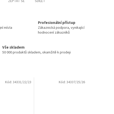
ZEPTAT SE
SDÍLET
Profesionální přístup
jní místa
Zákaznická podpora, vynikající
hodnocení zákazníků
Vše skladem
50 000 produktů skladem, okamžitě k prodeji
Kód:
34331/22/23
Kód:
34337/25/26