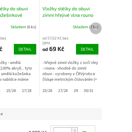
élky do obuvi
Vložky stélky do obuvi
kožešinkové
zimní hřejivé vlna rouno
Další
Skladem
(6 ks)
Skladem
(7 ks)
produkt
 bez
od 57,02 Kč bez
DPH
č
69 Kč
od
DETAIL
DETAIL
ložky - umělá
- hřejivé zimní vložky z ovčí vlny
100% akryl)... tyto
- rouna - vhodné do zimní
u umělá kožešinka
obuvi - vyrobeny v ČRVýrobce
e v nabídce máme
čísluje metrickým číslováním (=
uno)- vhodné do
zruba délka vložky) ...níže v
i nebo třeba do
7
4
25/26
48
27/28
29
tabulce uvádíme...
25/26
30/31
27/28
32
33/34
29
30/31
35/36
32
37
33/34
38
39/4
35
ce