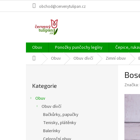
Přejít
obchod@cervenytulipan.cz
na
obsah
Obuv
Ponožky punčochy legíny
Čepice, ruka
Domů
Obuv
Obuv dívčí
Zimní obuv
P
Bosé
o
Přeskočit
s
Značka:
Kategorie
kategorie
t
r
Obuv
a
Obuv dívčí
n
Bačkůrky, papučky
n
í
Tenisky, plátěnky
p
Balerínky
a
Celoroční obuv