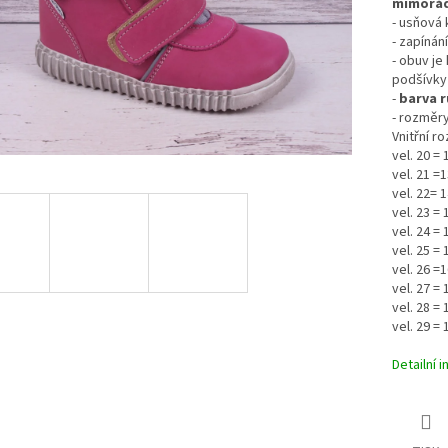
mimořádn
- usňová
- zapínán
- obuv je
podšívky 
-
barva 
-
rozměry
Vnitřní r
vel. 20 =
vel. 21 =
vel. 22= 
vel. 23 =
vel. 24 =
vel. 25 =
vel. 26 =
vel. 27 =
vel. 28 =
vel. 29 =
Detailní 