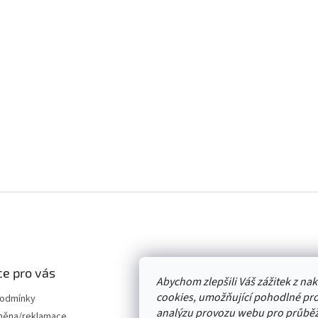
e pro vás
Abychom zlepšili Váš zážitek z n
cookies, umožňující pohodlné pro
podmínky
analýzu provozu webu pro průběž
měna/reklamace