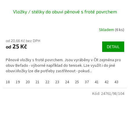
Vložky / stélky do obuvi pěnové s froté povrchem
Skladem
(6 ks)
od 20,66 Kč bez DPH
25 Kč
od
DETAIL
Pěnové vložky s froté povrchem. Jsou vyráběny v ČR zejména pro
obuv Befado - výborné například do tenisek. Lze využít i do jiné
obuvi.Vložky lze dle potřeby zastřihnout - pokud...
18
19
20
21
22
23
24
25
37
41
42
43
44/
Kód:
24761/98/104