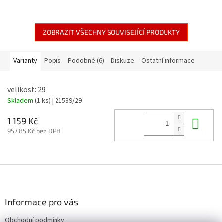
ZOBRAZIT VŠECHNY SOUVISEJÍCÍ PRODUKTY
Varianty
Popis
Podobné (6)
Diskuze
Ostatní informace
velikost: 29
Skladem
(1 ks)
| 21539/29
Do 
1 159 Kč
957,85 Kč bez DPH
Z
á
p
a
Informace pro vás
t
Obchodní podmínky