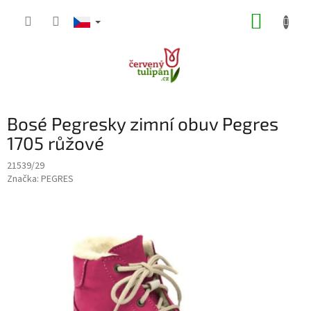
Přejít
NÁKUP
na
obsah
KOŠÍK
Bosé Pegresky zimní obuv Pegres
1705 růžové
21539/29
Značka:
PEGRES