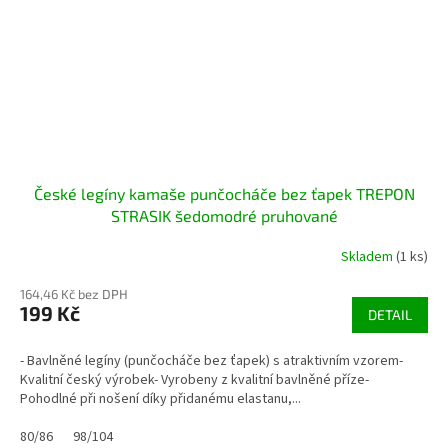
České legíny kamaše punčocháče bez ťapek TREPON
STRASIK šedomodré pruhované
Skladem
(1 ks)
164,46 Kč bez DPH
199 Kč
DETAIL
- Bavlněné legíny (punčocháče bez ťapek) s atraktivním vzorem-
Kvalitní český výrobek- Vyrobeny z kvalitní bavlněné příze-
Pohodlné při nošení díky přidanému elastanu,...
80/86
98/104