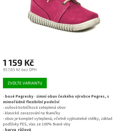
1 159 Kč
957,85 Kč bez DPH
Měrná
ZVOLTE VARIANTU
cena:
-
bosé Pegresky
-
zimní obuv českého výrobce Pegres, s
mimořádně flexibilní podešví
- usňová kotníčková zateplená obuv
- klasické zavazování na tkaničky
- obuv je komplet vyteplená, včetně vyjímatelné stélky, základ
podšívky PES, vlas ze 100% tkané vlny
-
barva růžová