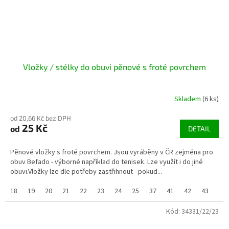
Vložky / stélky do obuvi pěnové s froté povrchem
Skladem
(6 ks)
od 20,66 Kč bez DPH
25 Kč
od
DETAIL
Pěnové vložky s froté povrchem. Jsou vyráběny v ČR zejména pro
obuv Befado - výborné například do tenisek. Lze využít i do jiné
obuvi.Vložky lze dle potřeby zastřihnout - pokud...
18
19
20
21
22
23
24
25
37
41
42
43
44/
Kód:
34331/22/23