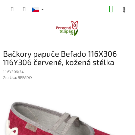
Přejít
NÁKUP
na
obsah
KOŠÍK
Bačkory papuče Befado 116X306
116Y306 červené, kožená stélka
116Y306/34
Značka:
BEFADO