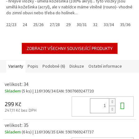
- hřejivé vložky - umělá kožešinka (100% akryl)... tyto vložky jsou
umělá kožešinka (acryl), ale v nabídce máme vlněné (rouno)- vhodné
do zimní obuvi nebo třeba do holínek...
22/23
24
25/26
27/28
29
30/31
32
33/34
35/36
3
ZOBRAZIT VŠECHNY SOUVISEJÍCÍ PRODUKTY
Varianty
Popis
Podobné (6)
Diskuze
Ostatní informace
velikost: 34
Skladem
(5 ks)
| 116Y306/34
EAN:
5907669247720
Do 
299 Kč
247,11 Kč bez DPH
velikost: 35
Skladem
(6 ks)
| 116Y306/35
EAN:
5907669247737