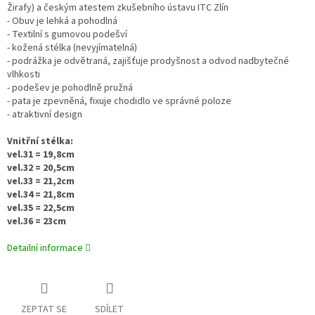
Žirafy) a českým atestem zkušebního ústavu ITC Zlín
- Obuv je lehká a pohodlná
- Textilní s gumovou podešví
- kožená stélka (nevyjímatelná)
- podrážka je odvětraná, zajišťuje prodyšnost a odvod nadbytečné
vlhkosti
- podešev je pohodlně pružná
- pata je zpevněná, fixuje chodidlo ve správné poloze
- atraktivní design
Vnitřní stélka:
vel.31 = 19,8cm
vel.32 = 20,5cm
vel.33 = 21,2cm
vel.34 = 21,8cm
vel.35 = 22,5cm
vel.36 = 23cm
Detailní informace
ZEPTAT SE
SDÍLET