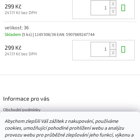
Do 
299 Kč
247,11 Kč bez DPH
velikost: 36
Skladem
(5 ks)
| 116Y306/36
EAN:
5907669247744
Do 
299 Kč
247,11 Kč bez DPH
Z
á
p
a
Informace pro vás
t
Obchodní podmínky
í
Vrácení/výměna/reklamace
Abychom zlepšili Váš zážitek z nakupování, používáme
Velkoobchod
cookies, umožňující pohodlné prohlížení webu a analýzu
provozu webu pro průběžné zlepšování jeho funkcí, výkonu a