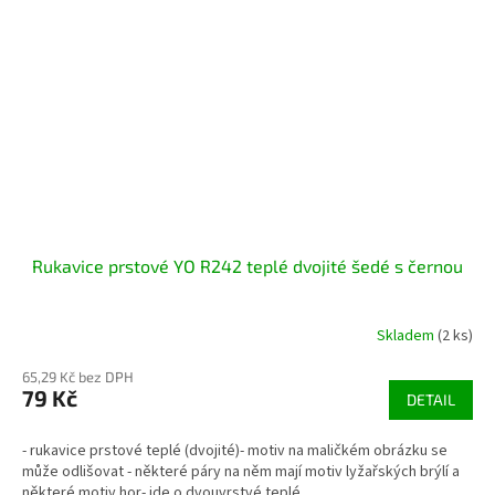
Rukavice prstové YO R242 teplé dvojité šedé s černou
Skladem
(2 ks)
65,29 Kč bez DPH
79 Kč
DETAIL
- rukavice prstové teplé (dvojité)- motiv na maličkém obrázku se
může odlišovat - některé páry na něm mají motiv lyžařských brýlí a
některé motiv hor- jde o dvouvrstvé teplé...