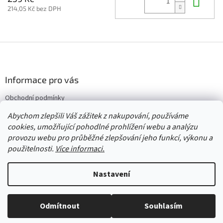
Do 
214,05 Kč bez DPH
Z
á
p
a
Informace pro vás
t
Obchodní podmínky
í
Vrácení/výměna/reklamace
Abychom zlepšili Váš zážitek z nakupování, používáme
Velkoobchod
cookies, umožňující pohodlné prohlížení webu a analýzu
provozu webu pro průběžné zlepšování jeho funkcí, výkonu a
použitelnosti.
Více informaci.
Vytvořil Shoptet
Nastavení
Copyright 2026
Červený Tulipán
. Všechna práva vyhrazena.
Upravit
Odmítnout
Souhlasím
nastavení cookies
Vše skladem, zboží odesíláme každý pracovní den.