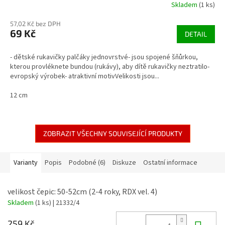
Skladem
(1 ks)
57,02 Kč bez DPH
69 Kč
DETAIL
- dětské rukavičky palčáky jednovrstvé- jsou spojené šňůrkou,
kterou provléknete bundou (rukávy), aby dítě rukavičky neztratilo-
evropský výrobek- atraktivní motivVelikosti jsou...
12 cm
ZOBRAZIT VŠECHNY SOUVISEJÍCÍ PRODUKTY
Varianty
Popis
Podobné (6)
Diskuze
Ostatní informace
velikost čepic: 50-52cm (2-4 roky, RDX vel. 4)
Skladem
(1 ks)
| 21332/4
259 Kč