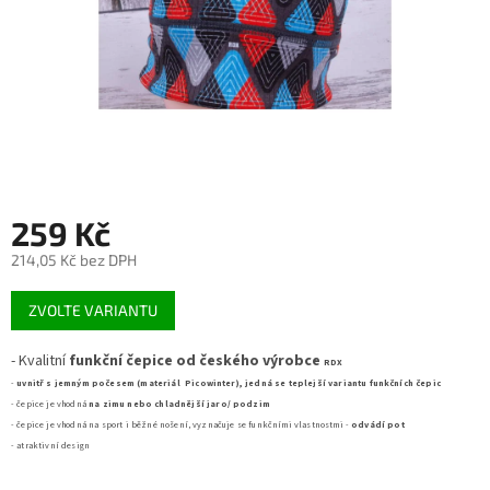
259 Kč
214,05 Kč bez DPH
Měrná
ZVOLTE VARIANTU
cena:
- Kvalitní
funkční čepice od českého výrobce
RDX
-
uvnitř s jemným počesem (materiál Picowinter), jedná se teplejší variantu funkčních čepic
- čepice je vhodná
na zimu nebo
chladnější
jaro/ podzim
- čepice je vhodná na sport i běžné nošení, vyznačuje se funkčními vlastnostmi -
odvádí pot
- atraktivní design