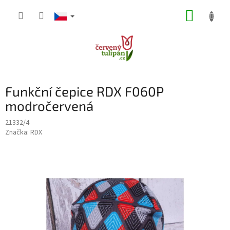
Přejít
NÁKUP
na
obsah
KOŠÍK
Funkční čepice RDX F060P
modročervená
21332/4
Značka:
RDX