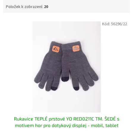
Položek k zobrazení:
20
V
Kód:
56296/22
ý
p
i
s
p
r
o
d
u
k
t
ů
Rukavice TEPLÉ prstové YO RED0211C TM. ŠEDÉ s
motivem hor pro dotykový displej - mobil, tablet