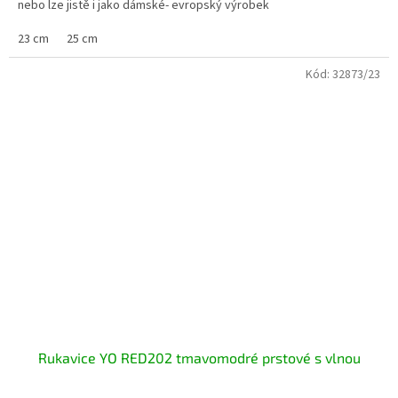
nebo lze jistě i jako dámské- evropský výrobek
23 cm
25 cm
Kód:
32873/23
Rukavice YO RED202 tmavomodré prstové s vlnou