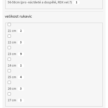
56-58cm (pro -náctileté a dospělé, RDX vel.7)
1
velikost rukavic
21 cm
2
22 cm
3
23 cm
9
24 cm
2
25 cm
4
26 cm
3
27 cm
1