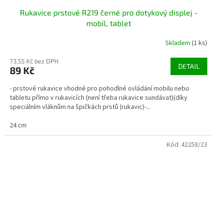
Rukavice prstové R219 černé pro dotykový displej -
mobil, tablet
Skladem
(1 ks)
73,55 Kč bez DPH
DETAIL
89 Kč
- prstové rukavice vhodné pro pohodlné ovládání mobilu nebo
tabletu přímo v rukavicích (není třeba rukavice sundávat)(díky
speciálním vláknům na špičkách prstů (rukavic)-...
24 cm
Kód:
42258/23