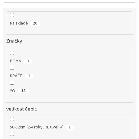
u
k
t
Na skladě
20
ů
Značky
BOMA
1
DRÁČE
1
YO
18
velikost čepic
50-52cm (2-4 roky, RDX vel. 4)
1