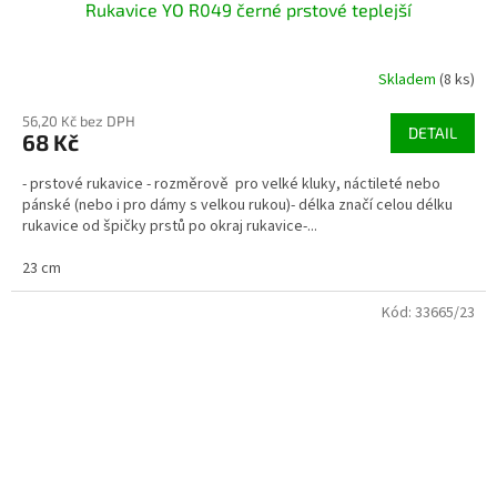
Rukavice YO R049 černé prstové teplejší
Skladem
(8 ks)
56,20 Kč bez DPH
DETAIL
68 Kč
- prstové rukavice - rozměrově pro velké kluky, náctileté nebo
pánské (nebo i pro dámy s velkou rukou)- délka značí celou délku
rukavice od špičky prstů po okraj rukavice-...
23 cm
Kód:
33665/23