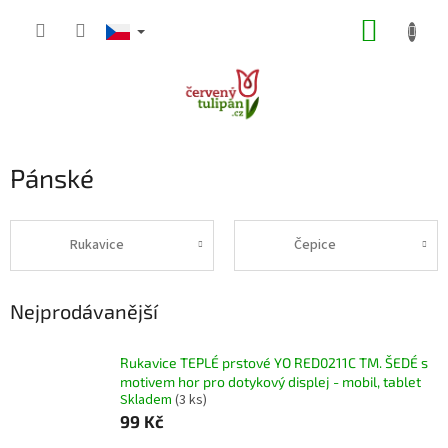
Přejít
NÁKUP
na
obsah
KOŠÍK
Pánské
Rukavice
Čepice
Nejprodávanější
Rukavice TEPLÉ prstové YO RED0211C TM. ŠEDÉ s
motivem hor pro dotykový displej - mobil, tablet
Skladem
(3 ks)
99 Kč