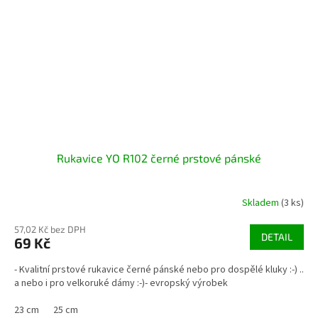
Rukavice YO R102 černé prstové pánské
Skladem
(3 ks)
57,02 Kč bez DPH
DETAIL
69 Kč
- Kvalitní prstové rukavice černé pánské nebo pro dospělé kluky :-) ..
a nebo i pro velkoruké dámy :-)- evropský výrobek
23 cm
25 cm