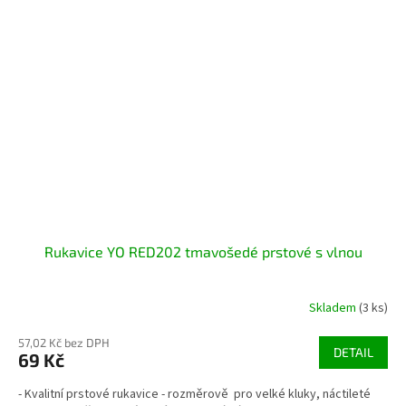
Rukavice YO RED202 tmavošedé prstové s vlnou
Skladem
(3 ks)
57,02 Kč bez DPH
DETAIL
69 Kč
- Kvalitní prstové rukavice - rozměrově pro velké kluky, náctileté