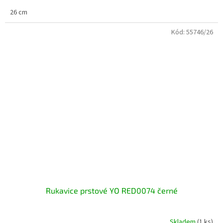
26 cm
Kód:
55746/26
Rukavice prstové YO RED0074 černé
Skladem
(1 ks)