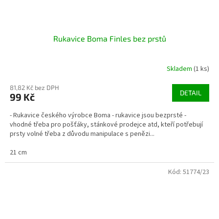
Rukavice Boma Finles bez prstů
Skladem
(1 ks)
81,82 Kč bez DPH
DETAIL
99 Kč
- Rukavice českého výrobce Boma - rukavice jsou bezprsté -
vhodné třeba pro pošťáky, stánkové prodejce atd, kteří potřebují
prsty volné třeba z důvodu manipulace s penězi...
21 cm
Kód:
51774/23