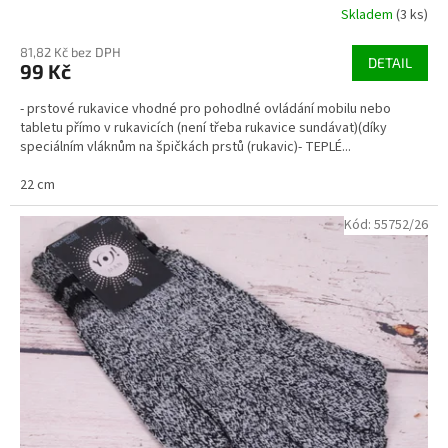
Skladem
(3 ks)
81,82 Kč bez DPH
DETAIL
99 Kč
- prstové rukavice vhodné pro pohodlné ovládání mobilu nebo
tabletu přímo v rukavicích (není třeba rukavice sundávat)(díky
speciálním vláknům na špičkách prstů (rukavic)- TEPLÉ...
22 cm
Kód:
55752/26