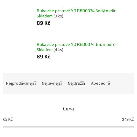
Rukavice prstové YO RED0074 šedý melír
Skladem
(3 ks)
89 Kč
Rukavice prstové YO RED0074 tm. modré
Skladem
(4 ks)
89 Kč
Ř
a
Nejprodávanější
Nejlevnější
Nejdražší
Abecedně
z
e
n
Cena
í
p
65
Kč
249
Kč
r
o
d