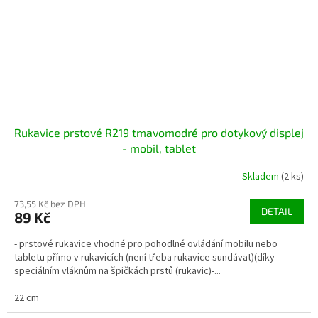
Rukavice prstové R219 tmavomodré pro dotykový displej
- mobil, tablet
Skladem
(2 ks)
73,55 Kč bez DPH
DETAIL
89 Kč
- prstové rukavice vhodné pro pohodlné ovládání mobilu nebo
tabletu přímo v rukavicích (není třeba rukavice sundávat)(díky
speciálním vláknům na špičkách prstů (rukavic)-...
22 cm