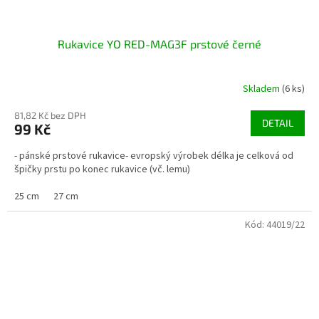
Rukavice YO RED-MAG3F prstové černé
Skladem
(6 ks)
81,82 Kč bez DPH
DETAIL
99 Kč
- pánské prstové rukavice- evropský výrobek délka je celková od
špičky prstu po konec rukavice (vč. lemu)
25 cm
27 cm
Kód:
44019/22