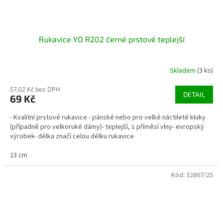
Rukavice YO R202 černé prstové teplejší
Skladem
(3 ks)
57,02 Kč bez DPH
DETAIL
69 Kč
- Kvalitní prstové rukavice - pánské nebo pro velké náctileté kluky
(případně pro velkoruké dámy)- teplejší, s příměsí vlny- evropský
výrobek- délka značí celou délku rukavice
23 cm
Kód:
32867/25