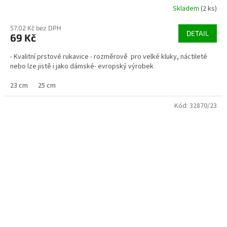
Skladem
(2 ks)
57,02 Kč bez DPH
DETAIL
69 Kč
- Kvalitní prstové rukavice - rozměrově pro velké kluky, náctileté
nebo lze jistě i jako dámské- evropský výrobek
23 cm
25 cm
Kód:
32870/23