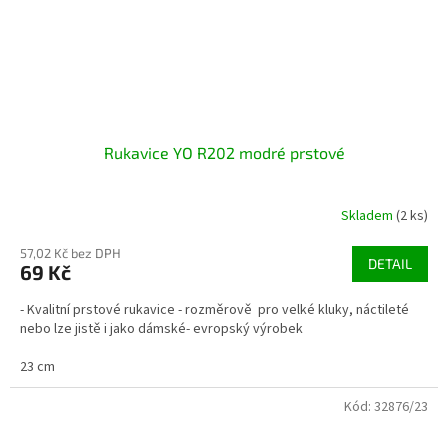
Rukavice YO R202 modré prstové
Skladem
(2 ks)
57,02 Kč bez DPH
DETAIL
69 Kč
- Kvalitní prstové rukavice - rozměrově pro velké kluky, náctileté
nebo lze jistě i jako dámské- evropský výrobek
23 cm
Kód:
32876/23