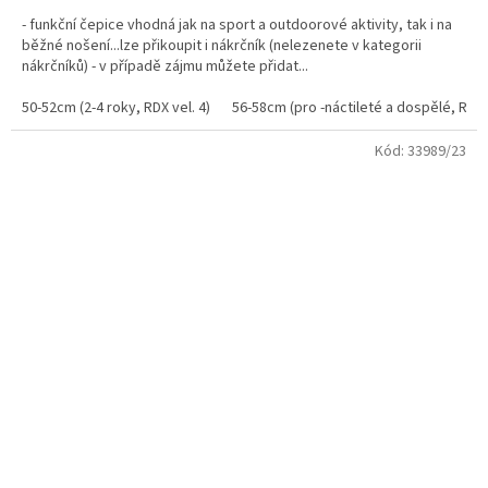
- funkční čepice vhodná jak na sport a outdoorové aktivity, tak i na
běžné nošení...lze přikoupit i nákrčník (nelezenete v kategorii
nákrčníků) - v případě zájmu můžete přidat...
50-52cm (2-4 roky, RDX vel. 4)
56-58cm (pro -náctileté a dospělé, RDX 
Kód:
33989/23