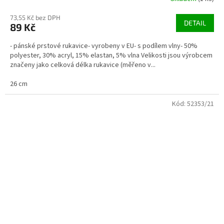
73,55 Kč bez DPH
DETAIL
89 Kč
- pánské prstové rukavice- vyrobeny v EU- s podílem vlny- 50%
polyester, 30% acryl, 15% elastan, 5% vlna Velikosti jsou výrobcem
značeny jako celková délka rukavice (měřeno v...
26 cm
Kód:
52353/21