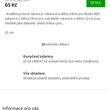
DETAIL
65 Kč
- Kvalitní prstové rukavice- rukavice o délce 16cm pro školní děti-
rukavice o délce 18cm pro -náctileté- rukavice o délce 21cm jsou
vhodné jako dámské (nebo třeba i pro...
21 cm
20
položek celkem
O
v
l
Doručení zdarma
á
již od 1490 Kč na výdejní místa GLS nebo Zásilkovny
d
a
Vše skladem
c
50 000 produktů skladem, okamžitě k prodeji
í
p
r
Z
v
á
k
p
y
v
a
Informace pro vás