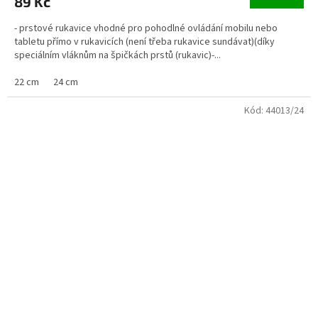
89 Kč
- prstové rukavice vhodné pro pohodlné ovládání mobilu nebo
tabletu přímo v rukavicích (není třeba rukavice sundávat)(díky
speciálním vláknům na špičkách prstů (rukavic)-...
22 cm
24 cm
Kód:
44013/24