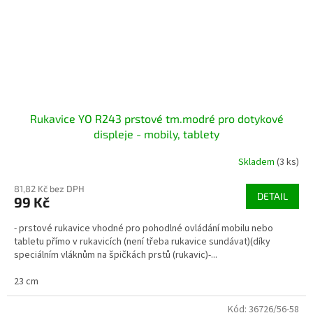
Rukavice YO R243 prstové tm.modré pro dotykové
displeje - mobily, tablety
Skladem
(3 ks)
81,82 Kč bez DPH
DETAIL
99 Kč
- prstové rukavice vhodné pro pohodlné ovládání mobilu nebo
tabletu přímo v rukavicích (není třeba rukavice sundávat)(díky
speciálním vláknům na špičkách prstů (rukavic)-...
23 cm
Kód:
36726/56-58