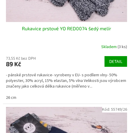
Rukavice prstové YO RED0074 šedý melír
Skladem
(3 ks)
73,55 Kč bez DPH
DETAIL
89 Kč
- pánské prstové rukavice- vyrobeny v EU- s podílem vlny- 50%
polyester, 30% acryl, 15% elastan, 5% vlna Velikosti jsou výrobcem
značeny jako celková délka rukavice (měřeno v...
26 cm
Kód:
55749/26