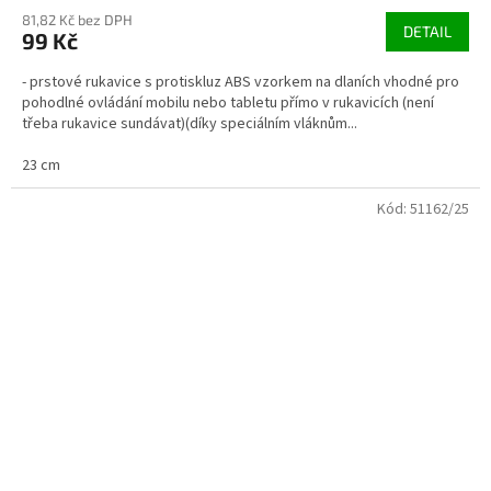
81,82 Kč bez DPH
DETAIL
99 Kč
- prstové rukavice s protiskluz ABS vzorkem na dlaních vhodné pro
pohodlné ovládání mobilu nebo tabletu přímo v rukavicích (není
třeba rukavice sundávat)(díky speciálním vláknům...
23 cm
Kód:
51162/25