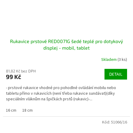
Rukavice prstové RED0071G šedé teplé pro dotykový
displej - mobil, tablet
Skladem
(3 ks)
81,82 Kč bez DPH
DETAIL
99 Kč
- prstové rukavice vhodné pro pohodlné ovládání mobilu nebo
tabletu přímo v rukavicích (není třeba rukavice sundávat)(díky
speciálním vláknům na špičkách prstů (rukavic)-...
16 cm
18 cm
Kód:
51066/16