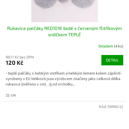
Rukavice palčáky RED101K šedé s červeným flitříkovým
srdíčkem TEPLÉ
Skladem
(4 ks)
99,17 Kč bez DPH
DETAIL
120 Kč
- teplé palčáky s hebkým vnitřkem a hebkým lemem kolem zápěstí-
vyrobeny v EU Velikosti jsou výrobcem značeny jako celková délka
rukavice (měřeno v cm) ...tj.od vrcholku...
21 cm
Kód:
56943/21