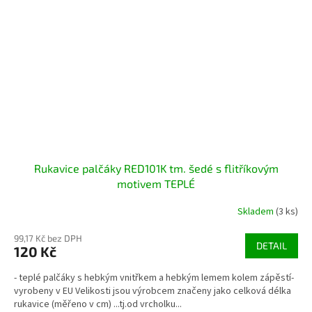
Rukavice palčáky RED101K tm. šedé s flitříkovým
motivem TEPLÉ
Skladem
(3 ks)
99,17 Kč bez DPH
DETAIL
120 Kč
- teplé palčáky s hebkým vnitřkem a hebkým lemem kolem zápěstí-
vyrobeny v EU Velikosti jsou výrobcem značeny jako celková délka
rukavice (měřeno v cm) ...tj.od vrcholku...