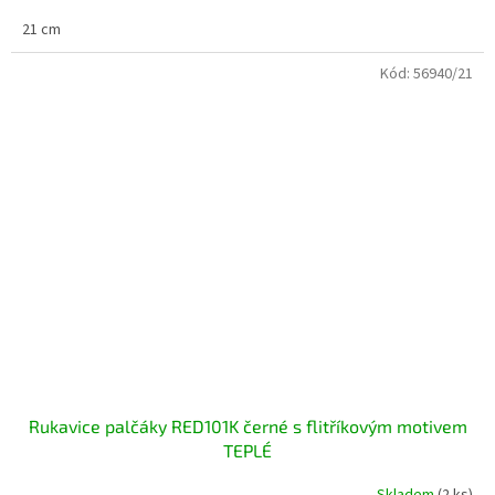
21 cm
Kód:
56940/21
Rukavice palčáky RED101K černé s flitříkovým motivem
TEPLÉ