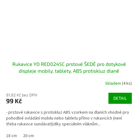
Rukavice YO RED0245C prstové ŠEDÉ pro dotykové
displeje mobily, tablety, ABS protiskluz dlaně
Skladem
(4 ks)
81,82 Kč bez DPH
DETAIL
99 Kč
- prstové rukavice s protiskluz ABS vzorkem na dlaních vhodné pro
pohodlné ovládání mobilu nebo tabletu přímo v rukavicích (není
třeba rukavice sundávat)(díky speciálním vláknům...
18 cm
20 cm