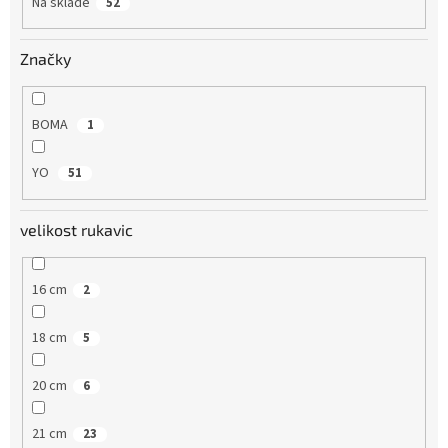
Na skladě
52
ů
Značky
BOMA
1
YO
51
velikost rukavic
16 cm
2
18 cm
5
20 cm
6
21 cm
23