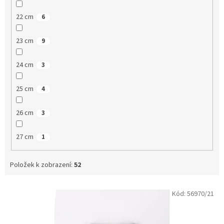
22 cm
6
23 cm
9
24 cm
3
25 cm
4
26 cm
3
27 cm
1
Položek k zobrazení:
52
V
Kód:
56970/21
ý
p
i