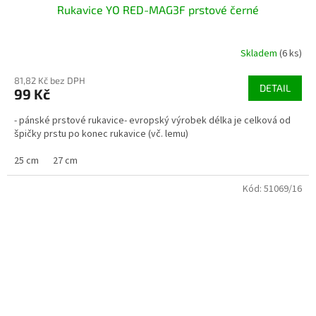
Rukavice YO RED-MAG3F prstové černé
Skladem
(6 ks)
81,82 Kč bez DPH
DETAIL
99 Kč
- pánské prstové rukavice- evropský výrobek délka je celková od
špičky prstu po konec rukavice (vč. lemu)
25 cm
27 cm
Kód:
51069/16