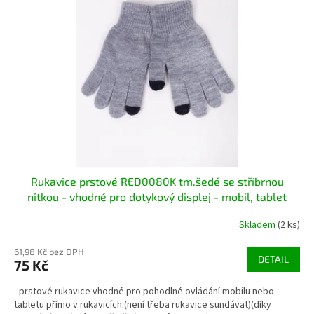
s
p
r
o
d
u
k
t
ů
Rukavice prstové RED0080K tm.šedé se stříbrnou
nitkou - vhodné pro dotykový displej - mobil, tablet
Skladem
(2 ks)
61,98 Kč bez DPH
DETAIL
75 Kč
- prstové rukavice vhodné pro pohodlné ovládání mobilu nebo
tabletu přímo v rukavicích (není třeba rukavice sundávat)(díky