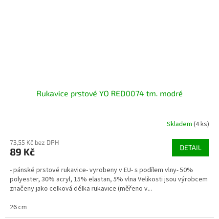
Rukavice prstové YO RED0074 tm. modré
Skladem
(4 ks)
73,55 Kč bez DPH
DETAIL
89 Kč
- pánské prstové rukavice- vyrobeny v EU- s podílem vlny- 50%
polyester, 30% acryl, 15% elastan, 5% vlna Velikosti jsou výrobcem
značeny jako celková délka rukavice (měřeno v...
26 cm