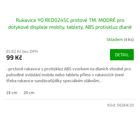
Rukavice YO RED0245C prstové TM. MODRÉ pro
dotykové displeje mobily, tablety, ABS protiskluz dlaně
Skladem
(4 ks)
81,82 Kč bez DPH
DETAIL
99 Kč
- prstové rukavice s protiskluz ABS vzorkem na dlaních vhodné pro
pohodlné ovládání mobilu nebo tabletu přímo v rukavicích (není
třeba rukavice sundávat)(díky speciálním vláknům...
18 cm
20 cm
Kód:
56284/20