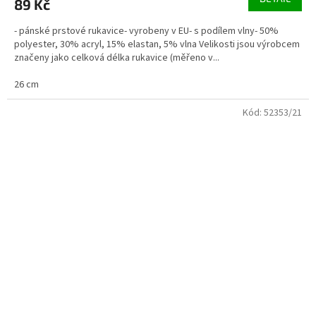
89 Kč
- pánské prstové rukavice- vyrobeny v EU- s podílem vlny- 50%
polyester, 30% acryl, 15% elastan, 5% vlna Velikosti jsou výrobcem
značeny jako celková délka rukavice (měřeno v...
26 cm
Kód:
52353/21