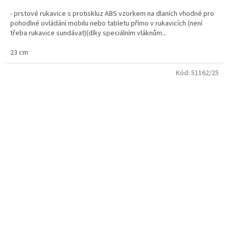
- prstové rukavice s protiskluz ABS vzorkem na dlaních vhodné pro
pohodlné ovládání mobilu nebo tabletu přímo v rukavicích (není
třeba rukavice sundávat)(díky speciálním vláknům...
23 cm
Kód:
51162/25