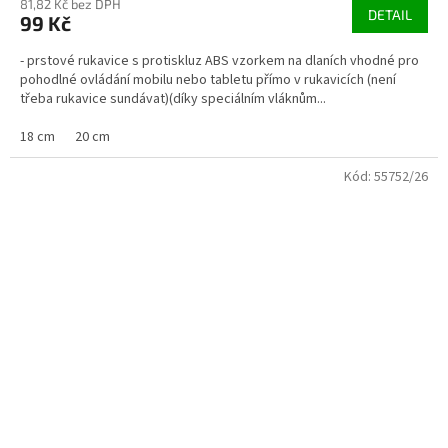
81,82 Kč bez DPH
DETAIL
99 Kč
- prstové rukavice s protiskluz ABS vzorkem na dlaních vhodné pro
pohodlné ovládání mobilu nebo tabletu přímo v rukavicích (není
třeba rukavice sundávat)(díky speciálním vláknům...
18 cm
20 cm
Kód:
55752/26