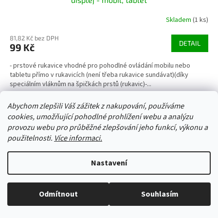
Skladem
(1 ks)
81,82 Kč bez DPH
DETAIL
99 Kč
- prstové rukavice vhodné pro pohodlné ovládání mobilu nebo
tabletu přímo v rukavicích (není třeba rukavice sundávat)(díky
speciálním vláknům na špičkách prstů (rukavic)-...
18 cm
20 cm
Abychom zlepšili Váš zážitek z nakupování, používáme
cookies, umožňující pohodlné prohlížení webu a analýzu
Kód:
51057/20
provozu webu pro průběžné zlepšování jeho funkcí, výkonu a
použitelnosti.
Více informaci.
Nastavení
Odmítnout
Souhlasím
Vše skladem, zboží odesíláme každý pracovní den.