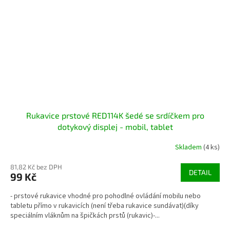
Rukavice prstové RED114K šedé se srdíčkem pro
dotykový displej - mobil, tablet
Skladem
(4 ks)
81,82 Kč bez DPH
DETAIL
99 Kč
- prstové rukavice vhodné pro pohodlné ovládání mobilu nebo
tabletu přímo v rukavicích (není třeba rukavice sundávat)(díky
speciálním vláknům na špičkách prstů (rukavic)-...