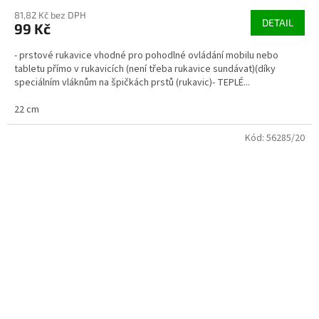
81,82 Kč bez DPH
DETAIL
99 Kč
- prstové rukavice vhodné pro pohodlné ovládání mobilu nebo
tabletu přímo v rukavicích (není třeba rukavice sundávat)(díky
speciálním vláknům na špičkách prstů (rukavic)- TEPLÉ...
22 cm
Kód:
56285/20