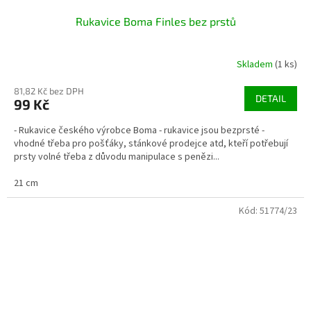
Rukavice Boma Finles bez prstů
Skladem
(1 ks)
81,82 Kč bez DPH
DETAIL
99 Kč
- Rukavice českého výrobce Boma - rukavice jsou bezprsté -
vhodné třeba pro pošťáky, stánkové prodejce atd, kteří potřebují
prsty volné třeba z důvodu manipulace s penězi...
21 cm
Kód:
51774/23