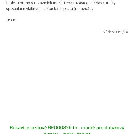
tabletu přímo v rukavicích (není třeba rukavice sundávat)(díky
speciálním vláknům na špičkách prstů (rukavic)-...
16 cm
Kód:
51060/18
Rukavice prstové RED0085K tm. modré pro dotykový
displej - mobil, tablet