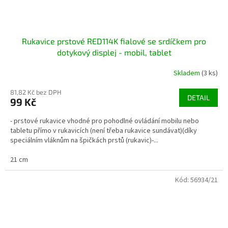
Rukavice prstové RED114K fialové se srdíčkem pro
dotykový displej - mobil, tablet
Skladem
(3 ks)
81,82 Kč bez DPH
DETAIL
99 Kč
- prstové rukavice vhodné pro pohodlné ovládání mobilu nebo
tabletu přímo v rukavicích (není třeba rukavice sundávat)(díky
speciálním vláknům na špičkách prstů (rukavic)-...
21 cm
Kód:
56934/21