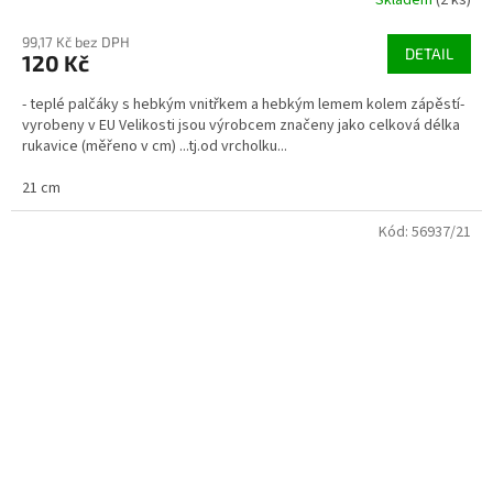
Skladem
(2 ks)
99,17 Kč bez DPH
DETAIL
120 Kč
- teplé palčáky s hebkým vnitřkem a hebkým lemem kolem zápěstí-
vyrobeny v EU Velikosti jsou výrobcem značeny jako celková délka
rukavice (měřeno v cm) ...tj.od vrcholku...
21 cm
Kód:
56937/21