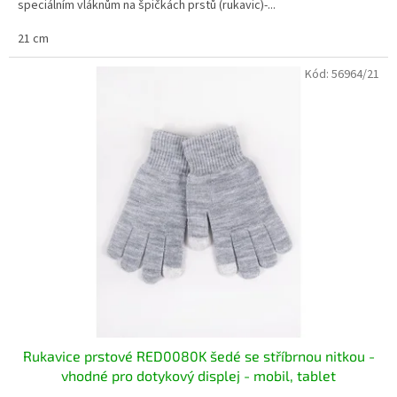
speciálním vláknům na špičkách prstů (rukavic)-...
21 cm
Kód:
56964/21
Rukavice prstové RED0080K šedé se stříbrnou nitkou -
vhodné pro dotykový displej - mobil, tablet