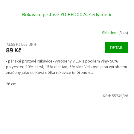
Rukavice prstové YO RED0074 šedý melír
Skladem
(3 ks)
73,55 Kč bez DPH
DETAIL
89 Kč
- pánské prstové rukavice- vyrobeny v EU- s podílem vlny- 50%
polyester, 30% acryl, 15% elastan, 5% vlna Velikosti jsou výrobcem
značeny jako celková délka rukavice (měřeno v...
26 cm
Kód:
55749/26