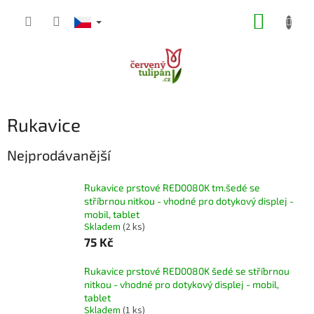
Přejít
NÁKUP
na
obsah
KOŠÍK
Rukavice
Nejprodávanější
Rukavice prstové RED0080K tm.šedé se
stříbrnou nitkou - vhodné pro dotykový displej -
mobil, tablet
Skladem
(2 ks)
75 Kč
Rukavice prstové RED0080K šedé se stříbrnou
nitkou - vhodné pro dotykový displej - mobil,
tablet
Skladem
(1 ks)