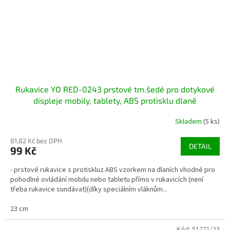
Rukavice YO RED-0243 prstové tm.šedé pro dotykové
displeje mobily, tablety, ABS protisklu dlaně
Skladem
(5 ks)
81,82 Kč bez DPH
DETAIL
99 Kč
- prstové rukavice s protiskluz ABS vzorkem na dlaních vhodné pro
pohodlné ovládání mobilu nebo tabletu přímo v rukavicích (není
třeba rukavice sundávat)(díky speciálním vláknům...
23 cm
Kód:
51771/23