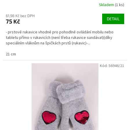
Skladem
(1 ks)
61,98 Kč bez DPH
DETAIL
75 Kč
- prstové rukavice vhodné pro pohodlné ovládání mobilu nebo
tabletu přímo v rukavicích (není třeba rukavice sundávat)(díky
speciálním vláknům na špičkách prstů (rukavic)-...
21 cm
Kód:
56946/21