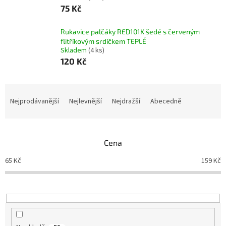
75 Kč
Rukavice palčáky RED101K šedé s červeným
flitříkovým srdíčkem TEPLÉ
Skladem
(4 ks)
120 Kč
Ř
a
Nejprodávanější
Nejlevnější
Nejdražší
Abecedně
z
e
n
Cena
í
p
65
Kč
159
Kč
r
o
d
u
k
t