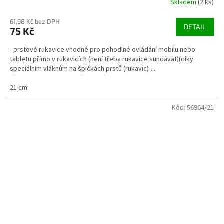
Skladem
(2 ks)
61,98 Kč bez DPH
DETAIL
75 Kč
- prstové rukavice vhodné pro pohodlné ovládání mobilu nebo
tabletu přímo v rukavicích (není třeba rukavice sundávat)(díky
speciálním vláknům na špičkách prstů (rukavic)-...
21 cm
Kód:
56964/21