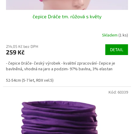
čepice Dráče tm. růžová s květy
Skladem
(1 ks)
214,05 Kč bez DPH
DETAIL
259 Kč
- čepice Dráče- český výrobek - kvalitní zpracování- čepice je
bavlněná, vhodná na jaro a podzim- 97% bavlna, 3% elastan
52-54cm (5-7 let, RDX vel.5)
Kód:
60339