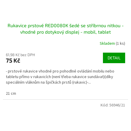
Rukavice prstové RED0080K šedé se stříbrnou nitkou -
vhodné pro dotykový displej - mobil, tablet
Skladem
(1 ks)
61,98 Kč bez DPH
DETAIL
75 Kč
- prstové rukavice vhodné pro pohodlné ovládání mobilu nebo
tabletu přímo v rukavicích (není třeba rukavice sundávat)(díky
speciálním vláknům na špičkách prstů (rukavic)-...
21 cm
Kód:
56946/21