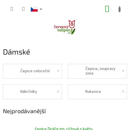
Přejít
NÁKUP
na
obsah
KOŠÍK
Dámské
Čepice, soupravy
Čepice celoroční
zima
Nákrčníky
Rukavice
Nejprodávanější
čepice Dráče tm. růžová s květy