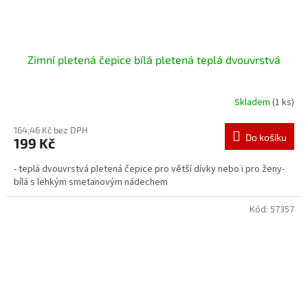
Zimní pletená čepice bílá pletená teplá dvouvrstvá
Skladem
(1 ks)
164,46 Kč bez DPH
Do košíku
199 Kč
- teplá dvouvrstvá pletená čepice pro větší dívky nebo i pro ženy-
bílá s lehkým smetanovým nádechem
Kód:
57357