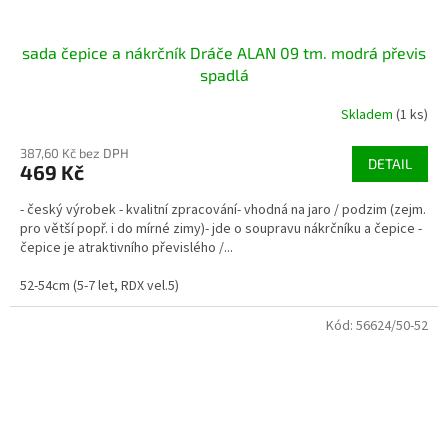
sada čepice a nákrčník Dráče ALAN 09 tm. modrá převis
spadlá
Skladem
(1 ks)
387,60 Kč bez DPH
DETAIL
469 Kč
- český výrobek - kvalitní zpracování- vhodná na jaro / podzim (zejm.
pro větší popř. i do mírné zimy)- jde o soupravu nákrčníku a čepice -
čepice je atraktivního převislého /...
52-54cm (5-7 let, RDX vel.5)
Kód:
56624/50-52