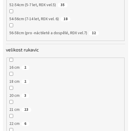
52-54cm (5-7 let, RDX vel.5)
35
54-56cm (7-14 let, RDX vel. 6)
18
56-58cm (pro -náctileté a dospělé, RDX vel.7)
12
velikost rukavic
16 cm
2
18 cm
2
20 cm
3
21 cm
23
22 cm
6