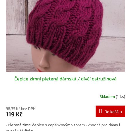
Čepice zimní pletená dámská / dívčí ostružinová
Skladem
(1 ks)
98,35 Kč bez DPH
Do košíku
119 Kč
- Pletená zimní čepice s copánkovým vzorem - vhodná pro dámy i
pro starší dívky