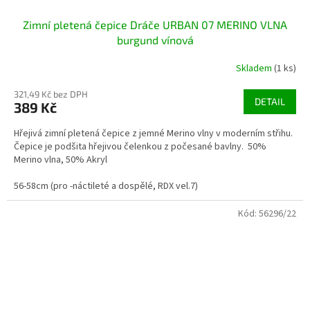
Zimní pletená čepice Dráče URBAN 07 MERINO VLNA
burgund vínová
Skladem
(1 ks)
321,49 Kč bez DPH
DETAIL
389 Kč
Hřejivá zimní pletená čepice z jemné Merino vlny v moderním střihu.
Čepice je podšita hřejivou čelenkou z počesané bavlny. 50%
Merino vlna, 50% Akryl
56-58cm (pro -náctileté a dospělé, RDX vel.7)
Kód:
56296/22