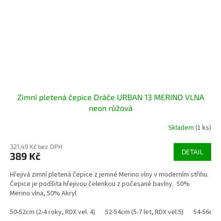
Zimní pletená čepice Dráče URBAN 13 MERINO VLNA
neon růžová
Skladem
(1 ks)
321,49 Kč bez DPH
DETAIL
389 Kč
Hřejivá zimní pletená čepice z jemné Merino vlny v moderním střihu.
Čepice je podšita hřejivou čelenkou z počesané bavlny. 50%
Merino vlna, 50% Akryl
50-52cm (2-4 roky, RDX vel. 4)
52-54cm (5-7 let, RDX vel.5)
54-56cm (