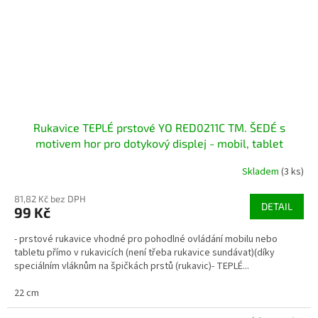
Rukavice TEPLÉ prstové YO RED0211C TM. ŠEDÉ s
motivem hor pro dotykový displej - mobil, tablet
Skladem
(3 ks)
81,82 Kč bez DPH
DETAIL
99 Kč
- prstové rukavice vhodné pro pohodlné ovládání mobilu nebo
tabletu přímo v rukavicích (není třeba rukavice sundávat)(díky
speciálním vláknům na špičkách prstů (rukavic)- TEPLÉ...
22 cm