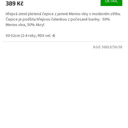
DETAIL
389 Kč
Hřejivá zimní pletená čepice z jemné Merino vlny v moderním střihu.
Čepice je podšita hřejivou čelenkou z počesané bavlny. 50%
Merino vlna, 50% Akryl
50-52cm (2-4 roky, RDX vel. 4)
Kód:
56618/56-58