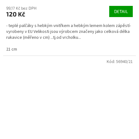
99,17 Kč bez DPH
DETAIL
120 Kč
- teplé palčáky s hebkým vnitřkem a hebkým lemem kolem zápěstí-
vyrobeny v EU Velikosti jsou výrobcem značeny jako celková délka
rukavice (měřeno v cm) ...tj.od vrcholku...
21 cm
Kód:
56940/21