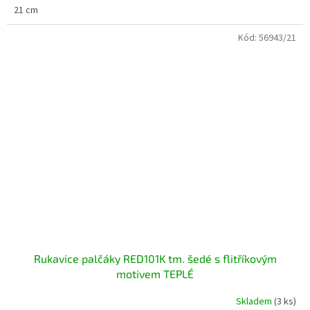
21 cm
Kód:
56943/21
Rukavice palčáky RED101K tm. šedé s flitříkovým
motivem TEPLÉ
Skladem
(3 ks)