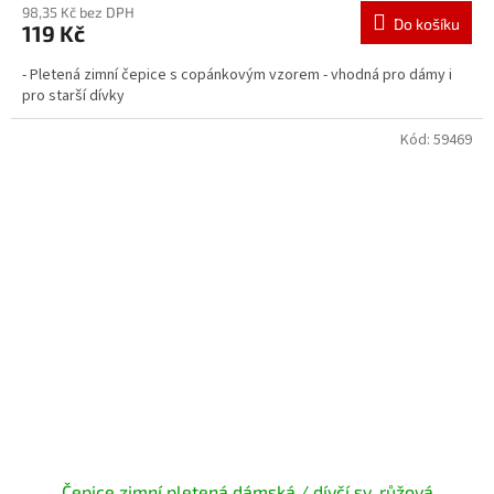
98,35 Kč bez DPH
Do košíku
119 Kč
- Pletená zimní čepice s copánkovým vzorem - vhodná pro dámy i
pro starší dívky
Kód:
59469
Čepice zimní pletená dámská / dívčí sv. růžová