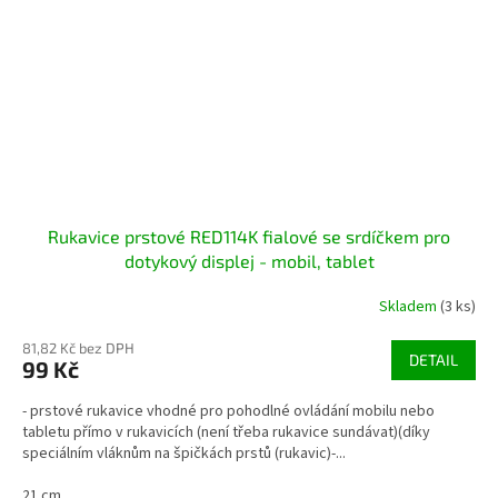
Rukavice prstové RED114K fialové se srdíčkem pro
dotykový displej - mobil, tablet
Skladem
(3 ks)
81,82 Kč bez DPH
DETAIL
99 Kč
- prstové rukavice vhodné pro pohodlné ovládání mobilu nebo
tabletu přímo v rukavicích (není třeba rukavice sundávat)(díky
speciálním vláknům na špičkách prstů (rukavic)-...
21 cm