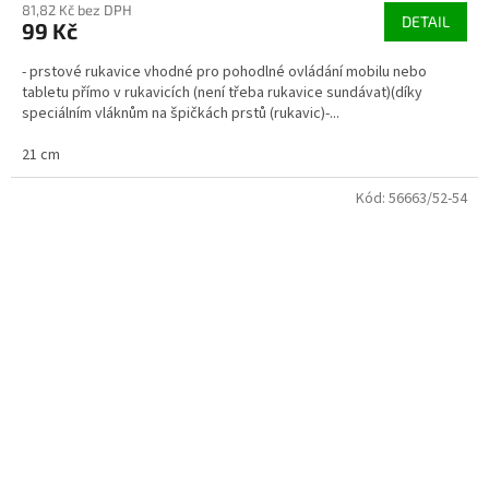
81,82 Kč bez DPH
DETAIL
99 Kč
- prstové rukavice vhodné pro pohodlné ovládání mobilu nebo
tabletu přímo v rukavicích (není třeba rukavice sundávat)(díky
speciálním vláknům na špičkách prstů (rukavic)-...
21 cm
Kód:
56663/52-54