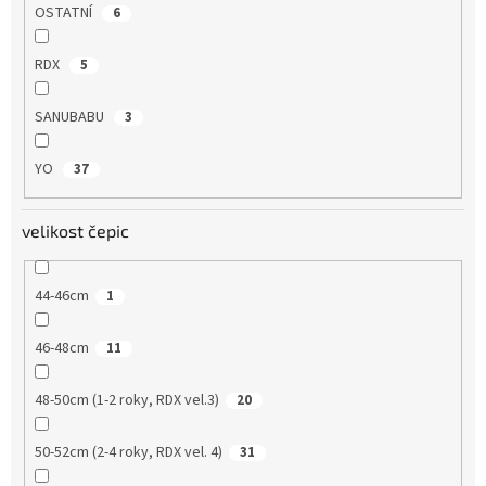
OSTATNÍ
6
RDX
5
SANUBABU
3
YO
37
velikost čepic
44-46cm
1
46-48cm
11
48-50cm (1-2 roky, RDX vel.3)
20
50-52cm (2-4 roky, RDX vel. 4)
31