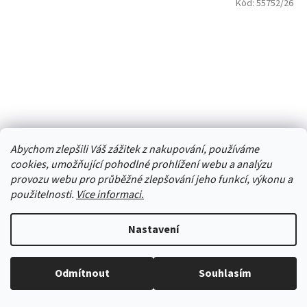
Kód:
55752/26
Abychom zlepšili Váš zážitek z nakupování, používáme
cookies, umožňující pohodlné prohlížení webu a analýzu
provozu webu pro průběžné zlepšování jeho funkcí, výkonu a
použitelnosti.
Více informaci.
Rukavice prstové YO RED0074 šedý melír
Nastavení
Skladem
(3 ks)
Odmítnout
Souhlasím
Vše skladem, zboží odesíláme každý pracovní den.
73,55 Kč bez DPH
DETAIL
89 Kč