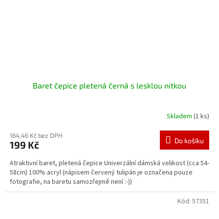
Baret čepice pletená černá s lesklou nitkou
Skladem
(1 ks)
164,46 Kč bez DPH
Do košíku
199 Kč
Atraktivní baret, pletená čepice Univerzální dámská velikost (cca 54-
58cm) 100% acryl (nápisem červený tulipán je označena pouze
fotografie, na baretu samozřejmě není :-))
Kód:
57351