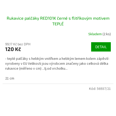
Rukavice palčáky RED101K černé s flitříkovým motivem
TEPLÉ
Skladem
(2 ks)
99,17 Kč bez DPH
DETAIL
120 Kč
- teplé palčáky s hebkým vnitřkem a hebkým lemem kolem zápěstí-
vyrobeny v EU Velikosti jsou výrobcem značeny jako celková délka
rukavice (měřeno v cm) ...tj.od vrcholku...
21 cm
Kód:
56937/21