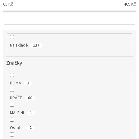
p
65
Kč
469
Kč
r
o
d
u
k
t
Na skladě
117
ů
Značky
BOMA
1
DRÁČE
60
MALFINI
1
Ostatní
2