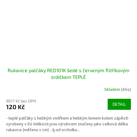
Rukavice palčáky RED101K šedé s červeným flitříkovým
srdíčkem TEPLÉ
Skladem
(4 ks)
99,17 Kč bez DPH
DETAIL
120 Kč
- teplé palčáky s hebkým vnitřkem a hebkým lemem kolem zápěstí-
vyrobeny v EU Velikosti jsou výrobcem značeny jako celková délka
rukavice (měřeno v cm) ...tj.od vrcholku...