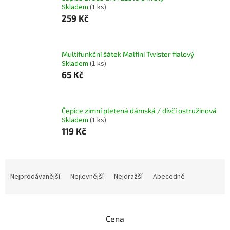
Skladem
(1 ks)
259 Kč
Multifunkční šátek Malfini Twister fialový
Skladem
(1 ks)
65 Kč
Čepice zimní pletená dámská / dívčí ostružinová
Skladem
(1 ks)
119 Kč
Ř
a
Nejprodávanější
Nejlevnější
Nejdražší
Abecedně
z
e
n
Cena
í