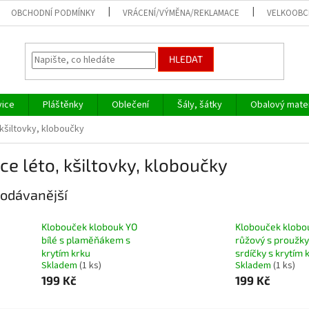
OBCHODNÍ PODMÍNKY
VRÁCENÍ/VÝMĚNA/REKLAMACE
VELKOOB
HLEDAT
vice
Pláštěnky
Oblečení
Šály, šátky
Obalový mater
 kšiltovky, kloboučky
ce léto, kšiltovky, kloboučky
odávanější
Klobouček klobouk YO
Klobouček klobo
bílé s plaměňákem s
růžový s proužky
krytím krku
srdíčky s krytím 
Skladem
(1 ks)
Skladem
(1 ks)
199 Kč
199 Kč