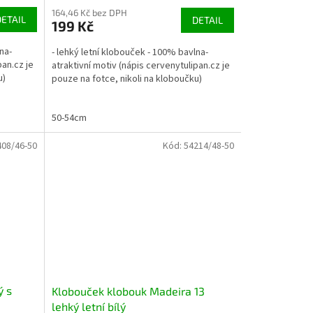
164,46 Kč bez DPH
DETAIL
DETAIL
199 Kč
na-
- lehký letní klobouček - 100% bavlna-
pan.cz je
atraktivní motiv (nápis cervenytulipan.cz je
u)
pouze na fotce, nikoli na kloboučku)
50-54cm
408/46-50
Kód:
54214/48-50
ý s
Klobouček klobouk Madeira 13
lehký letní bílý