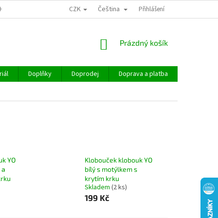
CZK
Čeština
CHOD
Přihlášení
NÁKUPNÍ
Prázdný košík
KOŠÍK
iál
Doplňky
Doprodej
Doprava a platba
Hodnocen
uk YO
Klobouček klobouk YO
 a
bílý s motýlkem s
krku
krytím krku
Skladem
(2 ks)
199 Kč