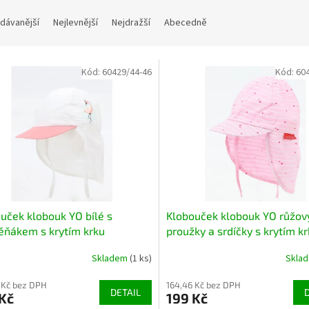
dávanější
Nejlevnější
Nejdražší
Abecedně
Kód:
60429/44-46
Kód:
60
uček klobouk YO bílé s
Klobouček klobouk YO růžov
ňákem s krytím krku
proužky a srdíčky s krytím k
Skladem
(1 ks)
Skla
 Kč bez DPH
164,46 Kč bez DPH
DETAIL
Kč
199 Kč