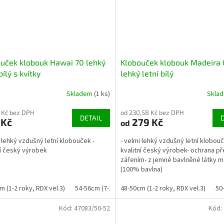
uček klobouk Hawai 70 lehký
Klobouček klobouk Madeira 
bílý s kvítky
lehký letní bílý
Skladem
(1 ks)
Skla
 Kč bez DPH
od 230,58 Kč bez DPH
DETAIL
 Kč
279 Kč
od
i lehký vzdušný letní klobouček -
- velmi lehký vzdušný letní klobou
ní český výrobek
kvalitní český výrobek- ochrana p
zářením- z jemné bavlněné látky m
(100% bavlna)
m (1-2 roky, RDX vel.3)
54-56cm (7-14 let, RDX vel. 6)
48-50cm (1-2 roky, RDX vel.3)
50
Kód:
47083/50-52
Kód: