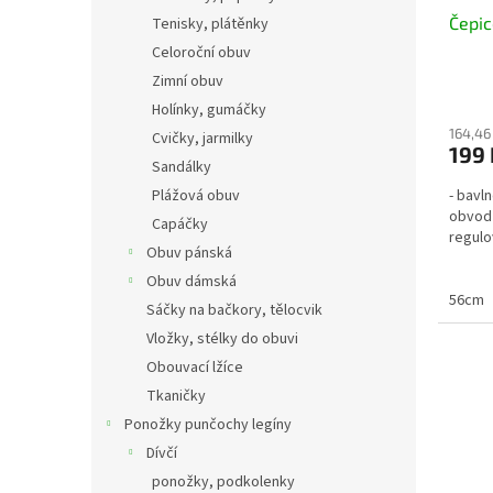
Čepic
Tenisky, plátěnky
Celoroční obuv
Zimní obuv
Holínky, gumáčky
164,46
Cvičky, jarmilky
199 
Sandálky
Plážová obuv
- bavl
obvod
Capáčky
regulo
Obuv pánská
Obuv dámská
56cm
Sáčky na bačkory, tělocvik
Vložky, stélky do obuvi
Obouvací lžíce
Tkaničky
Ponožky punčochy legíny
Dívčí
ponožky, podkolenky