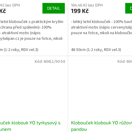
 Kč bez DPH
164,46 Kč bez DPH
DETAIL
Kč
199 Kč
ý letní klobouček s praktickým krytím
- lehký letní klobouček - 100% bavl
ochrana před spálením)- 100%
atraktivní motiv (nápis cervenytuli
- atraktivní motiv (nápis
pouze na fotce, nikoli na kloboučk
ytulipan.cz je pouze na fotce, nikoli
boučku)
m (1-2 roky, RDX vel.3)
48-50cm (1-2 roky, RDX vel.3)
Kód:
60411/50-54
Kód:
60
uček klobouk YO tyrkysový s
Klobouček klobouk YO růžov
unem
pandou