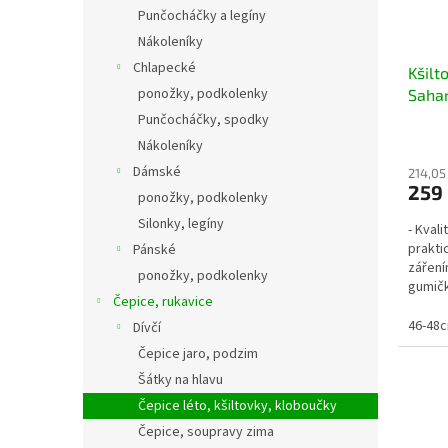
Punčocháčky a legíny
Nákoleníky
Chlapecké
Kšilt
ponožky, podkolenky
Sahar
letní
Punčocháčky, spodky
Nákoleníky
Dámské
214,05
259
ponožky, podkolenky
Silonky, legíny
- Kval
prakti
Pánské
záření
ponožky, podkolenky
gumičk
Čepice, rukavice
46-48
Dívčí
Čepice jaro, podzim
Šátky na hlavu
Čepice léto, kšiltovky, kloboučky
Čepice, soupravy zima