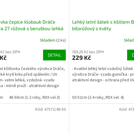
ovka čepice klobouk Dráče
Lehký letní šátek s kšiltem 
a 27 růžová s beruškou lehká
bílorůžový s květy
 s krytím krku
Skladem
(2 ks)
Skla
 Kč bez DPH
189,26 Kč bez DPH
DETAIL
 Kč
229 Kč
itní kšiltovka českého výrobce Dráče,
- Kvalitní lehký letní vzdušný šáte
cké krytí krku před spálením / UV
výrobce Dráče- vzadu gumička - pru
m- velmi lehká, vzdušná- vzadu
atraktivní design - ochrana před U
a - mírně pruží - atraktivní design
cm
48-50cm (1-2 roky, RDX vel.3)
50-52cm (2-4 roky, RDX vel. 4)
50-52cm (2-4 roky, RDX vel. 4)
52-54c
Kód:
47572/48-50
Kód:
47