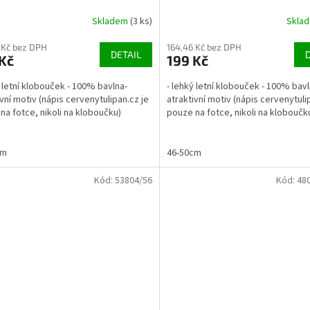
Skladem
(3 ks)
Skla
 Kč bez DPH
164,46 Kč bez DPH
DETAIL
Kč
199 Kč
ý letní klobouček - 100% bavlna-
- lehký letní klobouček - 100% bavl
ivní motiv (nápis cervenytulipan.cz je
atraktivní motiv (nápis cervenytuli
na fotce, nikoli na kloboučku)
pouze na fotce, nikoli na kloboučk
cm
46-50cm
Kód:
53804/56
Kód:
48