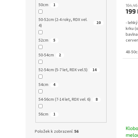
50cm
1
164,46
199 
50-52cm (2-4 roky, RDX vel.
- lehk
20
4)
krku (
bavlna
cerven
52cm
5
na klo
48-50c
50-54cm
2
52-54cm (5-7 let, RDX vel.5)
14
54cm
4
54-56cm (7-14 let, RDX vel. 6)
8
56cm
1
Klobo
Položek k zobrazení:
56
melo