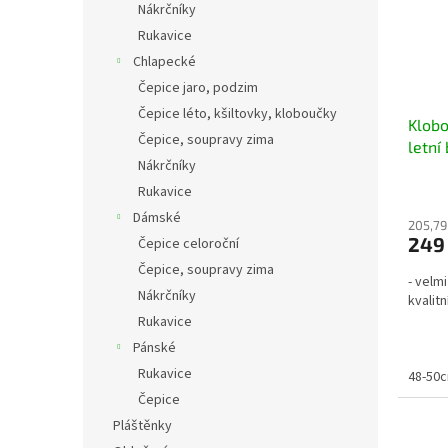
Nákrčníky
Rukavice
Chlapecké
Čepice jaro, podzim
Čepice léto, kšiltovky, kloboučky
Klobo
Čepice, soupravy zima
letní 
Nákrčníky
Rukavice
Dámské
205,79
249
Čepice celoroční
Čepice, soupravy zima
- velm
Nákrčníky
kvalit
Rukavice
Pánské
Rukavice
48-50c
Čepice
Pláštěnky