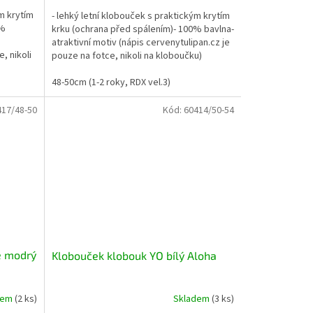
ým krytím
- lehký letní klobouček s praktickým krytím
0%
krku (ochrana před spálením)- 100% bavlna-
atraktivní motiv (nápis cervenytulipan.cz je
, nikoli
pouze na fotce, nikoli na kloboučku)
48-50cm (1-2 roky, RDX vel.3)
417/48-50
Kód:
60414/50-54
e modrý
Klobouček klobouk YO bílý Aloha
dem
(2 ks)
Skladem
(3 ks)