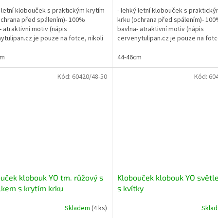
ý letní klobouček s praktickým krytím
- lehký letní klobouček s praktick
ochrana před spálením)- 100%
krku (ochrana před spálením)- 10
- atraktivní motiv (nápis
bavlna- atraktivní motiv (nápis
ytulipan.cz je pouze na fotce, nikoli
cervenytulipan.cz je pouze na fotce
boučku)
na kloboučku)
cm
44-46cm
Kód:
60420/48-50
Kód:
60
uček klobouk YO tm. růžový s
Klobouček klobouk YO světl
kem s krytím krku
s kvítky
Skladem
(4 ks)
Skla