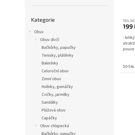
Přeskočit
Kategorie
kategorie
164,46
199 
Obuv
- lehk
Obuv dívčí
atrakt
Bačkůrky, papučky
pouze 
Tenisky, plátěnky
Balerínky
50-54
Celoroční obuv
Zimní obuv
Holínky, gumáčky
Cvičky, jarmilky
Sandálky
Plážová obuv
Capáčky
Obuv chlapecká
Bačkůrky, papučky