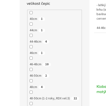
velikost čepic
- lehk
krku (
bavlna
cerven
40cm
1
na klo
44-46
44cm
1
44-46cm
4
46cm
1
46-48cm
10
46-50cm
2
Klobo
48cm
4
motýl
48-50cm (1-2 roky, RDX vel.3)
22