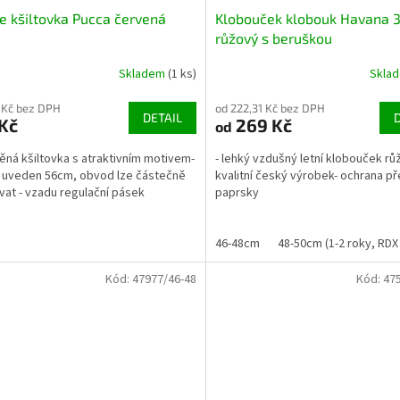
e kšiltovka Pucca červená
Klobouček klobouk Havana 
růžový s beruškou
Skladem
(1 ks)
Skla
 Kč bez DPH
od 222,31 Kč bez DPH
DETAIL
Kč
269 Kč
od
něná kšiltovka s atraktivním motivem-
- lehký vzdušný letní klobouček rů
 uveden 56cm, obvod lze částečně
kvalitní český výrobek- ochrana p
vat - vzadu regulační pásek
paprsky
46-48cm
48-50cm (1-2 roky, RDX 
Kód:
47977/46-48
Kód:
47