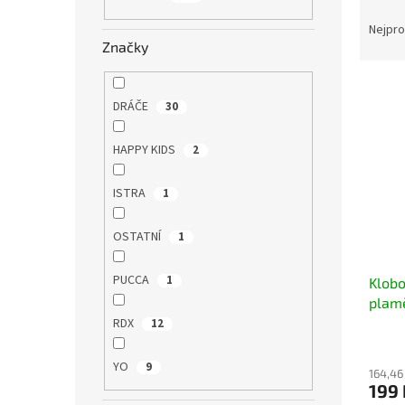
Ř
n
a
e
Nejpro
z
Značky
l
e
V
n
ý
í
DRÁČE
30
p
p
i
r
HAPPY KIDS
2
s
o
p
d
ISTRA
1
r
u
o
k
OSTATNÍ
1
d
t
u
ů
PUCCA
1
Klobo
k
plamě
t
RDX
ů
12
YO
9
164,46
199 