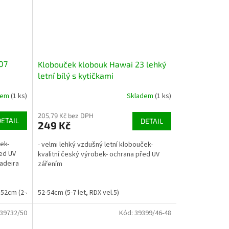
07
Klobouček klobouk Hawai 23 lehký
letní bílý s kytičkami
dem
(1 ks)
Skladem
(1 ks)
205,79 Kč bez DPH
DETAIL
DETAIL
249 Kč
ček-
- velmi lehký vzdušný letní klobouček-
řed UV
kvalitní český výrobek- ochrana před UV
adeira
zářením
-52cm (2-4 roky, RDX vel. 4)
52-54cm (5-7 let, RDX vel.5)
52-54cm (5-7 let, RDX vel.5)
39732/50
Kód:
39399/46-48