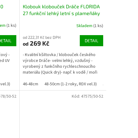
30
Klobouk klobouček Dráče FLORIDA
27 funkční lehký letní s plameňáky
dem
(1 ks)
Skladem
(1 ks)
od 222,31 Kč bez DPH
DETAIL
DETAIL
269 Kč
od
žový -
- Kvalitní kšiltovka / klobouček českého
řed UV
výrobce Dráče- velmi lehký, vzdušný -
vyrobený z funkčního rychleschnoucího
materiálu (Quick dry)- např. k vodě / moři
nebo do hor...
vel.3)
50-52cm (2-4 roky, RDX vel. 4)
46-48cm
48-50cm (1-2 roky, RDX vel.3)
52-54cm (5-7 let, RDX vel.5)
50-52cm (2-4 roky, 
54-5
578/50-52
Kód:
47575/50-52