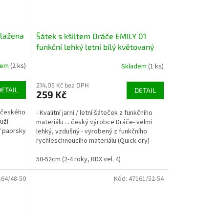
Blažena
Šátek s kšiltem Dráče EMILY 01
funkční lehký letní bílý květovaný
dem
(2 ks)
Skladem
(1 ks)
214,05 Kč bez DPH
DETAIL
DETAIL
259 Kč
k českého
- Kvalitní jarní / letní šáteček z funkčního
ží -
materiálu ... český výrobce Dráče- velmi
V paprsky
lehký, vzdušný - vyrobený z funkčního
rychleschnoucího materiálu (Quick dry)-
UV...
m (5-7 let, RDX vel.5)
50-52cm (2-4 roky, RDX vel. 4)
164/48-50
Kód:
47161/52-54