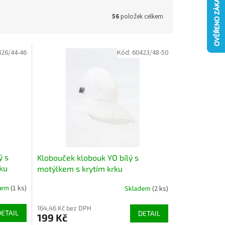
56
položek celkem
426/44-46
Kód:
60423/48-50
ý s
Klobouček klobouk YO bílý s
rku
motýlkem s krytím krku
dem
(1 ks)
Skladem
(2 ks)
164,46 Kč bez DPH
DETAIL
DETAIL
199 Kč