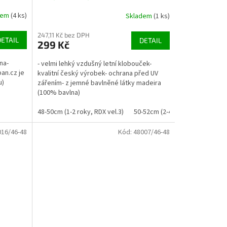
dem
(4 ks)
Skladem
(1 ks)
247,11 Kč bez DPH
DETAIL
DETAIL
299 Kč
na-
- velmi lehký vzdušný letní klobouček-
pan.cz je
kvalitní český výrobek- ochrana před UV
u)
zářením- z jemné bavlněné látky madeira
(100% bavlna)
48-50cm (1-2 roky, RDX vel.3)
50-52cm (2-4 roky, RDX vel. 4)
016/46-48
Kód:
48007/46-48