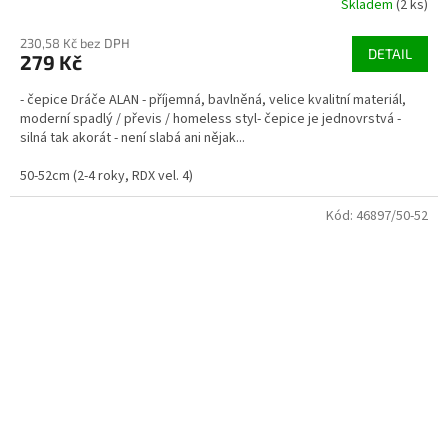
Skladem
(2 ks)
230,58 Kč bez DPH
DETAIL
279 Kč
- čepice Dráče ALAN - příjemná, bavlněná, velice kvalitní materiál,
moderní spadlý / převis / homeless styl- čepice je jednovrstvá -
silná tak akorát - není slabá ani nějak...
50-52cm (2-4 roky, RDX vel. 4)
Kód:
46897/50-52