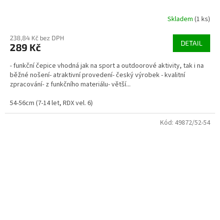
Skladem
(1 ks)
238,84 Kč bez DPH
DETAIL
289 Kč
- funkční čepice vhodná jak na sport a outdoorové aktivity, tak i na
běžné nošení- atraktivní provedení- český výrobek - kvalitní
zpracování- z funkčního materiálu- větší...
54-56cm (7-14 let, RDX vel. 6)
Kód:
49872/52-54