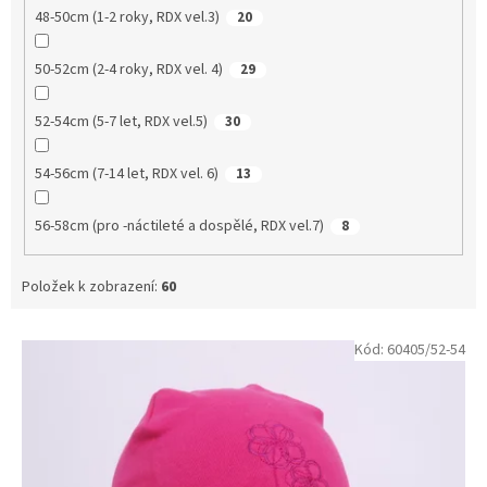
48-50cm (1-2 roky, RDX vel.3)
20
50-52cm (2-4 roky, RDX vel. 4)
29
52-54cm (5-7 let, RDX vel.5)
30
54-56cm (7-14 let, RDX vel. 6)
13
56-58cm (pro -náctileté a dospělé, RDX vel.7)
8
Položek k zobrazení:
60
V
Kód:
60405/52-54
ý
p
i
s
p
r