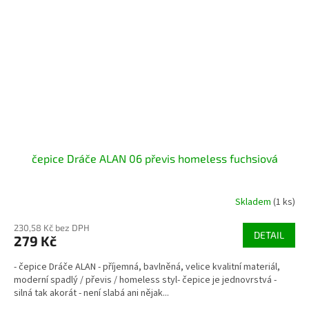
čepice Dráče ALAN 06 převis homeless fuchsiová
Skladem
(1 ks)
230,58 Kč bez DPH
DETAIL
279 Kč
- čepice Dráče ALAN - příjemná, bavlněná, velice kvalitní materiál,
moderní spadlý / převis / homeless styl- čepice je jednovrstvá -
silná tak akorát - není slabá ani nějak...