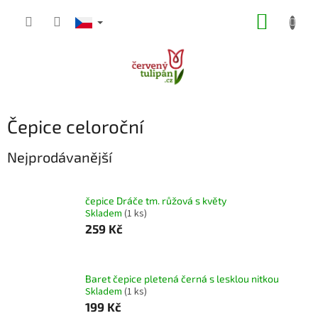
Přejít
NÁKUP
na
obsah
KOŠÍK
Čepice celoroční
Nejprodávanější
čepice Dráče tm. růžová s květy
Skladem
(1 ks)
259 Kč
Baret čepice pletená černá s lesklou nitkou
Skladem
(1 ks)
199 Kč