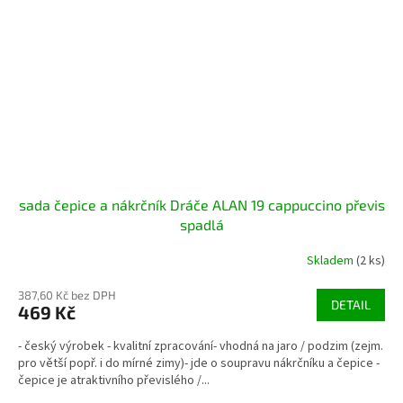
sada čepice a nákrčník Dráče ALAN 19 cappuccino převis
spadlá
Skladem
(2 ks)
387,60 Kč bez DPH
DETAIL
469 Kč
- český výrobek - kvalitní zpracování- vhodná na jaro / podzim (zejm.
pro větší popř. i do mírné zimy)- jde o soupravu nákrčníku a čepice -
čepice je atraktivního převislého /...