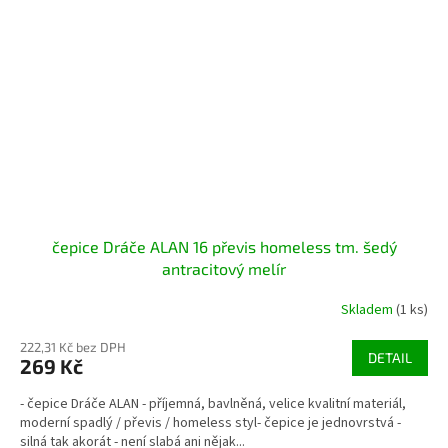
čepice Dráče ALAN 16 převis homeless tm. šedý
antracitový melír
Skladem
(1 ks)
222,31 Kč bez DPH
DETAIL
269 Kč
- čepice Dráče ALAN - příjemná, bavlněná, velice kvalitní materiál,
moderní spadlý / převis / homeless styl- čepice je jednovrstvá -
silná tak akorát - není slabá ani nějak...