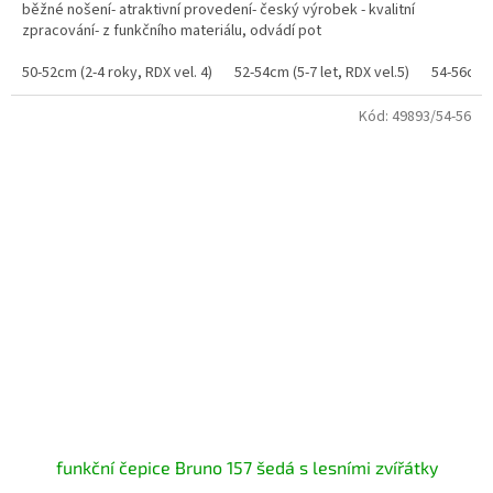
běžné nošení- atraktivní provedení- český výrobek - kvalitní
zpracování- z funkčního materiálu, odvádí pot
50-52cm (2-4 roky, RDX vel. 4)
52-54cm (5-7 let, RDX vel.5)
54-56cm (
Kód:
49893/54-56
funkční čepice Bruno 157 šedá s lesními zvířátky