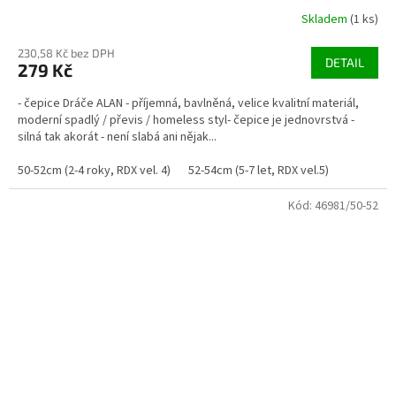
Skladem
(1 ks)
230,58 Kč bez DPH
DETAIL
279 Kč
- čepice Dráče ALAN - příjemná, bavlněná, velice kvalitní materiál,
moderní spadlý / převis / homeless styl- čepice je jednovrstvá -
silná tak akorát - není slabá ani nějak...
50-52cm (2-4 roky, RDX vel. 4)
52-54cm (5-7 let, RDX vel.5)
Kód:
46981/50-52