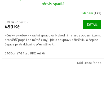
převis spadlá
Skladem
(1 ks)
379,34 Kč bez DPH
DETAIL
459 Kč
- český výrobek - kvalitní zpracování- vhodná na jaro / podzim (zejm.
pro větší popř. i do mírné zimy)- jde o soupravu nákrčníku a čepice -
čepice je atraktivního převislého /...
54-56cm (7-14 let, RDX vel. 6)
Kód:
49908/52-54