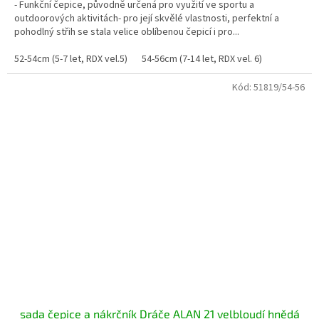
- Funkční čepice, původně určená pro využití ve sportu a
outdoorových aktivitách- pro její skvělé vlastnosti, perfektní a
pohodlný střih se stala velice oblíbenou čepicí i pro...
52-54cm (5-7 let, RDX vel.5)
54-56cm (7-14 let, RDX vel. 6)
Kód:
51819/54-56
sada čepice a nákrčník Dráče ALAN 21 velbloudí hnědá