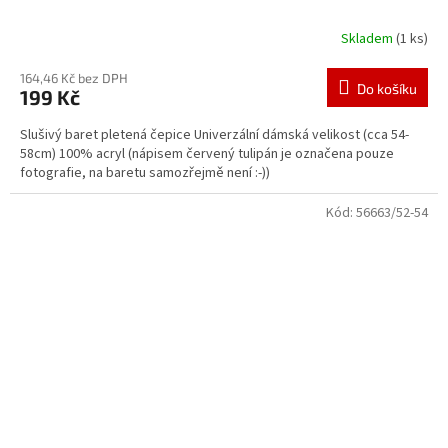
Skladem
(1 ks)
164,46 Kč bez DPH
Do košíku
199 Kč
Slušivý baret pletená čepice Univerzální dámská velikost (cca 54-
58cm) 100% acryl (nápisem červený tulipán je označena pouze
fotografie, na baretu samozřejmě není :-))
Kód:
56663/52-54