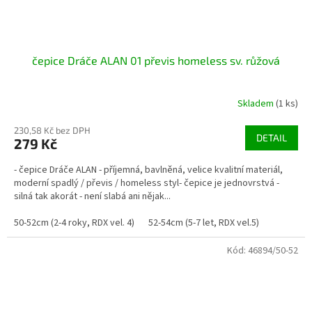
čepice Dráče ALAN 01 převis homeless sv. růžová
Skladem
(1 ks)
230,58 Kč bez DPH
DETAIL
279 Kč
- čepice Dráče ALAN - příjemná, bavlněná, velice kvalitní materiál,
moderní spadlý / převis / homeless styl- čepice je jednovrstvá -
silná tak akorát - není slabá ani nějak...
50-52cm (2-4 roky, RDX vel. 4)
52-54cm (5-7 let, RDX vel.5)
Kód:
46894/50-52