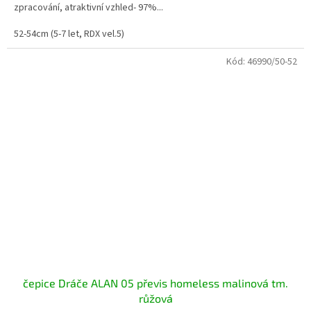
zpracování, atraktivní vzhled- 97%...
52-54cm (5-7 let, RDX vel.5)
Kód:
46990/50-52
čepice Dráče ALAN 05 převis homeless malinová tm.
růžová