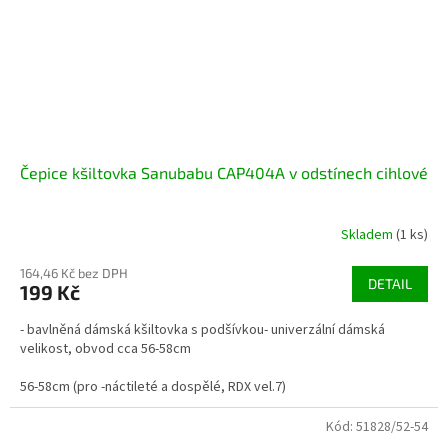
Čepice kšiltovka Sanubabu CAP404A v odstínech cihlové
Skladem
(1 ks)
164,46 Kč bez DPH
DETAIL
199 Kč
- bavlněná dámská kšiltovka s podšívkou- univerzální dámská
velikost, obvod cca 56-58cm
56-58cm (pro -náctileté a dospělé, RDX vel.7)
Kód:
51828/52-54