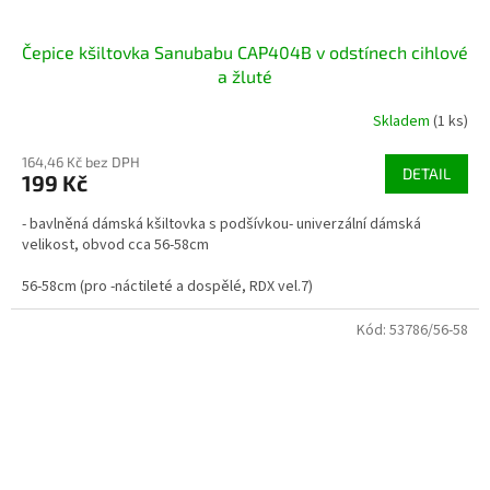
Čepice kšiltovka Sanubabu CAP404B v odstínech cihlové
a žluté
Skladem
(1 ks)
164,46 Kč bez DPH
DETAIL
199 Kč
- bavlněná dámská kšiltovka s podšívkou- univerzální dámská
velikost, obvod cca 56-58cm
56-58cm (pro -náctileté a dospělé, RDX vel.7)
Kód:
53786/56-58