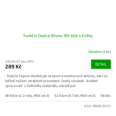
funkční čepice Bruno 165 bílá s kvítky
Skladem
(1 ks)
238,84 Kč bez DPH
DETAIL
289 Kč
- funkční čepice vhodná jak na sport a outdoorové aktivity, tak i na
běžné nošení- atraktivní provedení- český výrobek - kvalitní
zpracování- z funkčního materiálu, odvádí pot
48-50cm (1-2 roky, RDX vel.3)
52-54cm (5-7 let, RDX vel.5)
56-58cm (
Kód:
49905/50-52