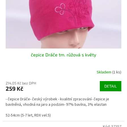
o
d
u
k
t
ů
čepice Dráče tm. růžová s květy
Skladem
(1 ks)
214,05 Kč bez DPH
DETAIL
259 Kč
- čepice Dráče- český výrobek - kvalitní zpracování- čepice je
bavlněná, vhodná na jaro a podzim- 97% bavlna, 3% elastan
52-54cm (5-7 let, RDX vel.5)
Kód:
57357