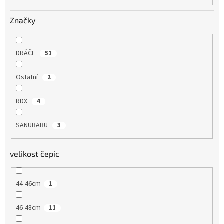
Značky
DRÁČE
51
Ostatní
2
RDX
4
SANUBABU
3
velikost čepic
44-46cm
1
46-48cm
11