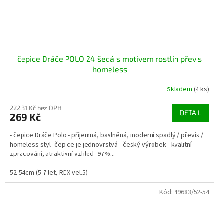
čepice Dráče POLO 24 šedá s motivem rostlin převis
homeless
Skladem
(4 ks)
222,31 Kč bez DPH
DETAIL
269 Kč
- čepice Dráče Polo - příjemná, bavlněná, moderní spadlý / převis /
homeless styl- čepice je jednovrstvá - český výrobek - kvalitní
zpracování, atraktivní vzhled- 97%...
52-54cm (5-7 let, RDX vel.5)
Kód:
49683/52-54