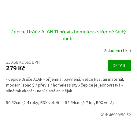
čepice Dráče ALAN 11 převis homeless středně šedý
melír
Skladem
(1 ks)
230,58 Kč bez DPH
DETAIL
279 Kč
- čepice Dráče ALAN - příjemná, bavlněná, velice kvalitní materiál,
moderní spadlý / převis / homeless styl- čepice je jednovrstvá -
silná tak akorát - není slabá ani nějak...
50-52cm (2-4 roky, RDX vel. 4)
52-54cm (5-7 let, RDX vel.5)
Kód:
46909/50-52