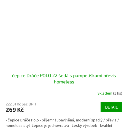
čepice Dráče POLO 22 šedá s pampeliškami převis
homeless
Skladem
(1 ks)
222,31 Kč bez DPH
DETAIL
269 Kč
- čepice Dráče Polo - příjemná, bavlněná, moderní spadlý / převis /
homeless styl- čepice je jednovrstvá - český výrobek - kvalitní