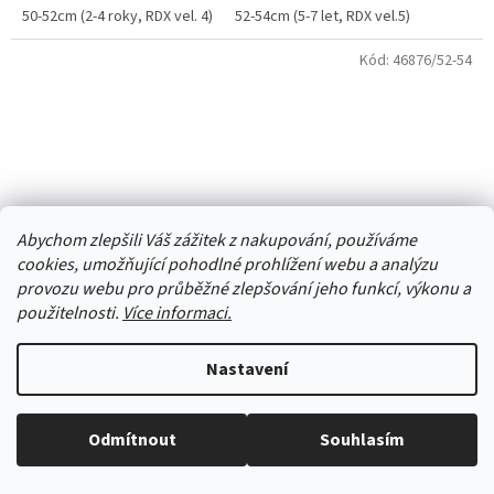
50-52cm (2-4 roky, RDX vel. 4)
52-54cm (5-7 let, RDX vel.5)
Kód:
46876/52-54
Abychom zlepšili Váš zážitek z nakupování, používáme
cookies, umožňující pohodlné prohlížení webu a analýzu
provozu webu pro průběžné zlepšování jeho funkcí, výkonu a
použitelnosti.
Více informaci.
Nastavení
čepice Dráče ALAN 18 převis homeless šedý maskáč
Odmítnout
Souhlasím
Vše skladem, zboží odesíláme každý pracovní den.
Skladem
(1 ks)