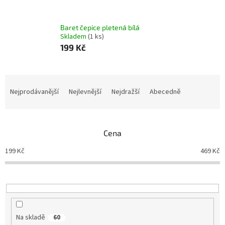
Baret čepice pletená bílá
Skladem
(1 ks)
199 Kč
Ř
a
Nejprodávanější
Nejlevnější
Nejdražší
Abecedně
z
e
n
Cena
í
p
199
Kč
469
Kč
r
o
d
u
k
t
Na skladě
60
ů