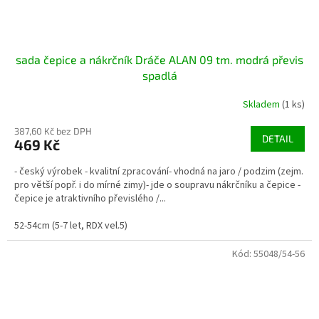
sada čepice a nákrčník Dráče ALAN 09 tm. modrá převis
spadlá
Skladem
(1 ks)
387,60 Kč bez DPH
DETAIL
469 Kč
- český výrobek - kvalitní zpracování- vhodná na jaro / podzim (zejm.
pro větší popř. i do mírné zimy)- jde o soupravu nákrčníku a čepice -
čepice je atraktivního převislého /...
52-54cm (5-7 let, RDX vel.5)
Kód:
55048/54-56