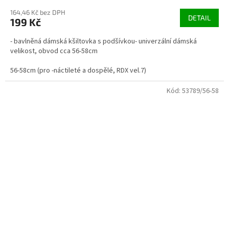
164,46 Kč bez DPH
DETAIL
199 Kč
- bavlněná dámská kšiltovka s podšívkou- univerzální dámská
velikost, obvod cca 56-58cm
56-58cm (pro -náctileté a dospělé, RDX vel.7)
Kód:
53789/56-58