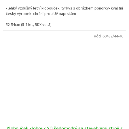
- lehký vzdušný letní klobouček tyrkys s obrázkem ponorky- kvalitní
český výrobek- chrání proti UV paprskům
52-54cm (5-7 let, RDX vel.5)
Kód:
60432/44-46
Klobouček klobouk YO šedomodrý se stavebními stroji s