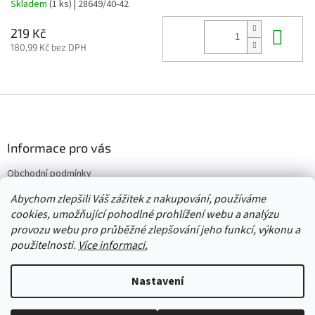
Skladem
(1 ks)
| 28649/40-42
Do 
219 Kč
180,99 Kč bez DPH
Z
á
p
a
Informace pro vás
t
Obchodní podmínky
í
Vrácení/výměna/reklamace
Abychom zlepšili Váš zážitek z nakupování, používáme
Velkoobchod
cookies, umožňující pohodlné prohlížení webu a analýzu
provozu webu pro průběžné zlepšování jeho funkcí, výkonu a
použitelnosti.
Více informaci.
Vytvořil Shoptet
Nastavení
Copyright 2026
Červený Tulipán
. Všechna práva vyhrazena.
Upravit