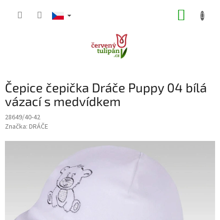
Přejít
NÁKUP
na
obsah
KOŠÍK
Čepice čepička Dráče Puppy 04 bílá
vázací s medvídkem
28649/40-42
Značka:
DRÁČE