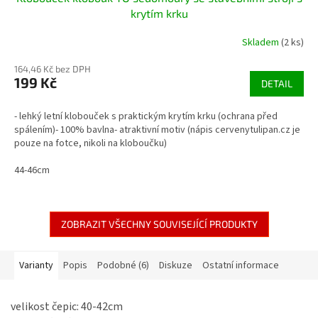
krytím krku
Skladem
(2 ks)
164,46 Kč bez DPH
199 Kč
DETAIL
- lehký letní klobouček s praktickým krytím krku (ochrana před
spálením)- 100% bavlna- atraktivní motiv (nápis cervenytulipan.cz je
pouze na fotce, nikoli na kloboučku)
44-46cm
ZOBRAZIT VŠECHNY SOUVISEJÍCÍ PRODUKTY
Varianty
Popis
Podobné (6)
Diskuze
Ostatní informace
velikost čepic: 40-42cm