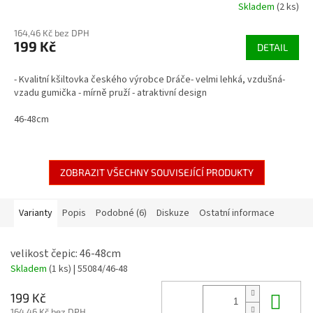
Skladem
(2 ks)
164,46 Kč bez DPH
199 Kč
DETAIL
- Kvalitní kšiltovka českého výrobce Dráče- velmi lehká, vzdušná-
vzadu gumička - mírně pruží - atraktivní design
46-48cm
ZOBRAZIT VŠECHNY SOUVISEJÍCÍ PRODUKTY
Varianty
Popis
Podobné (6)
Diskuze
Ostatní informace
velikost čepic: 46-48cm
Skladem
(1 ks)
| 55084/46-48
Do 
199 Kč
164,46 Kč bez DPH