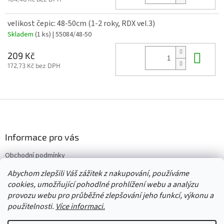
velikost čepic: 48-50cm (1-2 roky, RDX vel.3)
Skladem
(1 ks)
| 55084/48-50
Do 
209 Kč
172,73 Kč bez DPH
Z
á
p
a
Informace pro vás
t
Obchodní podmínky
í
Vrácení/výměna/reklamace
Abychom zlepšili Váš zážitek z nakupování, používáme
Velkoobchod
cookies, umožňující pohodlné prohlížení webu a analýzu
provozu webu pro průběžné zlepšování jeho funkcí, výkonu a
použitelnosti.
Více informaci.