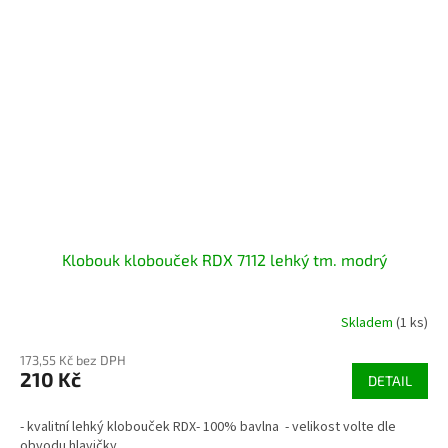
Klobouk klobouček RDX 7112 lehký tm. modrý
Skladem
(1 ks)
173,55 Kč bez DPH
210 Kč
DETAIL
- kvalitní lehký klobouček RDX- 100% bavlna - velikost volte dle
obvodu hlavičky