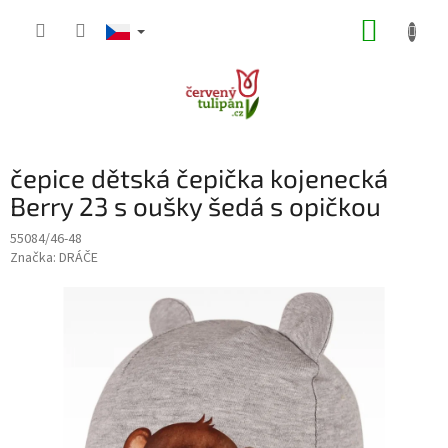
Přejít
NÁKUP
na
obsah
KOŠÍK
čepice dětská čepička kojenecká
Berry 23 s oušky šedá s opičkou
55084/46-48
Značka:
DRÁČE