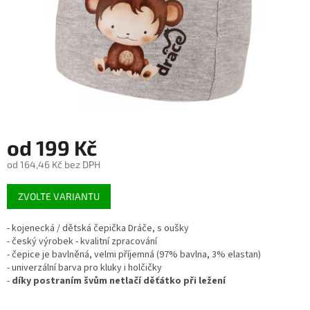
od
199 Kč
od
164,46 Kč
bez DPH
Měrná
ZVOLTE VARIANTU
cena:
- kojenecká / dětská čepička Dráče, s oušky
- český výrobek - kvalitní zpracování
- čepice je bavlněná, velmi příjemná (97% bavlna, 3% elastan)
- univerzální barva pro kluky i holčičky
-
díky postraním švům netlačí děťátko při ležení