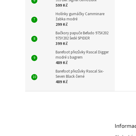
395 Bat Signal černožluté
599 Kč
Holínky gumáčky Camminare
žabka modré
299 Kč
Bačkory papuče Befado 975X202
975Y202 šedé SPIDER
399 Kč
Barefoot přezůvky Rascal Digger
modré s bagrem
489 Kč
Barefoot přezůvky Rascal Six-
Seven Black černé
489 Kč
Z
á
p
a
t
Informac
í