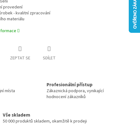
šení
vní provedení
ýrobek - kvalitní zpracování
ního materiálu
informace
ZEPTAT SE
SDÍLET
Profesionální přístup
jní místa
Zákaznická podpora, vynikající
hodnocení zákazníků
Vše skladem
50 000 produktů skladem, okamžitě k prodeji