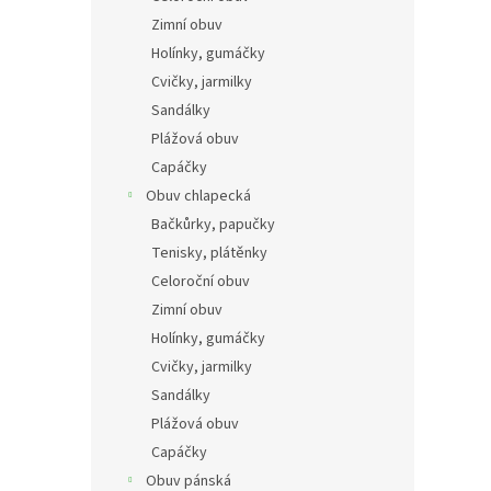
n
Zimní obuv
e
Holínky, gumáčky
l
Cvičky, jarmilky
Sandálky
Plážová obuv
Capáčky
Obuv chlapecká
Bačkůrky, papučky
Tenisky, plátěnky
Celoroční obuv
Zimní obuv
Holínky, gumáčky
Cvičky, jarmilky
Sandálky
Plážová obuv
Capáčky
Obuv pánská