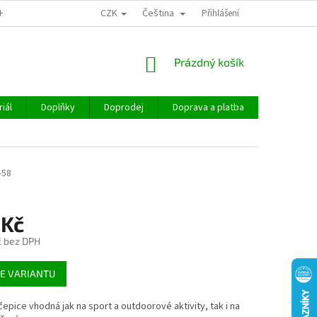
CZK
Čeština
CHOD
Přihlášení
NÁKUPNÍ
Prázdný košík
KOŠÍK
iál
Doplňky
Doprodej
Doprava a platba
Hodnocen
-58
 Kč
č bez DPH
E VARIANTU
 čepice vhodná jak na sport a outdoorové aktivity, tak i na