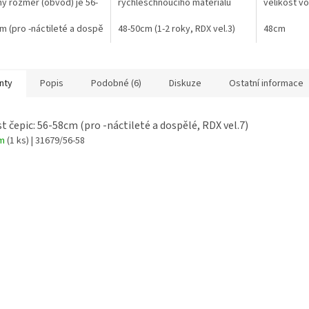
ý rozměr (obvod) je 56-
rychleschnoucího materiálu
velikost v
bvod lze mírně
(Quick dry)- vhodné např. k
hlavičky
vat pomocí pásku na
m (pro -náctileté a dospělé, RDX vel.7)
vodě / moři nebo do hor- UV...
48-50cm (1-2 roky, RDX vel.3)
48cm
ip...
nty
Popis
Podobné (6)
Diskuze
Ostatní informace
st čepic: 56-58cm (pro -náctileté a dospělé, RDX vel.7)
em
(1 ks)
| 31679/56-58