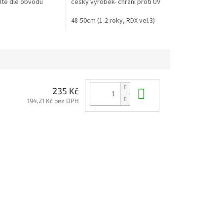
olte dle obvodu
český výrobek- chrání proti UV
paprskům
48-50cm (1-2 roky, RDX vel.3)
Do košíku
235 Kč
194,21 Kč bez DPH