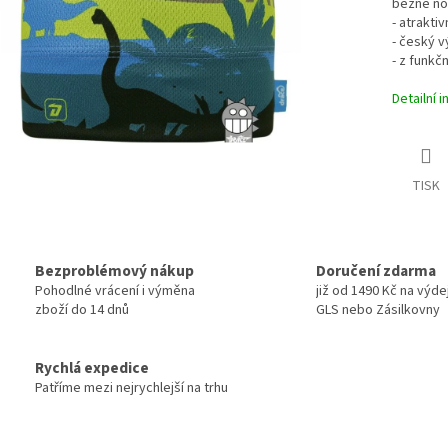
běžné no
- atrakti
- český v
- z funkč
Detailní 
TISK
Bezproblémový nákup
Doručení zdarma
Pohodlné vrácení i výměna
již od 1490 Kč na výde
zboží do 14 dnů
GLS nebo Zásilkovny
Rychlá expedice
Patříme mezi nejrychlejší na trhu