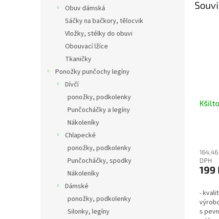
Souvi
Obuv dámská
Sáčky na bačkory, tělocvik
Vložky, stélky do obuvi
Obouvací lžíce
Tkaničky
Ponožky punčochy legíny
Dívčí
ponožky, podkolenky
Kšilt
Punčocháčky a legíny
Nákoleníky
Chlapecké
ponožky, podkolenky
164,46
Punčocháčky, spodky
DPH
199 
Nákoleníky
Dámské
- kval
ponožky, podkolenky
výrobc
Silonky, legíny
s pevn