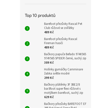
Top 10 produktů
Barefoot přezůvky Rascal Pet
Club růžové se zvířátky
489 Kč
Barefoot přezůvky Rascal
Fireman hasiči
489 Kč
Bačkory papuče Befado 974X565
974Y565 SPIDER černé, suchý zip
389 Kč
Holínky gumáčky Camminare
žabka světle modré
299 Kč
Bačkory plátěnky 3F 3BE2/8
bar3foot super flexi růžové s
motýlkem barefoot, suchý zip
629 Kč
Bačkory přezůvky BAREFOOT EF