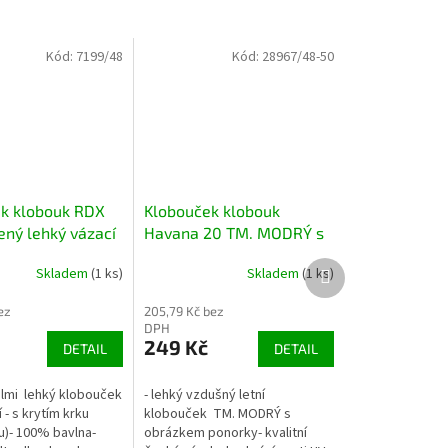
Kód:
7199/48
Kód:
28967/48-50
k klobouk RDX
Klobouček klobouk
ený lehký vázací
Havana 20 TM. MODRÝ s
krku
ponorkou
Další
Skladem
(1 ks)
Skladem
(1 ks)
produkt
ez
205,79 Kč bez
DPH
249 Kč
DETAIL
DETAIL
velmi lehký klobouček
- lehký vzdušný letní
 - s krytím krku
klobouček TM. MODRÝ s
u)- 100% bavlna-
obrázkem ponorky- kvalitní