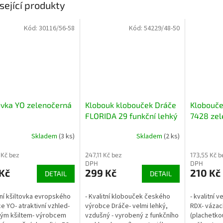
sející produkty
Kód:
30116/56-58
Kód:
54229/48-50
ovka YO zelenočerná
Klobouk klobouček Dráče
Klobouče
FLORIDA 29 funkční lehký
7428 zel
letní safari se zvířátky
s krytím 
Skladem
(3 ks)
Skladem
(2 ks)
 Kč bez
247,11 Kč bez
173,55 Kč b
DPH
DPH
Kč
299 Kč
210 Kč
DETAIL
DETAIL
itní kšiltovka evropského
- Kvalitní klobouček českého
- kvalitní 
e YO- atraktivní vzhled-
výrobce Dráče- velmi lehký,
RDX- vázací
ým kšiltem- výrobcem
vzdušný - vyrobený z funkčního
(plachetko