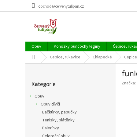
Přejít
obchod@cervenytulipan.cz
na
obsah
Obuv
Ponožky punčochy legíny
Čepice, ruka
Domů
Čepice, rukavice
Chlapecké
Čepice
P
funk
o
Přeskočit
s
Značka:
Kategorie
kategorie
t
r
Obuv
a
Obuv dívčí
n
Bačkůrky, papučky
n
í
Tenisky, plátěnky
p
Balerínky
a
Celoroční obuv