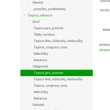
udávan
Pánské
58cm(o
ponožky, podkolenky
regulo
56-58c
suchý z
Čepice, rukavice
Dívčí
Čepice jaro, podzim
Varia
Šátky na hlavu
Čepice léto, kšiltovky, kloboučky
veliko
Čepice, soupravy zima
Sklad
Nákrčníky
Rukavice
Chlapecké
Čepice jaro, podzim
Čepice léto, kšiltovky, kloboučky
Čepice, soupravy zima
Nákrčníky
Rukavice
Dámské