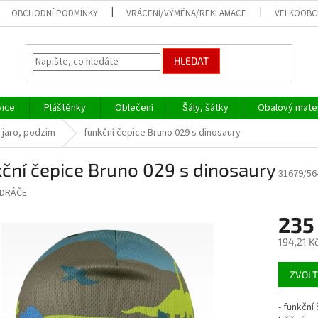
OBCHODNÍ PODMÍNKY
VRÁCENÍ/VÝMĚNA/REKLAMACE
VELKOOB
HLEDAT
vice
Pláštěnky
Oblečení
Šály, šátky
Obalový mater
 jaro, podzim
funkční čepice Bruno 029 s dinosaury
ční čepice Bruno 029 s dinosaury
31679/56
DRÁČE
235
194,21 K
Měrná
ZVOLT
cena:
- funkční