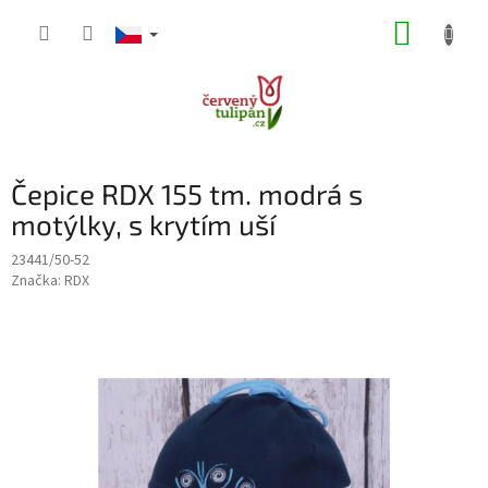
Přejít
NÁKUP
na
obsah
KOŠÍK
Čepice RDX 155 tm. modrá s
motýlky, s krytím uší
23441/50-52
Značka:
RDX