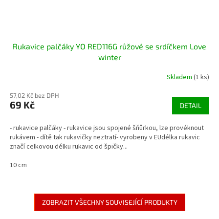
Rukavice palčáky YO RED116G růžové se srdíčkem Love
winter
Skladem
(1 ks)
57,02 Kč bez DPH
69 Kč
DETAIL
- rukavice palčáky - rukavice jsou spojené šňůrkou, lze provéknout
rukávem - dítě tak rukavičky neztratí- vyrobeny v EUdélka rukavic
značí celkovou délku rukavic od špičky...
10 cm
ZOBRAZIT VŠECHNY SOUVISEJÍCÍ PRODUKTY