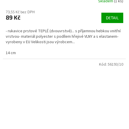
Skladem
(1 ks)
73,55 Kč bez DPH
89 Kč
DETAIL
- rukavice prstové TEPLÉ (dvouvrstvé)... s příjemnou hebkou vnitřní
vrstvou- materiál polyester s podílem hřejivé VLNY a s elastanem-
vyrobeny v EU Velikosti jsou výrobcem...
14 cm
Kód:
56193/10