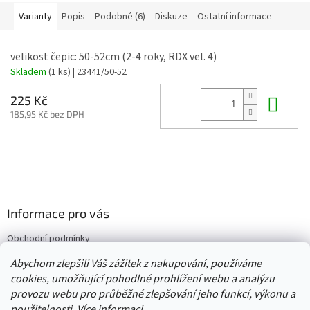
Varianty
Popis
Podobné (6)
Diskuze
Ostatní informace
velikost čepic: 50-52cm (2-4 roky, RDX vel. 4)
Skladem
(1 ks)
| 23441/50-52
Do 
225 Kč
185,95 Kč bez DPH
Z
á
p
a
Informace pro vás
t
Obchodní podmínky
í
Vrácení/výměna/reklamace
Abychom zlepšili Váš zážitek z nakupování, používáme
Velkoobchod
cookies, umožňující pohodlné prohlížení webu a analýzu
provozu webu pro průběžné zlepšování jeho funkcí, výkonu a
použitelnosti.
Více informaci.