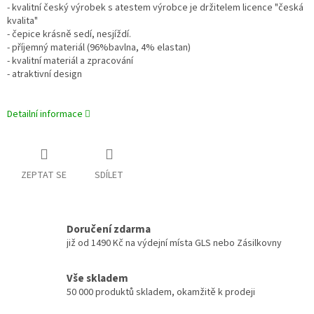
- kvalitní český výrobek s atestem výrobce je držitelem licence "česká
kvalita"
- čepice krásně sedí, nesjíždí.
- příjemný materiál (96%bavlna, 4% elastan)
- kvalitní materiál a zpracování
- atraktivní design
Detailní informace
ZEPTAT SE
SDÍLET
Doručení zdarma
již od 1490 Kč na výdejní místa GLS nebo Zásilkovny
Vše skladem
50 000 produktů skladem, okamžitě k prodeji