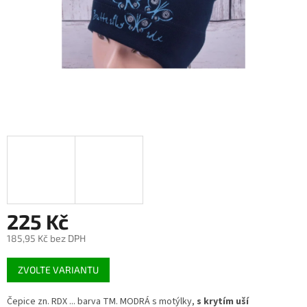
225 Kč
185,95 Kč bez DPH
Měrná
ZVOLTE VARIANTU
cena:
Čepice zn. RDX ... barva TM. MODRÁ s motýlky,
s krytím uší