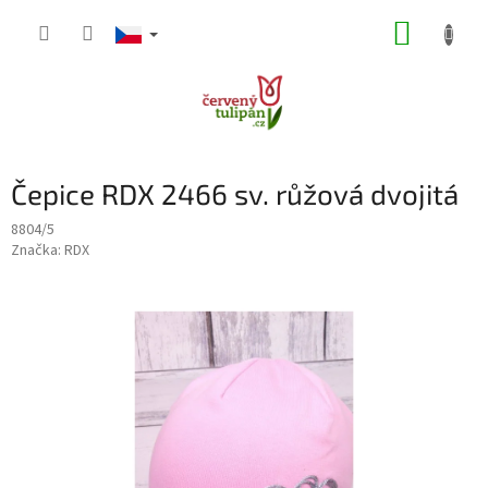
Přejít
NÁKUP
na
obsah
KOŠÍK
Čepice RDX 2466 sv. růžová dvojitá
8804/5
Značka:
RDX