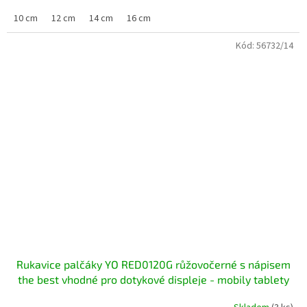
10 cm
12 cm
14 cm
16 cm
Kód:
56732/14
Rukavice palčáky YO RED0120G růžovočerné s nápisem
the best vhodné pro dotykové displeje - mobily tablety