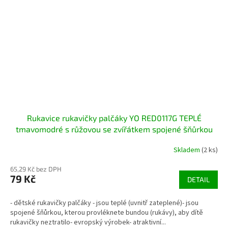
Rukavice rukavičky palčáky YO RED0117G TEPLÉ
tmavomodré s růžovou se zvířátkem spojené šňůrkou
Skladem
(2 ks)
65,29 Kč bez DPH
79 Kč
DETAIL
- dětské rukavičky palčáky - jsou teplé (uvnitř zateplené)- jsou
spojené šňůrkou, kterou provléknete bundou (rukávy), aby dítě
rukavičky neztratilo- evropský výrobek- atraktivní...