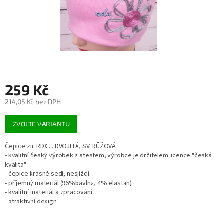
259 Kč
214,05 Kč bez DPH
Měrná
ZVOLTE VARIANTU
cena:
Čepice zn. RDX ... DVOJITÁ, SV. RŮŽOVÁ
- kvalitní český výrobek s atestem, výrobce je držitelem licence "česká
kvalita"
- čepice krásně sedí, nesjíždí.
- příjemný materiál (96%bavlna, 4% elastan)
- kvalitní materiál a zpracování
- atraktivní design