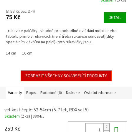
Skladem
(3 ks)
61,98 Kč bez DPH
75 Kč
DETAIL
- rukavice palčáky - vhodné pro pohodlné ovládání mobilu nebo
tabletu přímo v rukavicích (není třeba rukavice sundávat)(díky
speciálním vláknům na palci)- tyto rukavičky jsou...
14 cm
16 cm
ZOBRAZIT VŠECHNY SOUVISEJÍCÍ PRODUKTY
Varianty
Popis
Podobné (6)
Diskuze
Ostatní informace
velikost čepic: 52-54cm (5-7 let, RDX vel.5)
Skladem
(2 ks)
| 8804/5
Do 
259 Kč