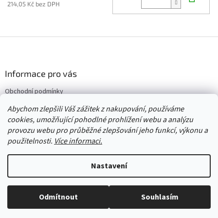
214,05 Kč bez DPH
Z
á
p
a
Informace pro vás
t
Obchodní podmínky
í
Vrácení/výměna/reklamace
Abychom zlepšili Váš zážitek z nakupování, používáme
Velkoobchod
cookies, umožňující pohodlné prohlížení webu a analýzu
provozu webu pro průběžné zlepšování jeho funkcí, výkonu a
použitelnosti.
Více informaci.
Vytvořil Shoptet
Nastavení
Copyright 2026
Červený Tulipán
. Všechna práva vyhrazena.
Upravit
Odmítnout
Souhlasím
nastavení cookies
Vše skladem, zboží odesíláme každý pracovní den.