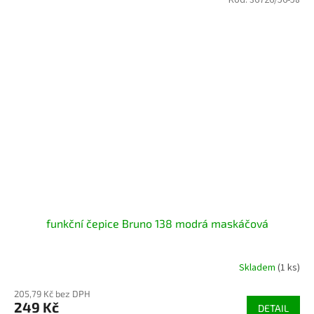
Kód:
36726/56-58
funkční čepice Bruno 138 modrá maskáčová
Skladem
(1 ks)
205,79 Kč bez DPH
249 Kč
DETAIL