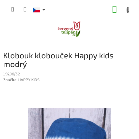
Přejít
NÁKUP
na
obsah
KOŠÍK
Klobouk klobouček Happy kids
modrý
19236/52
Značka:
HAPPY KIDS