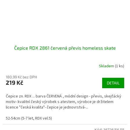
Čepice RDX 2861 červená převis homeless skate
Skladem
(1 ks)
180,99 Kč bez DPH
219 Kč
DETAIL
Čepice zn. RDX ... barva ČERVENÁ , módní design - převis, skejťácký
motiv- kvalitní český výrobek s atestem, výrobce je držitelem
licence "česká kvalita"- čepice je jednovrstvá-...
52-54cm (5-7 let, RDX vel.5)