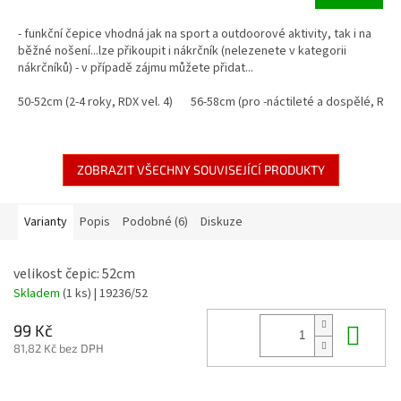
- funkční čepice vhodná jak na sport a outdoorové aktivity, tak i na
běžné nošení...lze přikoupit i nákrčník (nelezenete v kategorii
nákrčníků) - v případě zájmu můžete přidat...
50-52cm (2-4 roky, RDX vel. 4)
56-58cm (pro -náctileté a dospělé, RDX 
ZOBRAZIT VŠECHNY SOUVISEJÍCÍ PRODUKTY
Varianty
Popis
Podobné (6)
Diskuze
velikost čepic: 52cm
Skladem
(1 ks)
| 19236/52
Do 
99 Kč
81,82 Kč bez DPH