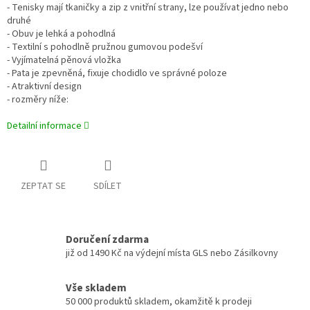
- Tenisky mají tkaničky a zip z vnitřní strany, lze používat jedno nebo
druhé
- Obuv je lehká a pohodlná
- Textilní s pohodlně pružnou gumovou podešví
- Vyjímatelná pěnová vložka
- Pata je zpevněná, fixuje chodidlo ve správné poloze
- Atraktivní design
- rozměry níže:
Detailní informace
ZEPTAT SE
SDÍLET
Doručení zdarma
již od 1490 Kč na výdejní místa GLS nebo Zásilkovny
Vše skladem
50 000 produktů skladem, okamžitě k prodeji