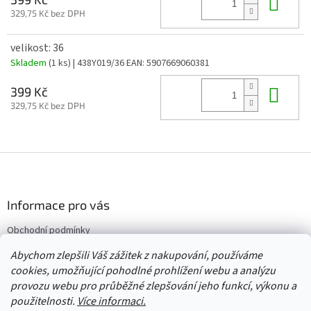
Do 
329,75 Kč bez DPH
velikost: 36
Skladem
(1 ks)
| 438Y019/36
EAN:
5907669060381
Do 
399 Kč
329,75 Kč bez DPH
Z
á
p
a
Informace pro vás
t
Obchodní podmínky
í
Vrácení/výměna/reklamace
Abychom zlepšili Váš zážitek z nakupování, používáme
Velkoobchod
cookies, umožňující pohodlné prohlížení webu a analýzu
provozu webu pro průběžné zlepšování jeho funkcí, výkonu a
použitelnosti.
Více informaci.