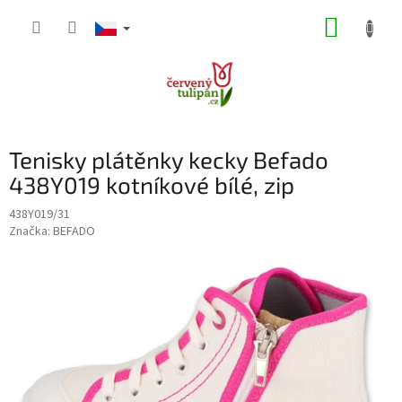
Přejít
NÁKUP
na
obsah
KOŠÍK
Tenisky plátěnky kecky Befado
438Y019 kotníkové bílé, zip
438Y019/31
Značka:
BEFADO