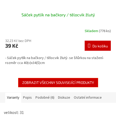
Sáček pytlík na bačkory / tělocvik žlutý
Skladem
(776 ks)
32,23 Kč bez DPH
39 Kč
Do košíku
- Sáček pytlík na bačkory / tělocvik žlutý- se šňůrkou na stažení-
rozměr cca 40(v)x34(š)cm
ZOBRAZIT VŠECHNY SOUVISEJÍCÍ PRODUKTY
Varianty
Popis
Podobné (6)
Diskuze
Ostatní informace
velikost: 31