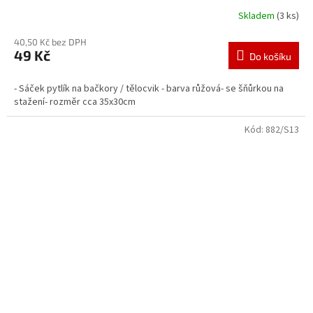
Skladem
(3 ks)
40,50 Kč bez DPH
49 Kč
Do košíku
- Sáček pytlík na bačkory / tělocvik - barva růžová- se šňůrkou na
stažení- rozměr cca 35x30cm
Kód:
882/S13