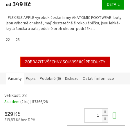
349 Kč
od
DETAIL
- FLEXIBLE APPLE výrobek české firmy ANATOMIC FOOTWEAR- boty
jsou výborně ohebné, mají dostatečně širokou špičku, jsou lehké-
krytá špička a pata, odolné proti okopu- podrážka...
22
23
ZOBRAZIT VŠECHNY SOUVISEJÍCÍ PRODUKTY
Varianty
Popis
Podobné (6)
Diskuze
Ostatní informace
velikost: 28
Skladem
(2 ks)
| 57366/28
Do 
629 Kč
519,83 Kč bez DPH