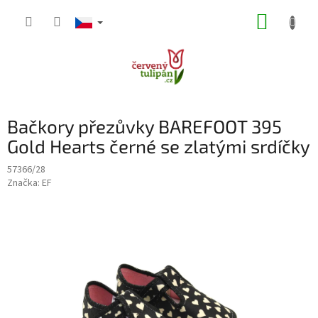
Přejít
NÁKUP
na
obsah
KOŠÍK
Bačkory přezůvky BAREFOOT 395
Gold Hearts černé se zlatými srdíčky
57366/28
Značka:
EF