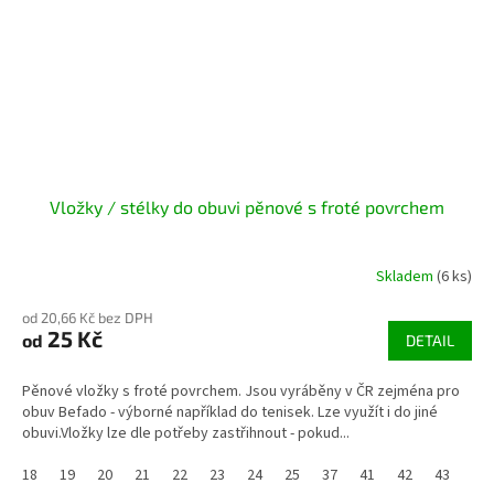
Vložky / stélky do obuvi pěnové s froté povrchem
Skladem
(6 ks)
od 20,66 Kč bez DPH
25 Kč
od
DETAIL
Pěnové vložky s froté povrchem. Jsou vyráběny v ČR zejména pro
obuv Befado - výborné například do tenisek. Lze využít i do jiné
obuvi.Vložky lze dle potřeby zastřihnout - pokud...
18
19
20
21
22
23
24
25
37
41
42
43
44/