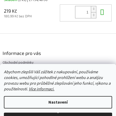
Skladem
(1 ks)
| 27734/48-50
Do 
219 Kč
180,99 Kč bez DPH
Z
á
p
a
Informace pro vás
t
Obchodní podmínky
í
Vrácení/výměna/reklamace
Abychom zlepšili Váš zážitek z nakupování, používáme
Velkoobchod
cookies, umožňující pohodlné prohlížení webu a analýzu
provozu webu pro průběžné zlepšování jeho funkcí, výkonu a
použitelnosti.
Více informaci.
Vytvořil Shoptet
Nastavení
Copyright 2026
Červený Tulipán
. Všechna práva vyhrazena.
Upravit