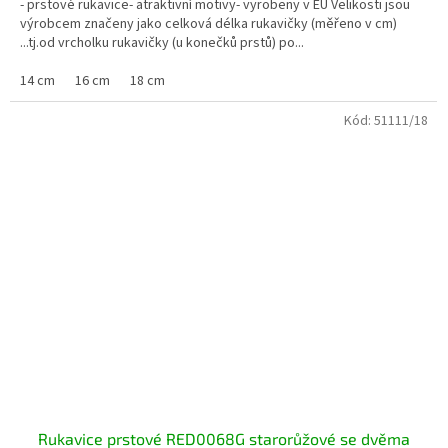
- prstové rukavice- atraktivní motivy- vyrobeny v EU Velikosti jsou
výrobcem značeny jako celková délka rukavičky (měřeno v cm)
...tj.od vrcholku rukavičky (u konečků prstů) po...
14 cm
16 cm
18 cm
Kód:
51111/18
Rukavice prstové RED0068G starorůžové se dvěma