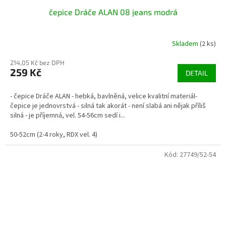
čepice Dráče ALAN 08 jeans modrá
Skladem
(2 ks)
214,05 Kč bez DPH
259 Kč
DETAIL
- čepice Dráče ALAN - hebká, bavlněná, velice kvalitní materiál-
čepice je jednovrstvá - silná tak akorát - není slabá ani nějak příliš
silná - je příjemná, vel. 54-56cm sedí i...
50-52cm (2-4 roky, RDX vel. 4)
Kód:
27749/52-54