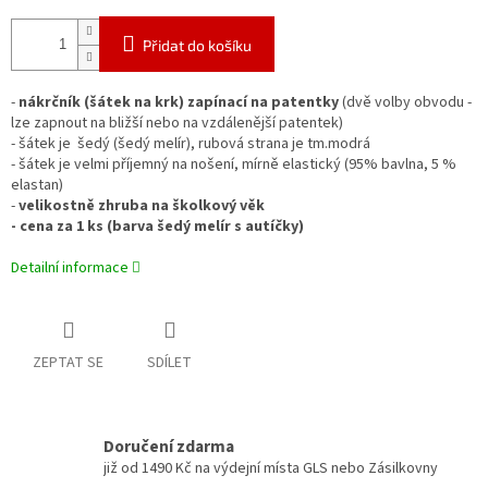
Přidat do košíku
-
nákrčník (šátek na krk) zapínací na patentky
(dvě volby obvodu -
lze zapnout na bližší nebo na vzdálenější patentek)
- šátek je šedý (šedý melír), rubová strana je tm.modrá
- šátek je velmi příjemný na nošení, mírně elastický (95% bavlna, 5 %
elastan)
-
velikostně zhruba na školkový věk
- cena za 1 ks (barva šedý melír s autíčky)
Detailní informace
ZEPTAT SE
SDÍLET
Doručení zdarma
již od 1490 Kč na výdejní místa GLS nebo Zásilkovny