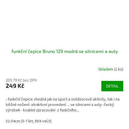
funkční čepice Bruno 129 modrá se silnicemi a auty
Skladem
(1 ks)
205,79 Kč bez DPH
249 Kč
DETAIL
- funkční čepice vhodná jak na sport a outdoorové aktivity, tak i na
běžné nošení- atraktivní provedení ... se silnicemi a auty- český
výrobek - kvalitní zpracování- z funkčního...
52-54cm (5-7 let, RDX vel.5)