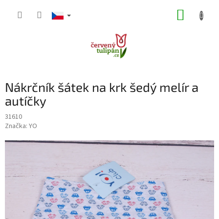
Přejít
NÁKUP
na
obsah
KOŠÍK
Nákrčník šátek na krk šedý melír a
autíčky
31610
Značka:
YO