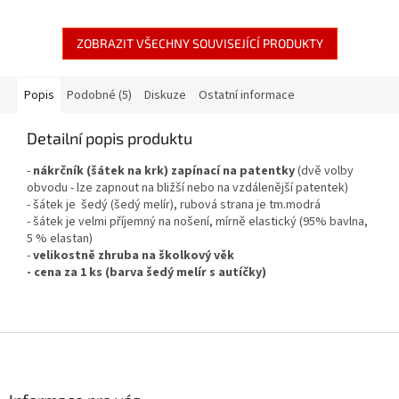
ZOBRAZIT VŠECHNY SOUVISEJÍCÍ PRODUKTY
Popis
Podobné (5)
Diskuze
Ostatní informace
Detailní popis produktu
-
nákrčník (šátek na krk) zapínací na patentky
(dvě volby
obvodu - lze zapnout na bližší nebo na vzdálenější patentek)
- šátek je šedý (šedý melír), rubová strana je tm.modrá
- šátek je velmi příjemný na nošení, mírně elastický (95% bavlna,
5 % elastan)
-
velikostně zhruba na školkový věk
- cena za 1 ks (barva šedý melír s autíčky)
Z
á
p