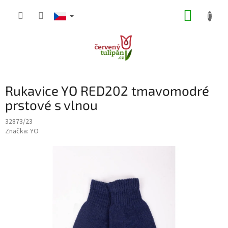
Přejít
NÁKUP
na
obsah
KOŠÍK
Rukavice YO RED202 tmavomodré
prstové s vlnou
32873/23
Značka:
YO