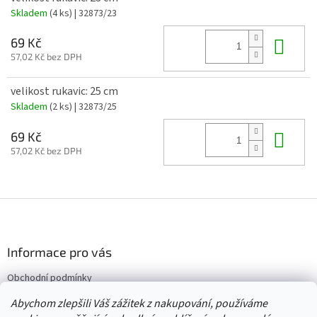
Skladem
(4 ks)
| 32873/23
Do 
69 Kč
57,02 Kč bez DPH
velikost rukavic: 25 cm
Skladem
(2 ks)
| 32873/25
Do 
69 Kč
57,02 Kč bez DPH
Z
á
p
a
Informace pro vás
t
Obchodní podmínky
í
Vrácení/výměna/reklamace
Abychom zlepšili Váš zážitek z nakupování, používáme
Velkoobchod