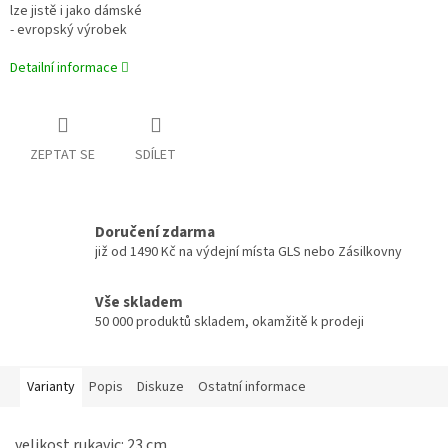
lze jistě i jako dámské
- evropský výrobek
Detailní informace
ZEPTAT SE
SDÍLET
Doručení zdarma
již od 1490 Kč na výdejní místa GLS nebo Zásilkovny
Vše skladem
50 000 produktů skladem, okamžitě k prodeji
Varianty
Popis
Diskuze
Ostatní informace
velikost rukavic: 23 cm