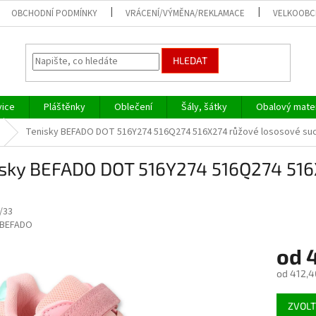
OBCHODNÍ PODMÍNKY
VRÁCENÍ/VÝMĚNA/REKLAMACE
VELKOOB
HLEDAT
vice
Pláštěnky
Oblečení
Šály, šátky
Obalový mater
Tenisky BEFADO DOT 516Y274 516Q274 516X274 růžové lososové suc
isky BEFADO DOT 516Y274 516Q274 516
/33
BEFADO
od
od
412,4
Měrná
ZVOLT
cena: