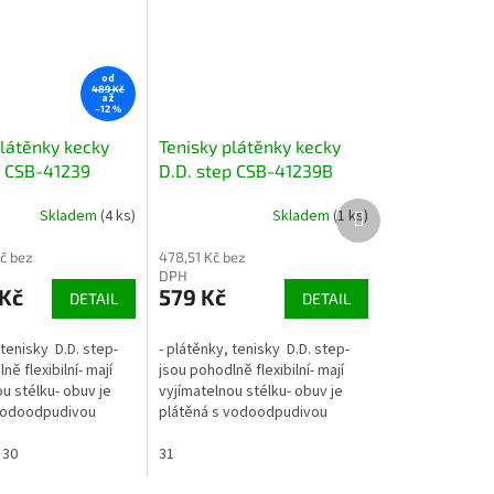
od
489 Kč
až
–12 %
plátěnky kecky
Tenisky plátěnky kecky
p CSB-41239
D.D. step CSB-41239B
letadly
modré s letadly
Další
Skladem
(4 ks)
Skladem
(1 ks)
produkt
č bez
478,51 Kč bez
DPH
Kč
579 Kč
DETAIL
DETAIL
 tenisky D.D. step-
- plátěnky, tenisky D.D. step-
ně flexibilní- mají
jsou pohodlně flexibilní- mají
u stélku- obuv je
vyjímatelnou stélku- obuv je
 vodoodpudivou
plátěná s vodoodpudivou
ater repellence)-
úpravou (water repellence)-
2 suché zipy- lze...
30
zapínání na 2...
31