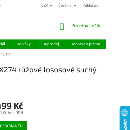
CZK
Čeština
CHOD
Přihlášení
NÁKUPNÍ
Prázdný košík
KOŠÍK
iál
Doplňky
Doprodej
Doprava a platba
Hodnocen
hý zip
X274 růžové lososové suchý
499 Kč
0 Kč
bez DPH
E VARIANTU