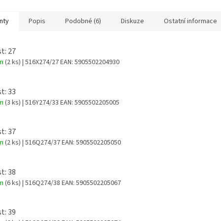
nty
Popis
Podobné (6)
Diskuze
Ostatní informace
t: 27
em
(2 ks)
| 516X274/27
EAN:
5905502204930
t: 33
em
(3 ks)
| 516Y274/33
EAN:
5905502205005
t: 37
em
(2 ks)
| 516Q274/37
EAN:
5905502205050
t: 38
em
(6 ks)
| 516Q274/38
EAN:
5905502205067
t: 39