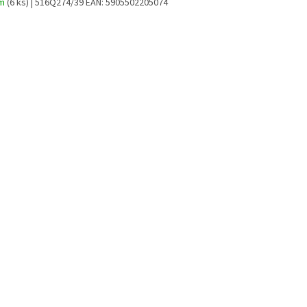
em
(6 ks)
| 516Q274/39
EAN:
5905502205074