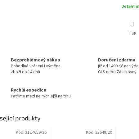
Detailní 
TISK
Bezproblémový nákup
Doručení zdarma
Pohodlné vrácení i výměna
již od 1490 Kč na výde
zboží do 14 dnů
GLS nebo Zásilkovny
Rychlá expedice
Patříme mezi nejrychlejší na trhu
sející produkty
Kód:
212P059/26
Kód:
23648/20