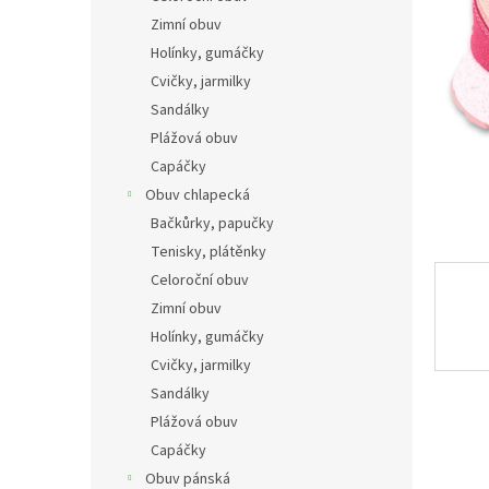
n
Zimní obuv
e
Holínky, gumáčky
l
Cvičky, jarmilky
Sandálky
Plážová obuv
Capáčky
Obuv chlapecká
Bačkůrky, papučky
Tenisky, plátěnky
Celoroční obuv
Zimní obuv
Holínky, gumáčky
Cvičky, jarmilky
Sandálky
Plážová obuv
Capáčky
Obuv pánská