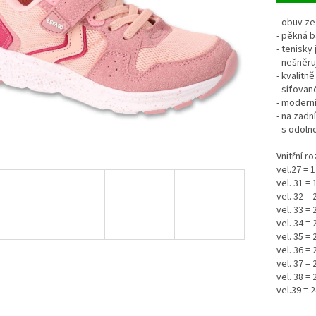
- obuv z
- pěkná 
- tenisky
- nešněru
- kvalitn
- síťovan
- modern
- na zadn
- s odoln
Vnitřní r
vel.27 = 
vel. 31 =
vel. 32 =
vel. 33 =
vel. 34 =
vel. 35 =
vel. 36 =
vel. 37 =
vel. 38 =
vel.39 = 