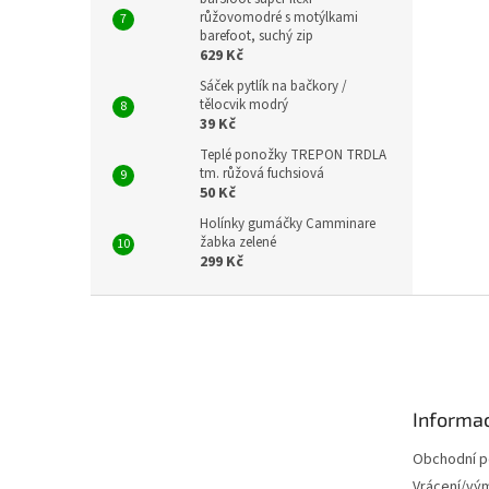
růžovomodré s motýlkami
barefoot, suchý zip
629 Kč
Sáček pytlík na bačkory /
tělocvik modrý
39 Kč
Teplé ponožky TREPON TRDLA
tm. růžová fuchsiová
50 Kč
Holínky gumáčky Camminare
žabka zelené
299 Kč
Z
á
p
a
t
Informac
í
Obchodní 
Vrácení/vý