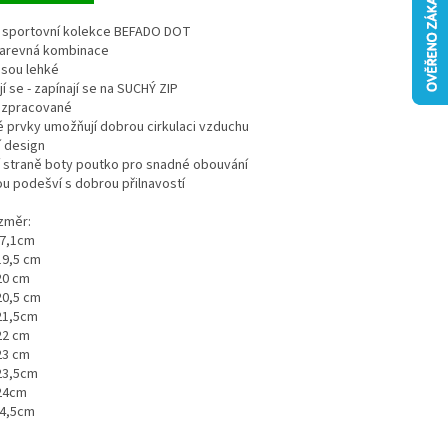
e sportovní kolekce BEFADO DOT
barevná kombinace
 jsou lehké
jí se - zapínají se na SUCHÝ ZIP
ě zpracované
é prvky umožňují dobrou cirkulaci vzduchu
í design
í straně boty poutko pro snadné obouvání
ou podešví s dobrou přilnavostí
ozměr:
17,1cm
 19,5 cm
 20 cm
 20,5 cm
 21,5cm
 22 cm
 23 cm
 23,5cm
 24cm
24,5cm