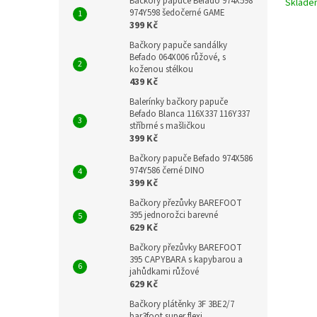
Bačkory papuče Befado 974X598
Sklad
974Y598 šedočerné GAME
399 Kč
Bačkory papuče sandálky
Befado 064X006 růžové, s
koženou stélkou
439 Kč
Balerínky bačkory papuče
Befado Blanca 116X337 116Y337
stříbrné s mašličkou
399 Kč
Bačkory papuče Befado 974X586
974Y586 černé DINO
399 Kč
Bačkory přezůvky BAREFOOT
395 jednorožci barevné
629 Kč
Bačkory přezůvky BAREFOOT
395 CAPYBARA s kapybarou a
jahůdkami růžové
629 Kč
Bačkory plátěnky 3F 3BE2/7
bar3foot super flexi