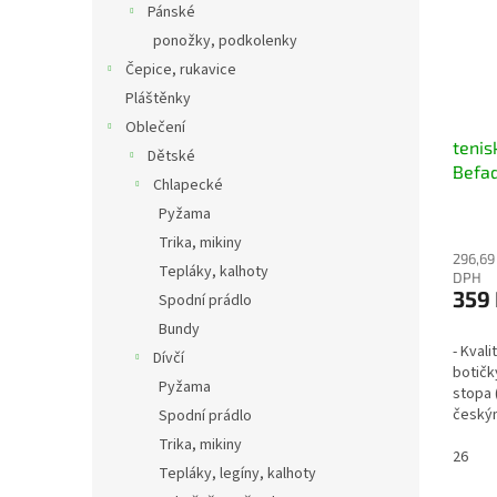
Pánské
ponožky, podkolenky
Čepice, rukavice
Pláštěnky
Oblečení
tenis
Dětské
Befa
Chlapecké
puntí
Pyžama
Trika, mikiny
296,69
Tepláky, kalhoty
DPH
359
Spodní prádlo
Bundy
- Kvali
Dívčí
botičk
Pyžama
stopa 
český
Spodní prádlo
ústavu
Trika, mikiny
2 such
26
Tepláky, legíny, kalhoty