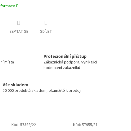
informace
ZEPTAT SE
SDÍLET
Profesionální přístup
jní místa
Zákaznická podpora, vynikající
hodnocení zákazníků
Vše skladem
50 000 produktů skladem, okamžitě k prodeji
Kód:
57399/22
Kód:
57955/31