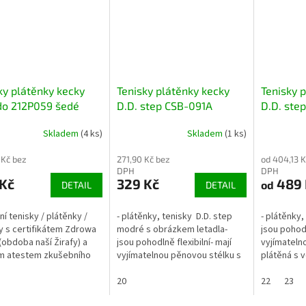
ky plátěnky kecky
Tenisky plátěnky kecky
Tenisky 
do 212P059 šedé
D.D. step CSB-091A
D.D. ste
kované se zvířátkem
modré s letadlem
modré s 
Skladem
(4 ks)
Skladem
(1 ks)
 Kč bez
271,90 Kč bez
od 404,13 K
DPH
DPH
 Kč
329 Kč
489 
od
DETAIL
DETAIL
tní tenisky / plátěnky /
- plátěnky, tenisky D.D. step
- plátěnky,
y s certifikátem Zdrowa
modré s obrázkem letadla-
jsou pohodl
(obdoba naší Žirafy) a
jsou pohodlně flexibilní- mají
vyjímatelno
m atestem zkušebního
vyjímatelnou pěnovou stélku s
plátěná s
 ITC Zlín.- Kotníčkové se
koženým povrchem- zapínání
úpravou (w
ými zipy- Obuv je...
na 2 suché zipy- rozměry níže:
20
zapínání na 
22
23