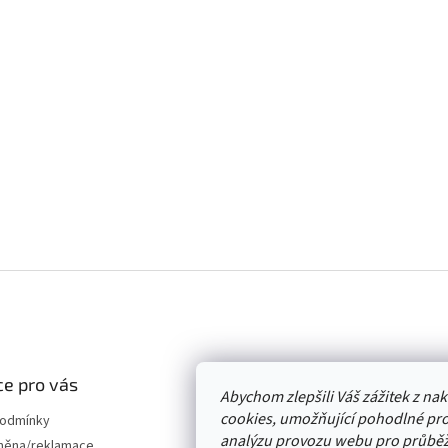
e pro vás
Abychom zlepšili Váš zážitek z n
cookies, umožňující pohodlné pro
podmínky
analýzu provozu webu pro průběž
měna/reklamace