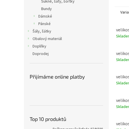
Sukně, šaty, šortky
Bundy
Varia
Dámské
Pánské
velikos
Šály, šátky
Sklad
Obalový materiál
Doplňky
velikos
Doprodej
Sklad
Přijímáme online platby
velikos
Sklad
velikos
Sklad
Top 10 produktů
velikos