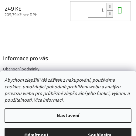
Do 
249 Kč
205,79 Kč bez DPH
Z
á
p
a
Informace pro vás
t
Obchodní podmínky
í
Vrácení/výměna/reklamace
Abychom zlepšili Váš zážitek z nakupování, používáme
Velkoobchod
cookies, umožňující pohodlné prohlížení webu a analýzu
provozu webu pro průběžné zlepšování jeho funkcí, výkonu a
použitelnosti.
Více informaci.
Vytvořil Shoptet
Nastavení
Copyright 2026
Červený Tulipán
. Všechna práva vyhrazena.
Upravit
Odmítnout
Souhlasím
nastavení cookies