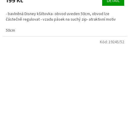
199 Kč
DETAIL
- bavlněná Disney kšiltovka- obvod uveden 50cm, obvod lze
částečně regulovat - vzadu pásek na suchý zip- atraktivní motiv
50cm
Kód:
19245/52