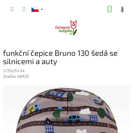
Přejít
NÁKUP
na
obsah
KOŠÍK
funkční čepice Bruno 130 šedá se
silnicemi a auty
27752/52-54
Značka:
DRÁČE