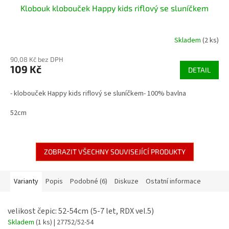
Klobouk klobouček Happy kids riflový se sluníčkem
Skladem
(2 ks)
90,08 Kč bez DPH
109 Kč
DETAIL
- klobouček Happy kids riflový se sluníčkem- 100% bavlna
52cm
ZOBRAZIT VŠECHNY SOUVISEJÍCÍ PRODUKTY
Varianty
Popis
Podobné (6)
Diskuze
Ostatní informace
velikost čepic: 52-54cm (5-7 let, RDX vel.5)
Skladem
(1 ks)
| 27752/52-54